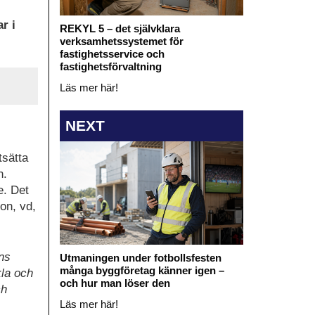
r i
REKYL 5 – det självklara
verksamhetssystemet för
fastighetsservice och
fastighetsförvaltning
Läs mer här!
NEXT
tsätta
n.
e. Det
son, vd,
ns
Utmaningen under fotbollsfesten
många byggföretag känner igen –
kla och
och hur man löser den
ch
Läs mer här!