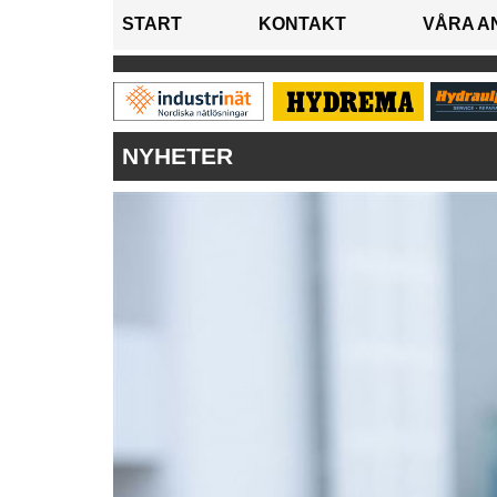
START
KONTAKT
VÅRA A
NYHETER