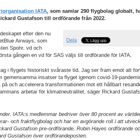
riorganisation IATA
, som samlar 290 flygbolag globalt, ha
ickard Gustafson till ordförande från 2022.
ndeskapet efter den nu
Dela
JetBlue Airways, som
sten Spohr, vd och
örsta gången en vd för SAS väljs till ordförande för IATA.
g i flygets historiskt svåraste tid. Jag ser fram emot att for
nom gemensamma insatser ta flyget igenom covid-19-pandemi
a på och accelerera transformationen mot ett hållbart resand
illsammans arbetar för klimatneutralitet, säger Rickard Gustaf
länder. IATA:s medlemmar bedriver över 80 procent av världe
rar- och fraktflygbolag och har en avgörande roll i att utvec
kard Gustafson pre-ordförande, Robin Hayes ordförande o
ard Gustafson över ordförandeposten.