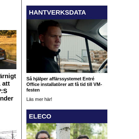
HANTVERKSDATA
rnigt
Så hjälper affärssystemet Entré
 att
Office installatörer att få tid till VM-
festen
:S
under
Läs mer här!
ELECO