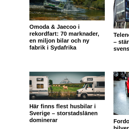
Omoda & Jaecoo i
rekordfart: 70 marknader,
Telen
en miljon bilar och ny
– stä
fabrik i Sydafrika
sven
Här finns flest husbilar i
Sverige – storstadslänen
dominerar
Fordo
bilve