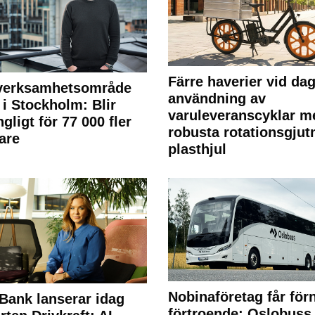
Färre haverier vid dag
 verksamhetsområde
användning av
 i Stockholm: Blir
varuleveranscyklar m
ngligt för 77 000 fler
robusta rotationsgjut
are
plasthjul
Nobinaföretag får för
Bank lanserar idag
förtroende: Oslobuss