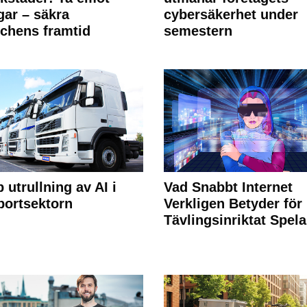
ngar – säkra
cybersäkerhet under
chens framtid
semestern
 utrullning av AI i
Vad Snabbt Internet
portsektorn
Verkligen Betyder för
Tävlingsinriktat Spel