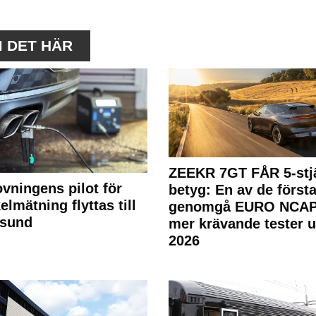
M DET HÄR
ZEEKR 7GT FÅR 5-stjä
ovningens pilot för
betyg: En av de första
elmätning flyttas till
genomgå EURO NCAP
rsund
mer krävande tester 
2026