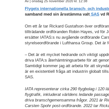
Av |
onsdag 25 november 2020 kl. 12:38
Flygets internationella bransch- och indust
samband med sin årsstämma valt
SAS
vd R
Om ett år tar Rickard Gustafson över ordföra
tillträdande ordföranden Robin Hayes, vd för 
ersätter IATAS:s nu avgående ordförande Car
styrelseordförande i Lufthansa Group. Det är f
– Det är ett mycket hedrande och viktigt uppdra
driva IATA:s återhämtningsarbete för att ge
Samtidigt kommer jag att arbeta för att skynd
är en existentiell fråga att industrin globalt t
SAS.
IATA representerar cirka 290 flygbolag i 120 
flygtrafik, inkluderat världens ledande passage
driva branschgemensamma frågor. 2021 är Ric
Carsten Spohr post-ordförande. 2022 tar Rick