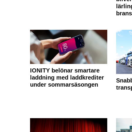
lärli
brans
IONITY belönar smartare
laddning med laddkrediter
Snabb
under sommarsäsongen
trans