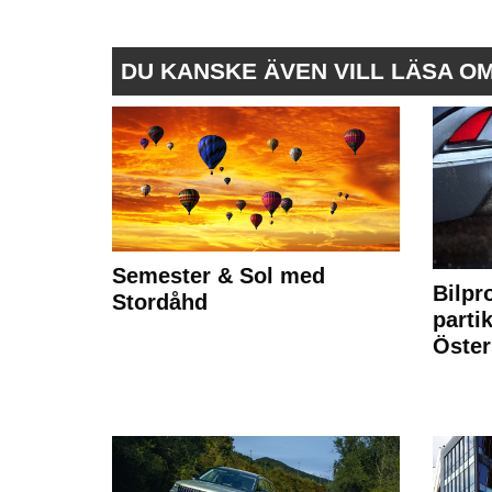
DU KANSKE ÄVEN VILL LÄSA O
Semester & Sol med
Bilpr
Stordåhd
partik
Öste