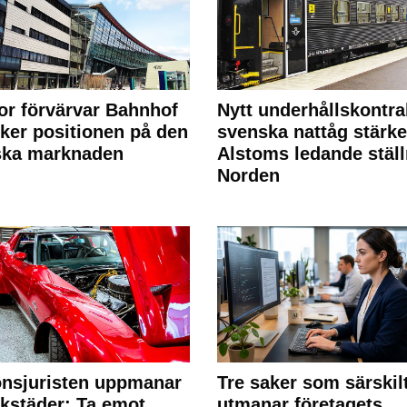
or förvärvar Bahnhof
Nytt underhållskontra
rker positionen på den
svenska nattåg stärke
ska marknaden
Alstoms ledande ställ
Norden
nsjuristen uppmanar
Tre saker som särskil
rkstäder: Ta emot
utmanar företagets