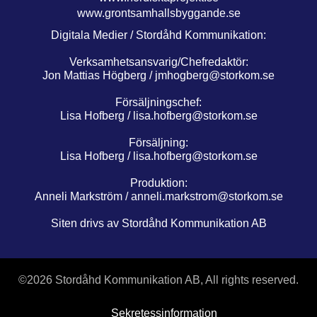
www.grontsamhallsbyggande.se
Digitala Medier / Stordåhd Kommunikation:
Verksamhetsansvarig/Chefredaktör:
Jon Mattias Högberg /
jmhogberg@storkom.se
Försäljningschef:
Lisa Hofberg /
lisa.hofberg@storkom.se
Försäljning:
Lisa Hofberg /
lisa.hofberg@storkom.se
Produktion:
Anneli Markström /
anneli.markstrom@storkom.se
Siten drivs av Stordåhd Kommunikation AB
©
2026 Stordåhd Kommunikation AB, All rights reserved.
Sekretessinformation