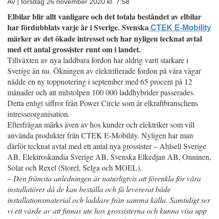
Av |
torsdag 26 november 2020 kl. 7:58
Elbilar blir allt vanligare och det totala beståndet av elbilar
har fördubblats varje år i Sverige. Svenska
CTEK E-Mobility
märker av det ökade intresset och har nyligen tecknat avtal
med ett antal grossister runt om i landet.
Tillväxten av nya laddbara fordon har aldrig varit starkare i
Sverige än nu. Ökningen av elektrifierade fordon på våra vägar
nådde en ny toppnotering i september med 65 procent på 12
månader och att milstolpen 100 000 laddhybrider passerades.
Detta enligt siffror från Power Circle som är elkraftbranschens
intresseorganisation.
Efterfrågan märks även av hos kunder och elektriker som vill
använda produkter från CTEK E-Mobility. Nyligen har man
därför tecknat avtal med ett antal nya grossister – Ahlsell Sverige
AB, Elektroskandia Sverige AB, Svenska Elkedjan AB, Onninen,
Solar och Rexel (Storel, Selga och MOEL).
– Den främsta anledningen är naturligtvis att förenkla för våra
installatörer då de kan beställa och få levererat både
installationsmaterial och laddare från samma källa. Samtidigt ser
vi ett värde av att finnas ute hos grossisterna och kunna visa upp