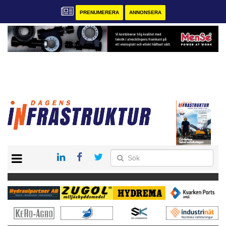
PRENUMERERA
ANNONSERA
START
KONTAKT
VÅRA ANDRA MAGASIN
PRENUMERERA
ANNONSERA