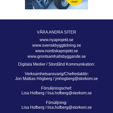
VÅRA ANDRA SITER
www.nyaprojekt.se
www.svenskbyggtidning.se
www.nordiskaprojekt.se
www.grontsamhallsbyggande.se
Digitala Medier / Stordåhd Kommunikation:
Verksamhetsansvarig/Chefredaktör:
Jon Mattias Högberg /
jmhogberg@storkom.se
Försäljningschef:
Lisa Hofberg /
lisa.hofberg@storkom.se
Försäljning:
Lisa Hofberg /
lisa.hofberg@storkom.se