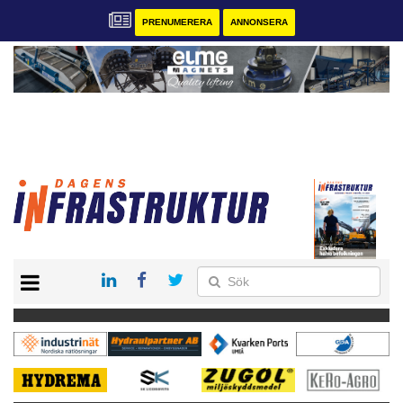
PRENUMERERA
ANNONSERA
START
KONTAKT
VÅRA ANDRA MAGASIN
PRENUMERERA
ANNONSERA