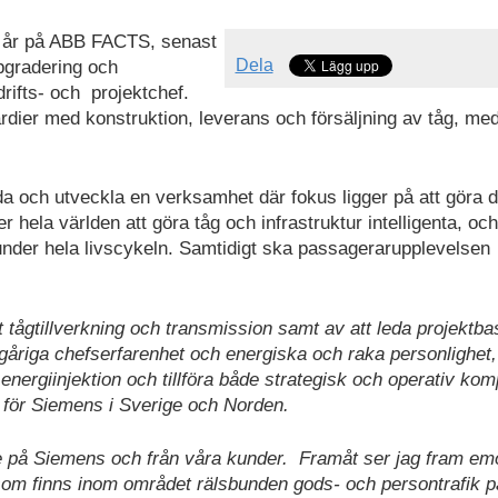
ju år på ABB FACTS, senast
Dela
pgradering och
rifts- och projektchef.
rdier med konstruktion, leverans och försäljning av tåg, me
da och utveckla en verksamhet där fokus ligger på att göra d
er hela världen att göra tåg och infrastruktur intelligenta, och
 under hela livscykeln. Samtidigt ska passagerarupplevelsen
 tågtillverkning och transmission samt av att leda projektb
riga chefserfarenhet och energiska och raka personlighet,
ergiinjektion och tillföra både strategisk och operativ ko
d för Siemens i Sverige och Norden.
de på Siemens och från våra kunder. Framåt ser jag fram emo
om finns inom området rälsbunden gods- och persontrafik p