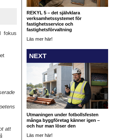
REKYL 5 – det självklara
verksamhetssystemet för
fastighetsservice och
fastighetsförvaltning
d fokus
Läs mer här!
NEXT
et
aserade
mpetens
Utmaningen under fotbollsfesten
många byggföretag känner igen –
och hur man löser den
t att
Läs mer här!
å