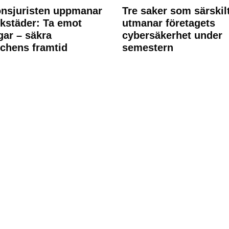
nsjuristen uppmanar
Tre saker som särskil
rkstäder: Ta emot
utmanar företagets
ngar – säkra
cybersäkerhet under
chens framtid
semestern