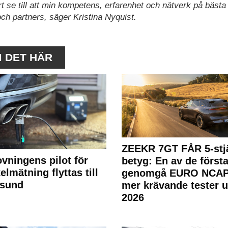
t se till att min kompetens, erfarenhet och nätverk på bästa 
ch partners, säger Kristina Nyquist.
M DET HÄR
ZEEKR 7GT FÅR 5-stjä
ovningens pilot för
betyg: En av de första
elmätning flyttas till
genomgå EURO NCAP
rsund
mer krävande tester 
2026