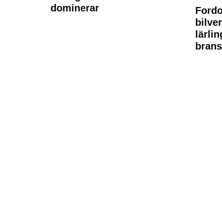
dominerar
Fordo
bilve
lärli
brans