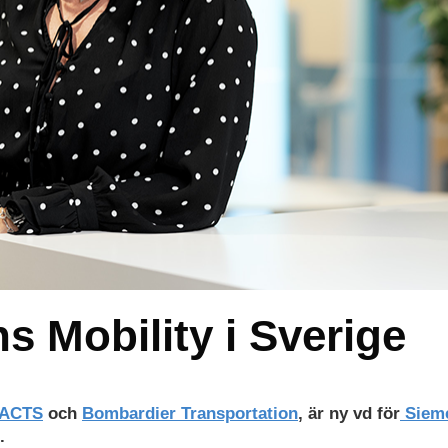
s Mobility i Sverige
FACTS
och
Bombardier Transportation
, är ny vd för
Siem
.