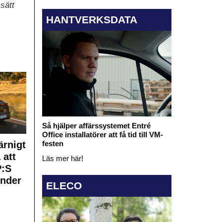
sätt
HANTVERKSDATA
Så hjälper affärssystemet Entré
Office installatörer att få tid till VM-
rnigt
festen
 att
Läs mer här!
:S
under
ELECO