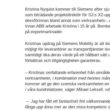
Kristina Nyquist kommer till Siemens efter s
som biträdande projektdirektör för SJ:s X2-up
dessförinnan bland annat som verksamhets-, d
Innan ABB arbetade Kristina i 15 år på Bomba
på exportmarknader.
Kristinas updrag på Siemens Mobility är att le
möjligt för leverantörer av transporttjänster öv
samtidigt öka deras värde på ett hållbart sätt
förbättras och tillgängligheten garanteras.
– Kristinas omfattande erfarenhet från området
verksamheter, i kombination med hennes mångå
kommer att ge den svenska verksamheten en en
i våra kundrelationer, säger Mikael Leksell, v
– Jag har fått ett fantastiskt fint välkomnan
fånga upp ännu mer av den stora kompetens s