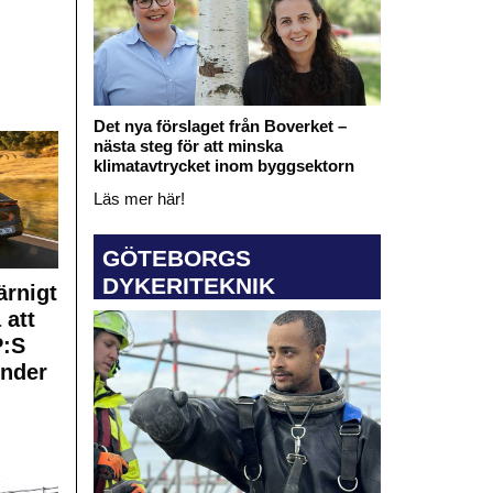
Det nya förslaget från Boverket –
nästa steg för att minska
klimatavtrycket inom byggsektorn
Läs mer här!
GÖTEBORGS
DYKERITEKNIK
rnigt
 att
:S
under