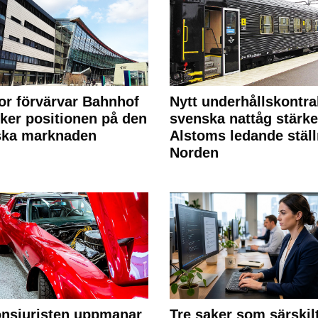
or förvärvar Bahnhof
Nytt underhållskontra
rker positionen på den
svenska nattåg stärke
ska marknaden
Alstoms ledande ställ
Norden
nsjuristen uppmanar
Tre saker som särskil