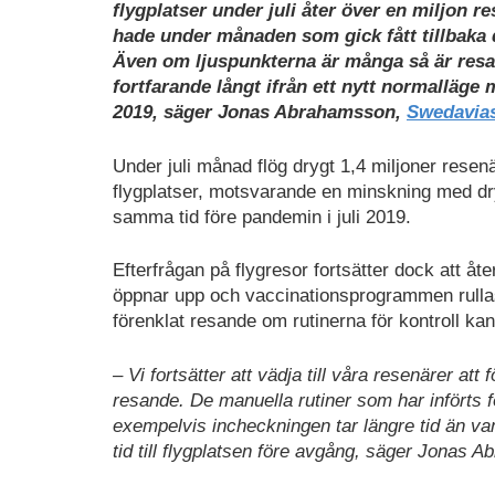
flygplatser under juli åter över en miljon 
hade under månaden som gick fått tillbaka 
Även om ljuspunkterna är många så är resand
fortfarande långt ifrån ett nytt normalläg
2019, säger Jonas Abrahamsson,
Swedavia
Under juli månad flög drygt 1,4 miljoner resen
flygplatser, motsvarande en minskning med dr
samma tid före pandemin i juli 2019.
Efterfrågan på flygresor fortsätter dock att åt
öppnar upp och vaccinationsprogrammen rullas 
förenklat resande om rutinerna för kontroll ka
– Vi fortsätter att vädja till våra resenärer at
resande. De manuella rutiner som har införts för
exempelvis incheckningen tar längre tid än van
tid till flygplatsen före avgång, säger Jonas 