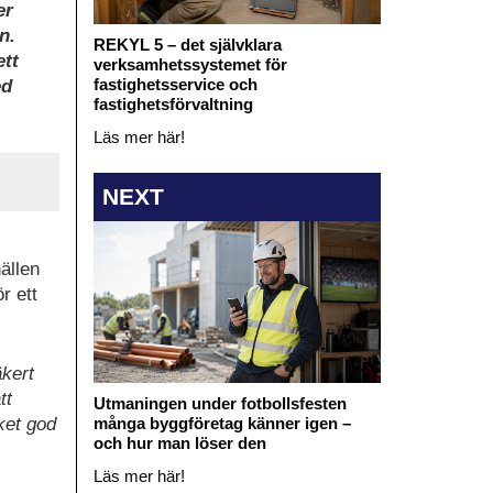
er
n.
REKYL 5 – det självklara
ett
verksamhetssystemet för
fastighetsservice och
ed
fastighetsförvaltning
Läs mer här!
NEXT
ällen
r ett
äkert
tt
Utmaningen under fotbollsfesten
ket god
många byggföretag känner igen –
och hur man löser den
Läs mer här!