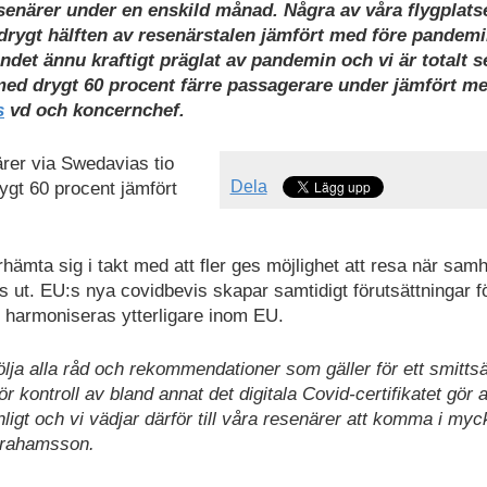
resenärer under en enskild månad. Några av våra flygplats
drygt hälften av resenärstalen jämfört med före pandemi
et ännu kraftigt präglat av pandemin och vi är totalt s
e med drygt 60 procent färre passagerare under jämfört m
s
vd och koncernchef.
ärer via Swedavias tio
Dela
ygt 60 procent jämfört
erhämta sig i takt med att fler ges möjlighet att resa när samh
ut. EU:s nya covidbevis skapar samtidigt förutsättningar fö
n harmoniseras ytterligare inom EU.
t följa alla råd och rekommendationer som gäller för ett smitts
 kontroll av bland annat det digitala Covid-certifikatet gör a
ligt och vi vädjar därför till våra resenärer att komma i myc
Abrahamsson.