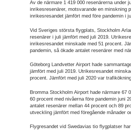
Av de närmare 1 419 000 resenärerna under ju
inrikesresenärer, motsvarande en minskning på
inrikesresandet jämfört med före pandemin i ju
Vid Sveriges största flygplats, Stockholm Arla
resenärer i juli jämfört med juli 2019. Utrik
inrikesresandet minskade med 51 procent. Jämf
pandemin, så ökade antalet resenärer med nä
Göteborg Landvetter Airport hade sammantaget
jämfört med juli 2019. Utrikesresandet mins
procent. Jämfört med juli 2020 var trafikökn
Bromma Stockholm Airport hade närmare 67 0
60 procent med nivåerna före pandemin juni 20
antalet resenärer mellan 44 procent och 89 pr
utveckling jämfört med föregående månader
Flygresandet vid Swedavias tio flygplatser h