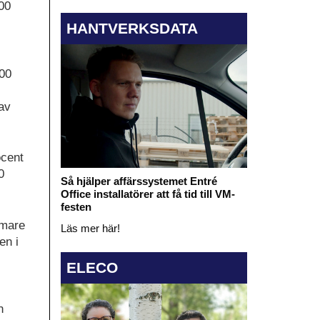
00
HANTVERKSDATA
000
av
ocent
0
Så hjälper affärssystemet Entré
Office installatörer att få tid till VM-
festen
rmare
Läs mer här!
en i
ELECO
n