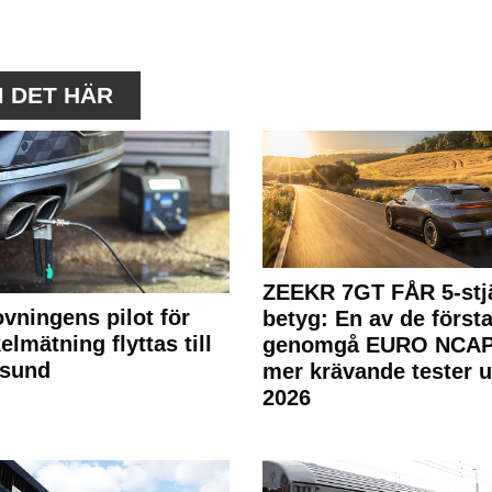
M DET HÄR
ZEEKR 7GT FÅR 5-stjä
ovningens pilot för
betyg: En av de första
elmätning flyttas till
genomgå EURO NCAP
rsund
mer krävande tester 
2026