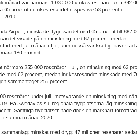
li månad var närmare 1 030 000 utrikesresenärer och 392 0
 65 procent i utrikesresandet respektive 53 procent i
li 2019.
nda Airport, minskade flygresandet med 65 procent till 882 
esresandet visade på en minskning med 67 procent, medan
ört med juli månad i fjol, som också var kraftigt påverkad 
rmare 180 procent.
 närmare 255 000 resenärer i juli, en minskning med 63 pr
kade med 62 procent, medan inrikesresandet minskade med 7
ingen sammantaget 255 procent.
00 resenärer under juli, motsvarande en minskning med nä
19. På Swedavias sju regionala flygplatserna låg minskning
ocent. Samtliga flygplatser hade dock en märkbart förbättrad
 och samma månad 2020.
ar sammanlagt minskat med drygt 47 miljoner resenärer seda