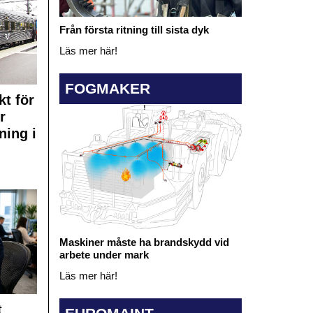
Från första ritning till sista dyk
Läs mer här!
FOGMAKER
kt för
r
ning i
Maskiner måste ha brandskydd vid
arbete under mark
Läs mer här!
t