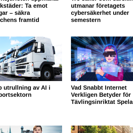
rkstäder: Ta emot
utmanar företagets
ngar – säkra
cybersäkerhet under
chens framtid
semestern
 utrullning av AI i
Vad Snabbt Internet
portsektorn
Verkligen Betyder för
Tävlingsinriktat Spel