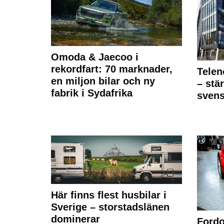
Omoda & Jaecoo i
rekordfart: 70 marknader,
Telen
en miljon bilar och ny
– stä
fabrik i Sydafrika
sven
Här finns flest husbilar i
Sverige – storstadslänen
dominerar
Fordo