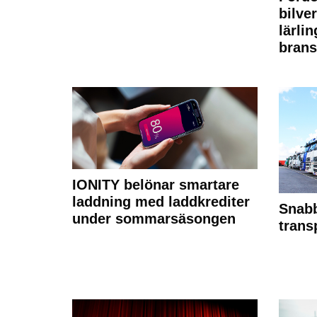
bilve
lärli
brans
IONITY belönar smartare
laddning med laddkrediter
Snabb
under sommarsäsongen
trans