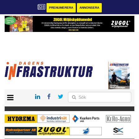
PRENUMERERA
ANNONSERA
START
KONTAKT
VÅRA ANDRA MAGASIN
PRENUMERERA
ANNONSERA