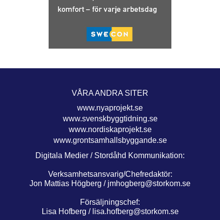
VÅRA ANDRA SITER
www.nyaprojekt.se
www.svenskbyggtidning.se
www.nordiskaprojekt.se
www.grontsamhallsbyggande.se
Digitala Medier / Stordåhd Kommunikation:
Verksamhetsansvarig/Chefredaktör:
Jon Mattias Högberg /
jmhogberg@storkom.se
Försäljningschef:
Lisa Hofberg /
lisa.hofberg@storkom.se