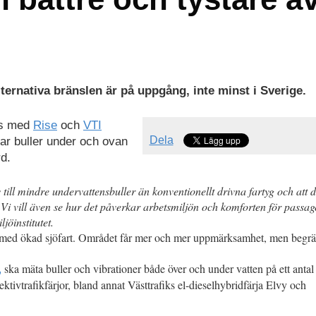
alternativa bränslen är på uppgång, inte minst i Sverige.
ns med
Rise
och
VTI
Dela
r buller under och ovan
d.
 till mindre undervattensbuller än konventionellt drivna fartyg och att d
 Vi vill även se hur det påverkar arbetsmiljön och komforten för passag
öinstitutet.
kt med ökad sjöfart. Området får mer och mer uppmärksamhet, men begr
ska mäta buller och vibrationer både över och under vatten på ett antal
,
ektivtrafikfärjor, bland annat Västtrafiks el-dieselhybridfärja Elvy och