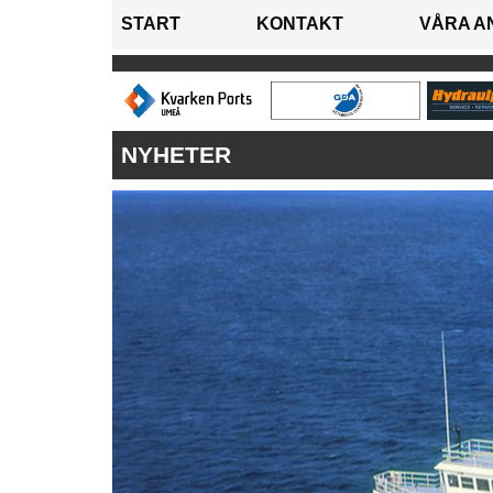
START
KONTAKT
VÅRA A
NYHETER