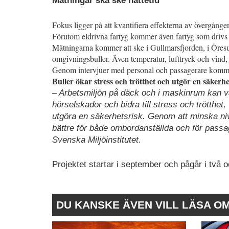
Mätningar ska ske nattetid
Fokus ligger på att kvantifiera effekterna av övergången
Förutom eldrivna fartyg kommer även fartyg som drivs
Mätningarna kommer att ske i Gullmarsfjorden, i Öresun
omgivningsbuller. Även temperatur, lufttryck och vind, 
Genom intervjuer med personal och passagerare komme
Buller ökar stress och trötthet och utgör en säkerhe
– Arbetsmiljön på däck och i maskinrum kan vara
hörselskador och bidra till stress och trötthet
utgöra en säkerhetsrisk. Genom att minska niv
bättre för både ombordanställda och för pass
Svenska Miljöinstitutet.
Projektet startar i september och pågår i två oc
DU KANSKE ÄVEN VILL LÄSA O