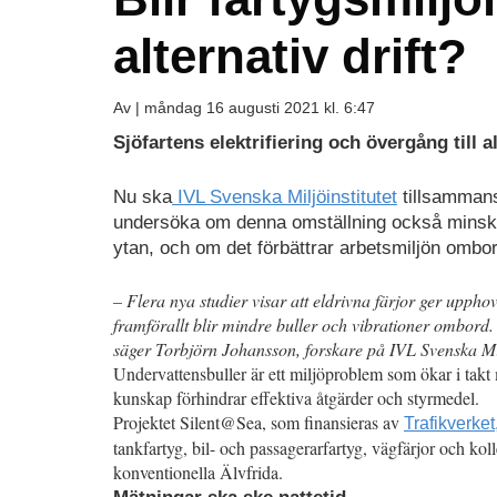
alternativ drift?
Av |
måndag 16 augusti 2021 kl. 6:47
Sjöfartens elektrifiering och övergång till 
Nu ska
IVL Svenska Miljöinstitutet
tillsamma
undersöka om denna omställning också minska
ytan, och om det förbättrar arbetsmiljön ombor
– Flera nya studier visar att eldrivna färjor ger upphov
framförallt blir mindre buller och vibrationer ombord.
säger Torbjörn Johansson, forskare på IVL Svenska Milj
Undervattensbuller är ett miljöproblem som ökar i ta
kunskap förhindrar effektiva åtgärder och styrmedel.
Projektet Silent@Sea, som finansieras av
Trafikverket
tankfartyg, bil- och passagerarfartyg, vägfärjor och koll
konventionella Älvfrida.