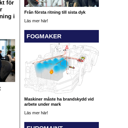
kt för
r
Från första ritning till sista dyk
ning i
Läs mer här!
FOGMAKER
t
Maskiner måste ha brandskydd vid
arbete under mark
Läs mer här!