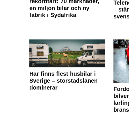
rekordfart: 70 marknader,
Telen
en miljon bilar och ny
– stä
fabrik i Sydafrika
sven
Här finns flest husbilar i
Sverige – storstadslänen
dominerar
Fordo
bilve
lärli
brans