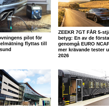
ZEEKR 7GT FÅR 5-stjä
ovningens pilot för
betyg: En av de första
elmätning flyttas till
genomgå EURO NCAP
rsund
mer krävande tester 
2026