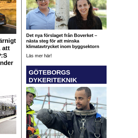
Det nya förslaget från Boverket –
rnigt
nästa steg för att minska
klimatavtrycket inom byggsektorn
 att
:S
Läs mer här!
under
GÖTEBORGS
DYKERITEKNIK