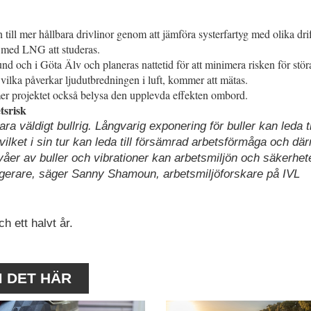
 till mer hållbara drivlinor genom att jämföra systerfartyg med olika drif
 med LNG att studeras.
d och i Göta Älv och planeras nattetid för att minimera risken för stö
vilka påverkar ljudutbredningen i luft, kommer att mätas.
r projektet också belysa den upplevda effekten ombord.
tsrisk
 väldigt bullrig. Långvarig exponering för buller kan leda ti
, vilket i sin tur kan leda till försämrad arbetsförmåga och d
åer av buller och vibrationer kan arbetsmiljön och säkerhete
agerare, säger Sanny Shamoun, arbetsmiljöforskare på IVL
h ett halvt år.
M DET HÄR