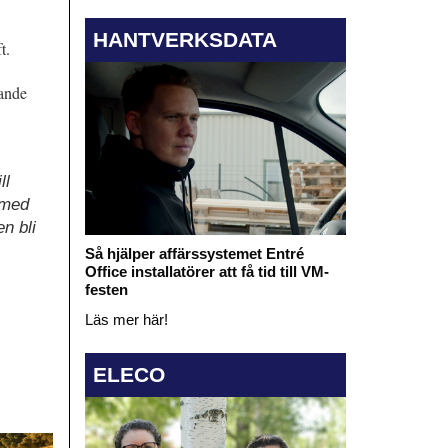
HANTVERKSDATA
t.
rande
ll
ärmed
n bli
Så hjälper affärssystemet Entré
Office installatörer att få tid till VM-
festen
Läs mer här!
ELECO