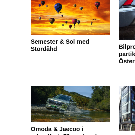
Semester & Sol med
Bilpr
Stordåhd
partik
Öste
Omoda & Jaecoo i