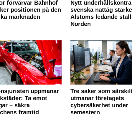
or förvärvar Bahnhof
Nytt underhållskontra
rker positionen på den
svenska nattåg stärke
ska marknaden
Alstoms ledande ställ
Norden
nsjuristen uppmanar
Tre saker som särskil
rkstäder: Ta emot
utmanar företagets
ngar – säkra
cybersäkerhet under
chens framtid
semestern