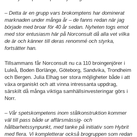
– Detta är en grupp vars brokomptens har dominerat
marknaden under många år – de fanns redan när jag
började med broar för 40 år sedan. Nyheten togs emot
med stor entusiasm här på Norconsult då alla vet vilka
de är och känner till deras renommé och styrka,
fortsätter han.
Tillsammans får Norconsult nu ca 110 broingenjörer i
Luleå, Boden Borlänge, Göteborg, Sandvika, Trondheim
och Bergen. Julia Elhag ser stora möjligheter både i att
växa organiskt och att vinna intressanta uppdrag,
särskilt då många viktiga samhällsinvesteringar görs i
Norr.
– Vår spetskompetens inom stålkonstruktion kommer
väl till pass både ur affärsmässig- och
hållbarhetssynpunkt, med tanke på initiativ som Hybrit
med flera. Vi kompletterar också brogruppen som redan