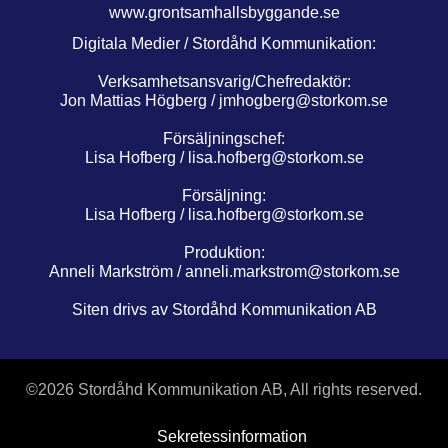
www.grontsamhallsbyggande.se
Digitala Medier / Stordåhd Kommunikation:
Verksamhetsansvarig/Chefredaktör:
Jon Mattias Högberg /
jmhogberg@storkom.se
Försäljningschef:
Lisa Hofberg /
lisa.hofberg@storkom.se
Försäljning:
Lisa Hofberg /
lisa.hofberg@storkom.se
Produktion:
Anneli Markström /
anneli.markstrom@storkom.se
Siten drivs av Stordåhd Kommunikation AB
©
2026 Stordåhd Kommunikation AB, All rights reserved.
Sekretessinformation