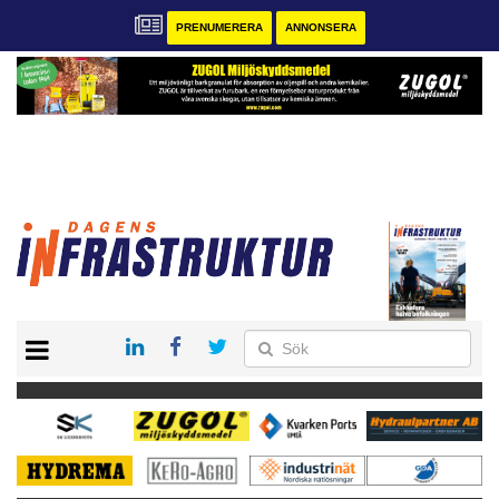
PRENUMERERA
ANNONSERA
START
KONTAKT
VÅRA ANDRA MAGASIN
PRENUMERERA
ANNONSERA