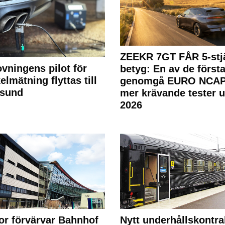
ZEEKR 7GT FÅR 5-stjä
ovningens pilot för
betyg: En av de första
elmätning flyttas till
genomgå EURO NCAP
rsund
mer krävande tester 
2026
or förvärvar Bahnhof
Nytt underhållskontra