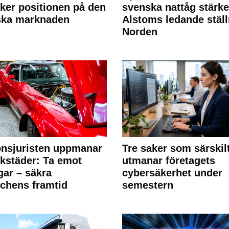
rker positionen på den
svenska nattåg stärke
ska marknaden
Alstoms ledande ställ
Norden
nsjuristen uppmanar
Tre saker som särskil
rkstäder: Ta emot
utmanar företagets
ngar – säkra
cybersäkerhet under
chens framtid
semestern