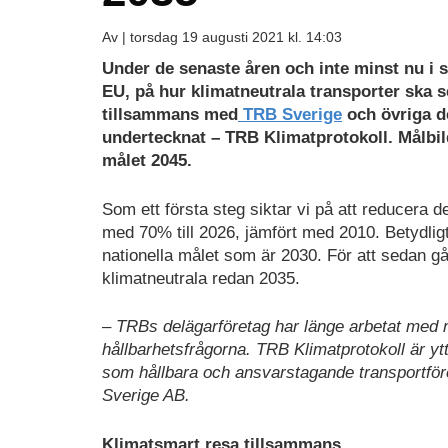
Av |
torsdag 19 augusti 2021 kl. 14:03
Under de senaste åren och inte minst nu i s
EU, på hur klimatneutrala transporter ska 
tillsammans med
TRB Sverige
och övriga d
undertecknat – TRB Klimatprotokoll. Målbild
målet 2045.
Som ett första steg siktar vi på att reducera d
med 70% till 2026, jämfört med 2010. Betydlig
nationella målet som är 2030. För att sedan gå
klimatneutrala redan 2035.
– TRBs delägarföretag har länge arbetat med mil
hållbarhetsfrågorna. TRB Klimatprotokoll är yt
som hållbara och ansvarstagande transportfö
Sverige AB.
Klimatsmart resa tillsammans