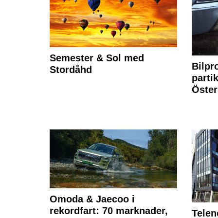
Semester & Sol med
Bilpr
Stordåhd
partik
Öste
Omoda & Jaecoo i
rekordfart: 70 marknader,
Telen