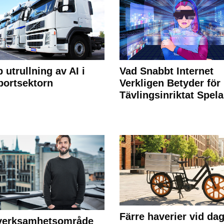
 utrullning av AI i
Vad Snabbt Internet
portsektorn
Verkligen Betyder för
Tävlingsinriktat Spel
Färre haverier vid dag
 verksamhetsområde