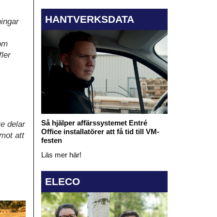
HANTVERKSDATA
ningar
nom
ler
Så hjälper affärssystemet Entré
re delar
Office installatörer att få tid till VM-
mot att
festen
Läs mer här!
ELECO