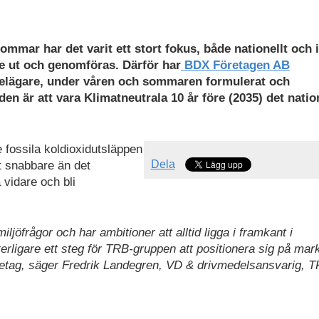
ommar har det varit ett stort fokus, både nationellt och
se ut och genomföras. Därför har
BDX Företagen AB
elägare, under våren och sommaren formulerat och
en är att vara Klimatneutrala 10 år före (2035) det natio
e fossila koldioxidutsläppen
Dela
t snabbare än det
 vidare och bli
jöfrågor och har ambitioner att alltid ligga i framkant i
terligare ett steg för TRB-gruppen att positionera sig på ma
retag, säger Fredrik Landegren, VD & drivmedelsansvarig, 