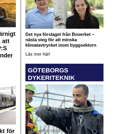
rnigt
Det nya förslaget från Boverket –
nästa steg för att minska
 att
klimatavtrycket inom byggsektorn
:S
Läs mer här!
under
GÖTEBORGS
DYKERITEKNIK
kt för