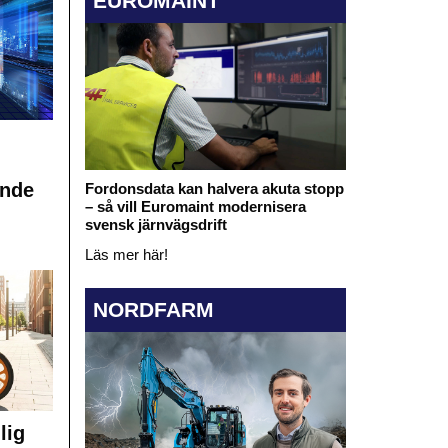
EUROMAINT
ande
Fordonsdata kan halvera akuta stopp
– så vill Euromaint modernisera
svensk järnvägsdrift
Läs mer här!
NORDFARM
lig