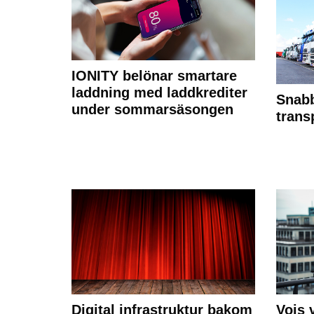
IONITY belönar smartare
laddning med laddkrediter
Snabb
under sommarsäsongen
trans
Digital infrastruktur bakom
Vois