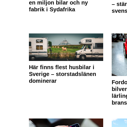
en miljon bilar och ny
– stä
fabrik i Sydafrika
sven
Här finns flest husbilar i
Sverige – storstadslänen
dominerar
Fordo
bilve
lärli
brans