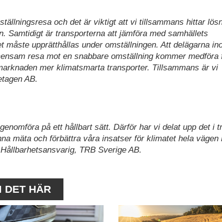
tällningsresa och det är viktigt att vi tillsammans hittar lös
n. Samtidigt är transporterna att jämföra med samhällets
et måste upprätthållas under omställningen. Att delägarna i
ensam resa mot en snabbare omställning kommer medföra f
 marknaden mer klimatsmarta transporter. Tillsammans är vi
etagen AB.
genomföra på ett hållbart sätt. Därför har vi delat upp det i t
unna mäta och förbättra våra insatser för klimatet hela vägen 
f, Hållbarhetsansvarig, TRB Sverige AB.
M DET HÄR