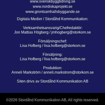
www.svenskbyggtidning.se
www.nordiskaprojekt.se
www.grontsamhallsbyggande.se
Digitala Medier / Stordåhd Kommunikation:
Verksamhetsansvarig/Chefredaktör:
Jon Mattias Högberg /
jmhogberg@storkom.se
Försäljningschef:
Lisa Hofberg /
lisa.hofberg@storkom.se
Försäljning:
Lisa Hofberg /
lisa.hofberg@storkom.se
Produktion:
Anneli Markström /
anneli.markstrom@storkom.se
Siten drivs av Stordåhd Kommunikation AB
©
2026 Stordåhd Kommunikation AB, All rights reserved.