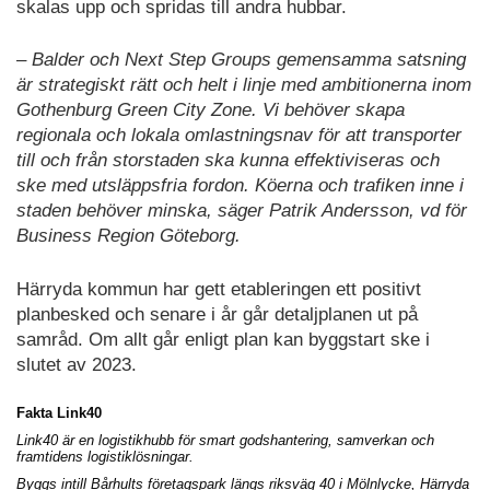
skalas upp och spridas till andra hubbar.
– Balder och Next Step Groups gemensamma satsning
är strategiskt rätt och helt i linje med ambitionerna inom
Gothenburg Green City Zone. Vi behöver skapa
regionala och lokala omlastningsnav för att transporter
till och från storstaden ska kunna effektiviseras och
ske med utsläppsfria fordon. Köerna och trafiken inne i
staden behöver minska, säger Patrik Andersson, vd för
Business Region Göteborg.
Härryda kommun har gett etableringen ett positivt
planbesked och senare i år går detaljplanen ut på
samråd. Om allt går enligt plan kan byggstart ske i
slutet av 2023.
Fakta Link40
Link40 är en logistikhubb för smart godshantering, samverkan och
framtidens logistiklösningar.
Byggs intill Bårhults företagspark längs riksväg 40 i Mölnlycke, Härryda