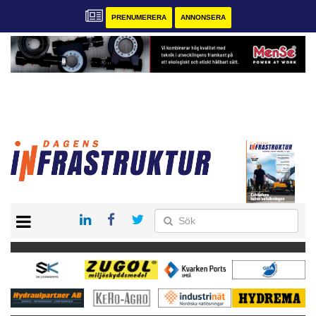
PRENUMERERA
ANNONSERA
START
KONTAKT
VÅRA ANDRA MAGASIN
PRENUMERERA
ANNONSERA