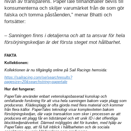
nivån
av transparens. PaperTale
tillhandhåller
bevis till
k
onsumenterna
och skiljer varumärket från
de som gör
falska och tomma
påståenden
,”
menar
Bhatti
och
fortsätter:
–
Sanningen
finns
i detaljerna och att ta ansvar för
hela
försörjningskedjan
är det första
steget mot hållbarhet.
FAKTA
Kollektionen:
Kollektionen är nu tillgänglig online på Sail Racings hemsida:
https://sailracing.com/se/searchresults?
pagesize=20&searchstring=paperta
le
Hur det fungerar:
PaperTale använder enbart vetenskap
sbaserad
kunskap och
omfattande fo
rskning för att
visa
hela
sanningen bakom varje plagg som
produceras. Klädesplagg är ofta gjorda
med
flera
material och kommer
från flera källor. PaperTales teknologi
visar
komplexiteten
bakom
försörjningskedjan, där varje transaktion som sker i processen
av att
producera ett plagg får
en tidstämpel och ett unik ID i de
t
offentliga
blockkedje
nätverket. Därmed möjliggörs det för
kunden
,
med hjälp
av
PaperTales app,
att få full in
blick
i
hållbarheten
och
de
sociala