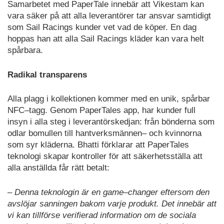
Samarbetet med PaperTale innebär att Vikestam kan
vara säker på att alla leverantörer tar
ansvar
samtidigt
som Sail Racings kunder vet v
ad
de köper. En dag
hopp
as han att alla Sail
Racings kläder kan vara helt
spårbara.
Radikal transparens
Alla
plagg
i kollektionen
kommer med en unik
,
spårbar
NFC
–
tagg. Genom PaperTales app, har
kunder full
ins
yn
i alla steg
i leverantör
skedjan: från bö
n
d
erna som
odlar
bomullen till
hantverksmännen
–
och kvinnorna
som syr kläderna.
Bhatti förklarar att PaperTales
teknologi skapar kontroll
er
för att säkerhetsställa att
alla
anställda får rätt betalt:
–
Denna teknologin är en
game
–
changer
eftersom
den
avslöjar sanningen
bakom varje
produkt.
Det innebär att
vi kan
tillförse
verifierad
information om d
e
sociala