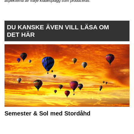
aspekterna av varje klädesplagg som
producera
s.
DU KANSKE ÄVEN VILL LÄSA OM
DET HÄR
Semester & Sol med Stordåhd