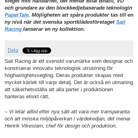
steget mot hållbarhet, det menar Bilal
Bhatti, VD
och grundare
av den
blockkedj
e
baserade teknologin
PaperTale
.
Möjligheten att
spåra
produkter
tas till en
ny nivå när det svenska sportklädesföretaget
Sail
Racing
lanserar en ny
kollektion.
Dela
Sail Racing är ett svenskt
varumärke
som designar och
konstruerar innovativ teknologisk
utrustn
ing för
höghastighetssegling
.
Deras produkter skapas med
mycket kärlek till varje
detalj.
Det är också en utmaning
att säkerhetsställa att alla parter i produktionen
hanteras etiskt
rätt.
– Vi letar alltid efter nya sätt att vara mer transparanta
och att m
inska miljöpåverkan i
värdekedjan, det menar
Henrik Vikestam, chef för design och produktion.