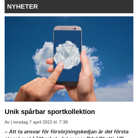
NYHETER
Unik spårbar sportkollektion
Av |
torsdag 7 april 2022 kl. 7:38
–
Att ta ansvar för försörjningskedjan är det första