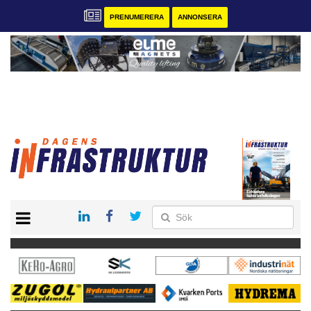
PRENUMERERA
ANNONSERA
START
KONTAKT
VÅRA ANDRA MAGASIN
PRENUMERERA
ANNONSERA