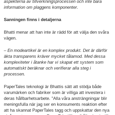
aspekte
rna
av
tillverknings
processen och inte bara
information om plaggens komponenter
.
Sanningen finns i detaljerna
Bhatti menar att
han inte är rädd för att väl
ja
den svåra
väge
n
.
– En modeartikel är en
komplex produkt. Det
är därför
äkta transparens
kräver mycket tålamod. Med dessa
komplexiteter
i
å
tank
e
har vi skapat ett system som
automatiskt beräknar och verifierar alla
steg i
processen
.
PaperTales teknologi
är Bhattis sätt att stö
dja
både
varumärken och fabriker som är villiga
att investera i
deras hållbarhetsarbete.
”
Alla
våra ansträngningar blir
meningsfulla
när jag ser
en
konsuments
reaktion efter
att ha skannat PaperTales tagg och
uppskattar
den nya