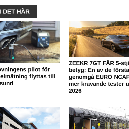
M DET HÄR
ZEEKR 7GT FÅR 5-stjä
ovningens pilot för
betyg: En av de första
elmätning flyttas till
genomgå EURO NCAP
rsund
mer krävande tester 
2026