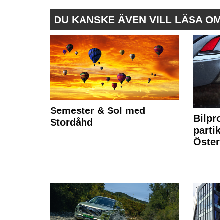
DU KANSKE ÄVEN VILL LÄSA O
Semester & Sol med
Bilpr
Stordåhd
partik
Öste