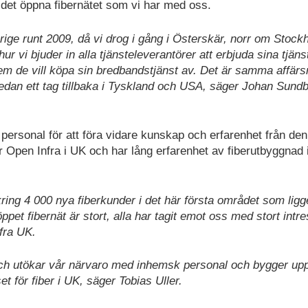
a det öppna fibernätet som vi har med oss.
rige runt 2009, då vi drog i gång i Österskär, norr om Stock
ur vi bjuder in alla tjänsteleverantörer att erbjuda sina tjäns
 vem de vill köpa sin bredbandstjänst av. Det är samma affär
dan ett tag tillbaka i Tyskland och USA, säger Johan Sundb
personal för att föra vidare kunskap och erfarenhet från den
 Open Infra i UK och har lång erfarenhet av fiberutbyggnad 
kring 4 000 nya fiberkunder i det här första området som ligg
öppet fibernät är stort, alla har tagit emot oss med stort intr
fra UK.
n och utökar vår närvaro med inhemsk personal och bygger up
t för fiber i UK, säger Tobias Uller.