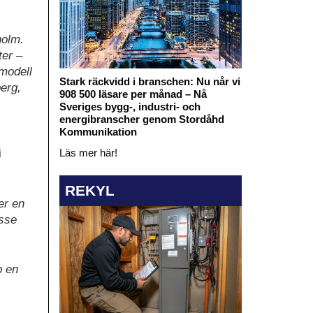
holm.
ter –
smodell
Stark räckvidd i branschen: Nu når vi
erg,
908 500 läsare per månad – Nå
Sveriges bygg-, industri- och
energibranscher genom Stordåhd
Kommunikation
Läs mer här!
i
REKYL
er en
esse
p en