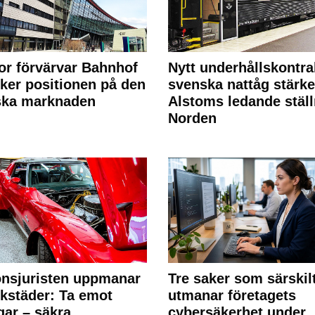
or förvärvar Bahnhof
Nytt underhållskontra
rker positionen på den
svenska nattåg stärke
ska marknaden
Alstoms ledande ställ
Norden
nsjuristen uppmanar
Tre saker som särskil
rkstäder: Ta emot
utmanar företagets
ngar – säkra
cybersäkerhet under