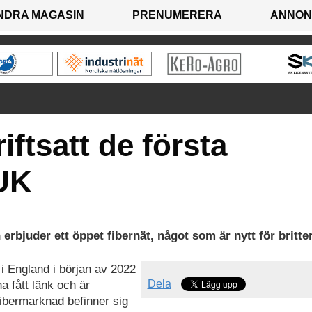
NDRA MAGASIN
PRENUMERERA
ANNON
iftsatt de första
 UK
erbjuder ett öppet fibernät, något som är nytt för britte
i England i början av 2022
Dela
a fått länk och är
fibermarknad befinner sig