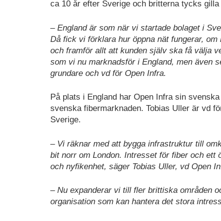
ca 10 år efter Sverige och britterna tycks gill
– England är som när vi startade bolaget i Sve
Då fick vi förklara hur öppna nät fungerar, om h
och framför allt att kunden själv ska få välja
som vi nu marknadsför i England, men även se
grundare och vd för Open Infra.
På plats i England har Open Infra sin svenska 
svenska fibermarknaden. Tobias Uller är vd för
Sverige.
– Vi räknar med att bygga infrastruktur till om
bit norr om London. Intresset för fiber och ett 
och nyfikenhet, säger Tobias Uller, vd Open In
– Nu expanderar vi till fler brittiska område
organisation som kan hantera det stora intresse