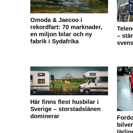
Omoda & Jaecoo i
rekordfart: 70 marknader,
Telen
en miljon bilar och ny
– stä
fabrik i Sydafrika
sven
Här finns flest husbilar i
Sverige – storstadslänen
dominerar
Fordo
bilve
lärli