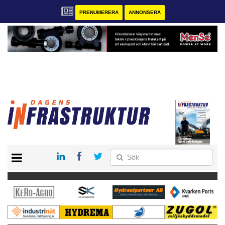
PRENUMERERA
ANNONSERA
START
KONTAKT
VÅRA ANDRA MAGASIN
PRENUMERERA
ANNONSERA