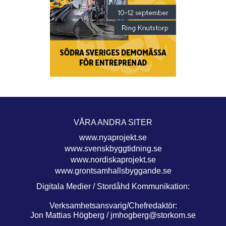
VÅRA ANDRA SITER
www.nyaprojekt.se
www.svenskbyggtidning.se
www.nordiskaprojekt.se
www.grontsamhallsbyggande.se
Digitala Medier / Stordåhd Kommunikation:
Verksamhetsansvarig/Chefredaktör:
Jon Mattias Högberg /
jmhogberg@storkom.se