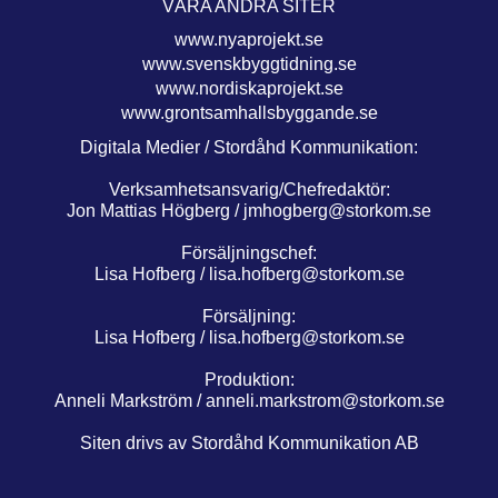
VÅRA ANDRA SITER
www.nyaprojekt.se
www.svenskbyggtidning.se
www.nordiskaprojekt.se
www.grontsamhallsbyggande.se
Digitala Medier / Stordåhd Kommunikation:
Verksamhetsansvarig/Chefredaktör:
Jon Mattias Högberg /
jmhogberg@storkom.se
Försäljningschef:
Lisa Hofberg /
lisa.hofberg@storkom.se
Försäljning:
Lisa Hofberg /
lisa.hofberg@storkom.se
Produktion:
Anneli Markström /
anneli.markstrom@storkom.se
Siten drivs av Stordåhd Kommunikation AB