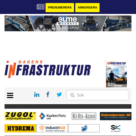
PRENUMERERA
ANNONSERA
START
KONTAKT
VÅRA ANDRA MAGASIN
PRENUMERERA
ANNONSERA