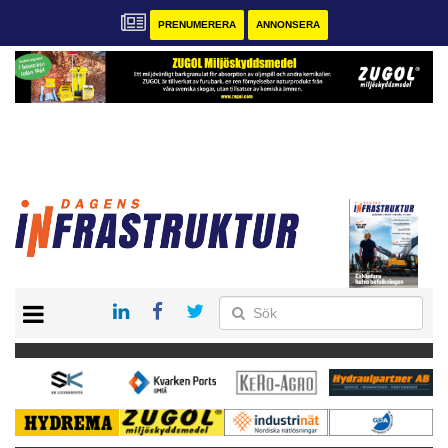
PRENUMERERA
ANNONSERA
START
KONTAKT
VÅRA ANDRA MAGASIN
PRENUMERERA
ANNONSERA