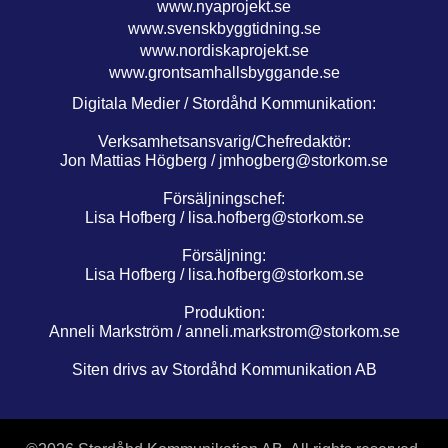
www.nyaprojekt.se
www.svenskbyggtidning.se
www.nordiskaprojekt.se
www.grontsamhallsbyggande.se
Digitala Medier / Stordåhd Kommunikation:
Verksamhetsansvarig/Chefredaktör:
Jon Mattias Högberg /
jmhogberg@storkom.se
Försäljningschef:
Lisa Hofberg /
lisa.hofberg@storkom.se
Försäljning:
Lisa Hofberg /
lisa.hofberg@storkom.se
Produktion:
Anneli Markström /
anneli.markstrom@storkom.se
Siten drivs av Stordåhd Kommunikation AB