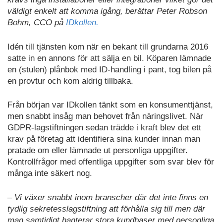
väldigt enkelt att komma igång, berättar Peter Robson
Bohm, CCO på
IDkollen.
Idén till tjänsten kom när en bekant till grundarna 2016
satte in en annons för att sälja en bil. Köparen lämnade
en (stulen) plånbok med ID-handling i pant, tog bilen på
en provtur och kom aldrig tillbaka.
Från början var IDkollen tänkt som en konsumenttjänst,
men snabbt insåg man behovet från näringslivet. När
GDPR-lagstiftningen sedan trädde i kraft blev det ett
krav på företag att identifiera sina kunder innan man
pratade om eller lämnade ut personliga uppgifter.
Kontrollfrågor med offentliga uppgifter som svar blev för
många inte säkert nog.
– Vi växer snabbt inom branscher där det inte finns en
tydlig sekretesslagstiftning att förhålla sig till men där
man samtidigt hanterar stora kundbaser med personliga