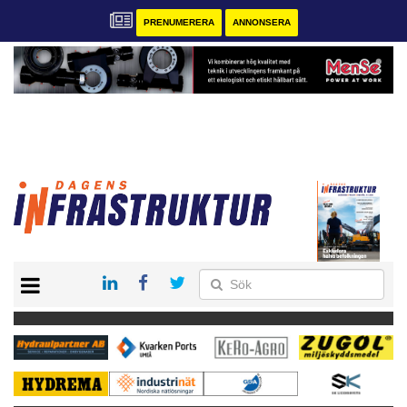
PRENUMERERA
ANNONSERA
START
KONTAKT
VÅRA ANDRA MAGASIN
PRENUMERERA
ANNONSERA