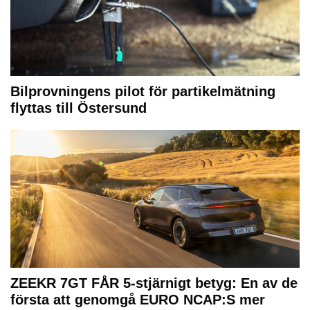
Bilprovningens pilot för partikelmätning
flyttas till Östersund
ZEEKR 7GT FÅR 5-stjärnigt betyg: En av de
första att genomgå EURO NCAP:S mer