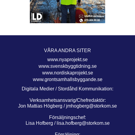
VÅRA ANDRA SITER
www.nyaprojekt.se
www.svenskbyggtidning.se
www.nordiskaprojekt.se
www.grontsamhallsbyggande.se
Digitala Medier / Stordåhd Kommunikation:
Verksamhetsansvarig/Chefredaktör:
Jon Mattias Högberg /
jmhogberg@storkom.se
Försäljningschef:
Lisa Hofberg /
lisa.hofberg@storkom.se
Försäljning: