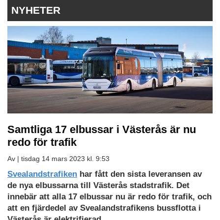
NYHETER
Samtliga 17 elbussar i Västerås är nu
redo för trafik
Av |
tisdag 14 mars 2023 kl. 9:53
Ladda
Svealandstrafiken
har fått den sista leveransen av
ned
de nya elbussarna till Västerås stadstrafik. Det
som
innebär att alla 17 elbussar nu är redo för trafik, och
PDF
att en fjärdedel av Svealandstrafikens bussflotta i
Västerås är elektrifierad.