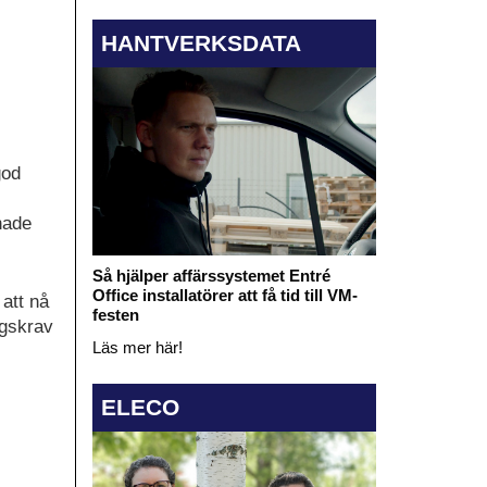
HANTVERKSDATA
god
hade
Så hjälper affärssystemet Entré
Office installatörer att få tid till VM-
 att nå
festen
ngskrav
Läs mer här!
ELECO