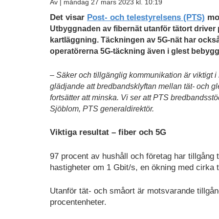
Av |
måndag 27 mars 2023 kl. 10:19
Det visar
Post- och telestyrelsens (PTS)
mob
Utbyggnaden av fibernät utanför tätort drive
kartläggning. Täckningen av 5G-nät har också 
operatörerna 5G-täckning även i glest bebyg
– Säker och tillgänglig kommunikation är viktigt i
glädjande att bredbandsklyftan mellan tät- och 
fortsätter att minska. Vi ser att PTS bredbandsstöd
Sjöblom, PTS generaldirektör.
Viktiga resultat – fiber och 5G
97 procent av hushåll och företag har tillgång 
hastigheter om 1 Gbit/s, en ökning med cirka 
Utanför tät- och småort är motsvarande tillgång
procentenheter.