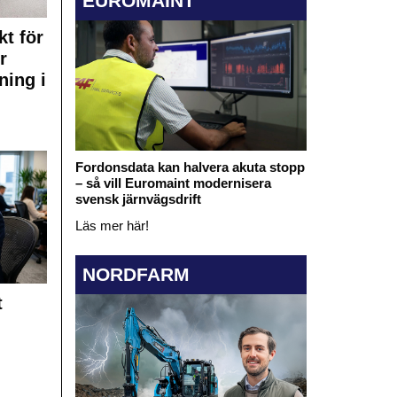
EUROMAINT
kt för
r
ning i
Fordonsdata kan halvera akuta stopp
– så vill Euromaint modernisera
svensk järnvägsdrift
Läs mer här!
NORDFARM
t