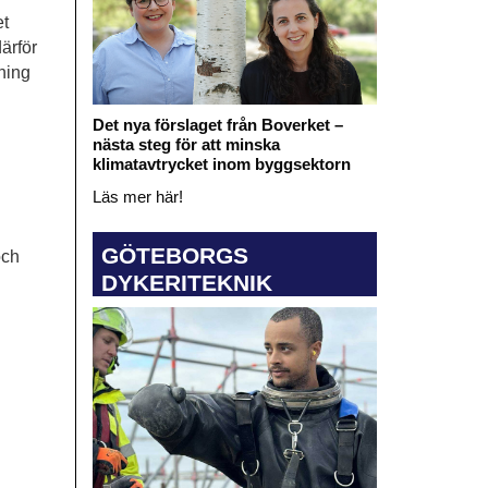
et
därför
kning
Det nya förslaget från Boverket –
nästa steg för att minska
klimatavtrycket inom byggsektorn
Läs mer här!
GÖTEBORGS
och
DYKERITEKNIK