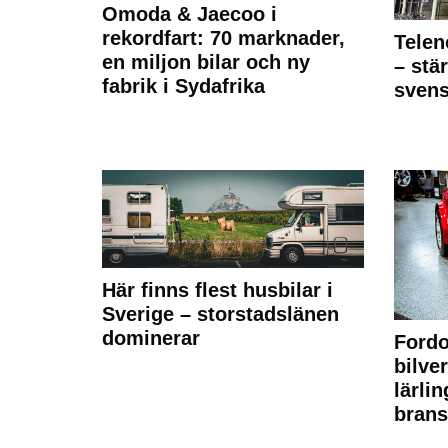
Omoda & Jaecoo i
rekordfart: 70 marknader,
Telen
en miljon bilar och ny
– stä
fabrik i Sydafrika
sven
Här finns flest husbilar i
Sverige – storstadslänen
dominerar
Fordo
bilve
lärli
brans