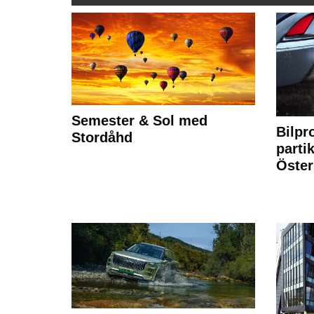
Semester & Sol med
Bilpr
Stordåhd
partik
Öste