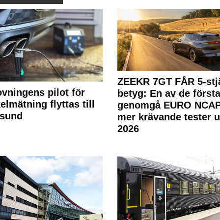
ZEEKR 7GT FÅR 5-stjä
ovningens pilot för
betyg: En av de första
elmätning flyttas till
genomgå EURO NCAP
rsund
mer krävande tester 
2026