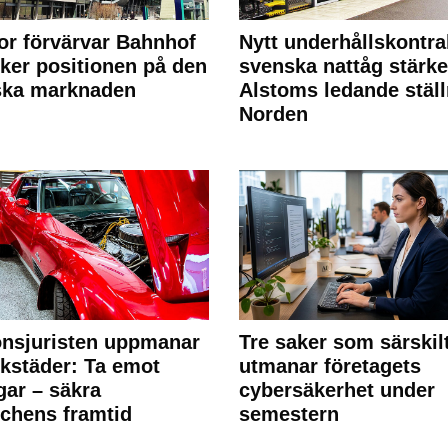
or förvärvar Bahnhof
Nytt underhållskontra
rker positionen på den
svenska nattåg stärke
ska marknaden
Alstoms ledande ställ
Norden
nsjuristen uppmanar
Tre saker som särskil
rkstäder: Ta emot
utmanar företagets
ngar – säkra
cybersäkerhet under
chens framtid
semestern