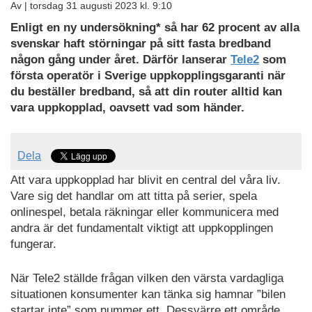
Av |
torsdag 31 augusti 2023 kl. 9:10
Enligt en ny undersökning* så har 62 procent av alla
svenskar haft störningar på sitt fasta bredband
någon gång under året. Därför lanserar
Tele2
som
första operatör i Sverige uppkopplingsgaranti när
du beställer bredband, så att din router alltid kan
vara uppkopplad, oavsett vad som händer.
Dela
Att vara uppkopplad har blivit en central del våra liv.
Vare sig det handlar om att titta på serier, spela
onlinespel, betala räkningar eller kommunicera med
andra är det fundamentalt viktigt att uppkopplingen
fungerar.
När Tele2 ställde frågan vilken den värsta vardagliga
situationen konsumenter kan tänka sig hamnar ”bilen
startar inte” som nummer ett. Dessvärre ett område