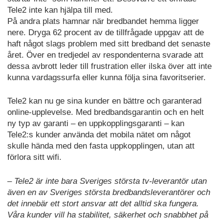
Tele2 inte kan hjälpa till med.
På andra plats hamnar när bredbandet hemma ligger
nere. Dryga 62 procent av de tillfrågade uppgav att de
haft något slags problem med sitt bredband det senaste
året. Över en tredjedel av respondenterna svarade att
dessa avbrott leder till frustration eller ilska över att inte
kunna vardagssurfa eller kunna följa sina favoritserier.
Tele2 kan nu ge sina kunder en bättre och garanterad
online-upplevelse. Med bredbandsgarantin och en helt
ny typ av garanti – en uppkopplingsgaranti – kan
Tele2:s kunder använda det mobila nätet om något
skulle hända med den fasta uppkopplingen, utan att
förlora sitt wifi.
– Tele2 är inte bara Sveriges största tv-leverantör utan
även en av Sveriges största bredbandsleverantörer och
det innebär ett stort ansvar att det alltid ska fungera.
Våra kunder vill ha stabilitet, säkerhet och snabbhet på