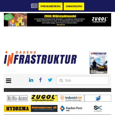
PRENUMERERA
ANNONSERA
START
KONTAKT
VÅRA ANDRA MAGASIN
PRENUMERERA
ANNONSERA