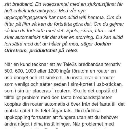
sitt bredband. Ett videosamtal med en sjukhustjänst får
helt enkelt inte avbrytas. Med vår nya
uppkopplingsgaranti har man alltid wifi hemma. Om du
tittar på film så kan du fortsätta göra det. Om du gejmar
så kan du fortsätta med det. Spela, surfa, titta – det
sker automatiskt när det sker en störning. Du kan alltid
fortsätta med det du håller på med, säger
Joakim
Öhrström, produktchef på Tele2.
När en kund tecknar ett av Tele2s bredbandsalternativ
500, 600, 1000 eller 1200 ingår förutom en router en
usb-dongel och ett simkort. Du installerar din router
som vanligt och sätter sedan i sim-kortet i usb-stickan,
som i sin tur placeras i routern. Skulle det uppstå ett
tillfälligt problem med den fasta bredbandstjänsten
kopplas din router automatiskt över från det fasta till det
mobila nätet tills felet åtgärdats. Din trådlösa
uppkoppling fortsätter att fungera utan att du behöver
ändra något i dina inställningar. När problemet med