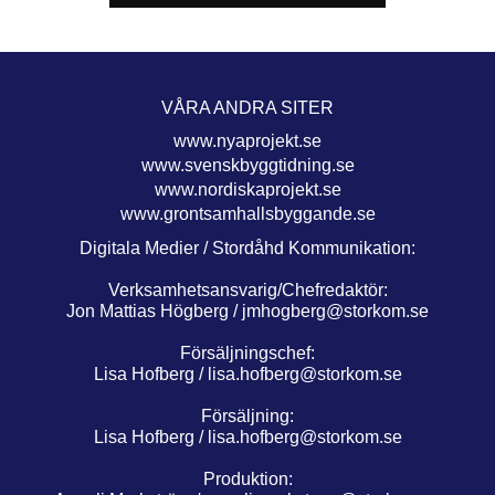
VÅRA ANDRA SITER
www.nyaprojekt.se
www.svenskbyggtidning.se
www.nordiskaprojekt.se
www.grontsamhallsbyggande.se
Digitala Medier / Stordåhd Kommunikation:
Verksamhetsansvarig/Chefredaktör:
Jon Mattias Högberg /
jmhogberg@storkom.se
Försäljningschef:
Lisa Hofberg /
lisa.hofberg@storkom.se
Försäljning:
Lisa Hofberg /
lisa.hofberg@storkom.se
Produktion: