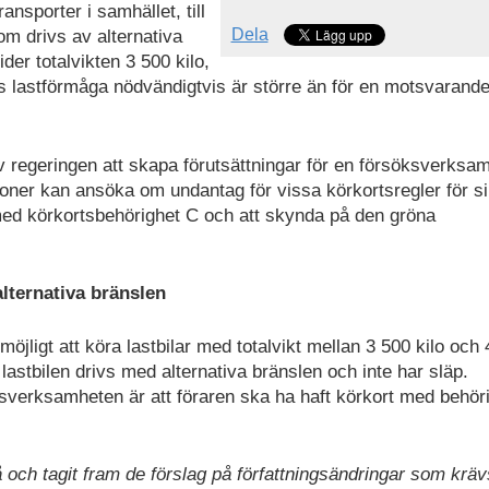
ransporter i samhället, till
Dela
om drivs av alternativa
der totalvikten 3 500 kilo,
s lastförmåga nödvändigtvis är större än för en motsvarande 
av regeringen att skapa förutsättningar för en försöksverksa
ioner kan ansöka om undantag för vissa körkortsregler för s
e med körkortsbehörighet C och att skynda på den gröna
alternativa bränslen
möjligt att köra lastbilar med totalvikt mellan 3 500 kilo och
 lastbilen drivs med alternativa bränslen och inte har släp.
söksverksamheten är att föraren ska ha haft körkort med behör
å och tagit fram de förslag på författningsändringar som kräv