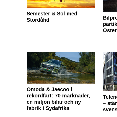
Semester & Sol med
Bilpr
Stordåhd
partik
Öste
Omoda & Jaecoo i
rekordfart: 70 marknader,
Telen
en miljon bilar och ny
– stä
fabrik i Sydafrika
sven