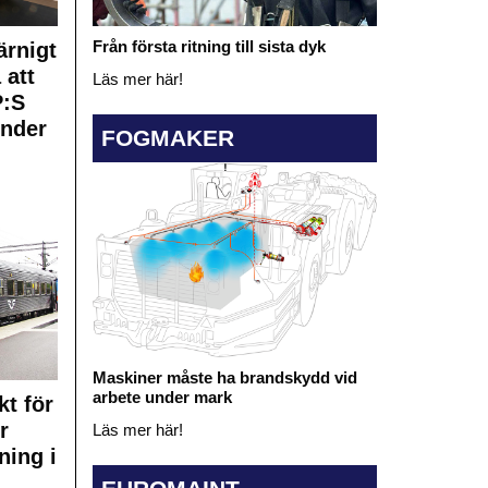
Från första ritning till sista dyk
rnigt
 att
Läs mer här!
:S
under
FOGMAKER
Maskiner måste ha brandskydd vid
arbete under mark
kt för
r
Läs mer här!
ning i