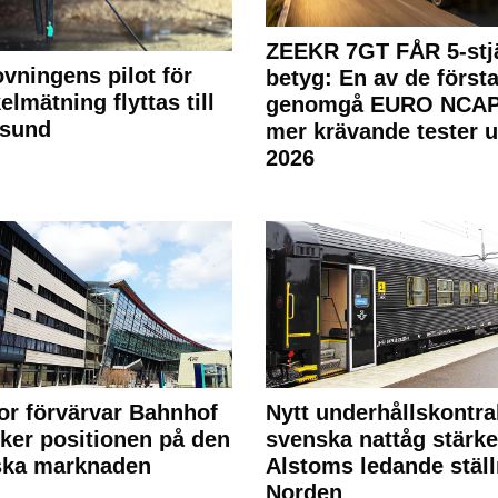
ZEEKR 7GT FÅR 5-stjä
ovningens pilot för
betyg: En av de första
elmätning flyttas till
genomgå EURO NCAP
rsund
mer krävande tester 
2026
or förvärvar Bahnhof
Nytt underhållskontra
rker positionen på den
svenska nattåg stärke
ska marknaden
Alstoms ledande ställ
Norden