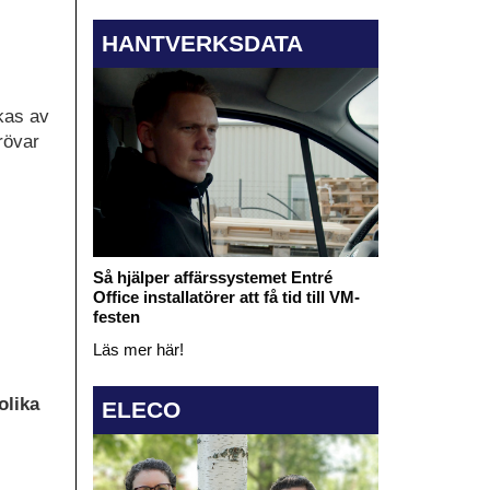
HANTVERKSDATA
ökas av
rövar
Så hjälper affärssystemet Entré
Office installatörer att få tid till VM-
festen
Läs mer här!
olika
ELECO