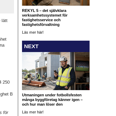
REKYL 5 – det självklara
verksamhetssystemet för
fastighetsservice och
lätt
fastighetsförvaltning
Läs mer här!
mhet
ina
NEXT
 4 250
ighet B
Utmaningen under fotbollsfesten
många byggföretag känner igen –
och hur man löser den
Läs mer här!
s för