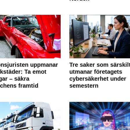
nsjuristen uppmanar
Tre saker som särskil
rkstäder: Ta emot
utmanar företagets
ngar – säkra
cybersäkerhet under
chens framtid
semestern