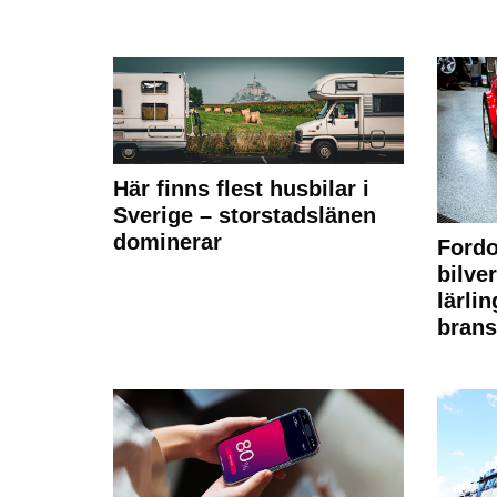
Här finns flest husbilar i
Sverige – storstadslänen
dominerar
Fordo
bilve
lärli
brans