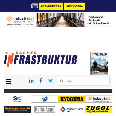
PRENUMERERA
ANNONSERA
START
KONTAKT
VÅRA ANDRA MAGASIN
PRENUMERERA
ANNONSERA