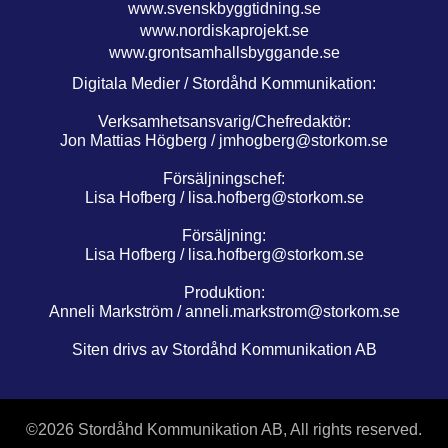
www.svenskbyggtidning.se
www.nordiskaprojekt.se
www.grontsamhallsbyggande.se
Digitala Medier / Stordåhd Kommunikation:
Verksamhetsansvarig/Chefredaktör:
Jon Mattias Högberg /
jmhogberg@storkom.se
Försäljningschef:
Lisa Hofberg /
lisa.hofberg@storkom.se
Försäljning:
Lisa Hofberg /
lisa.hofberg@storkom.se
Produktion:
Anneli Markström /
anneli.markstrom@storkom.se
Siten drivs av Stordåhd Kommunikation AB
©
2026 Stordåhd Kommunikation AB, All rights reserved.