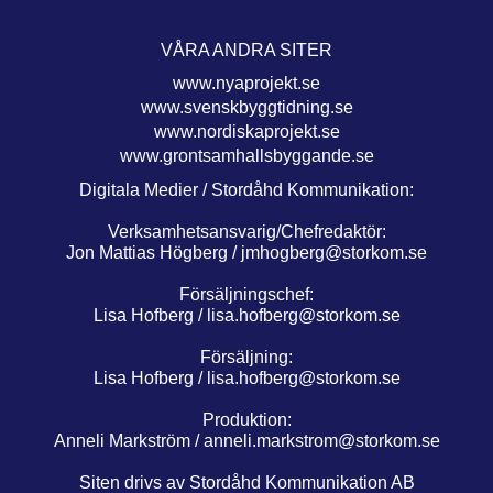
VÅRA ANDRA SITER
www.nyaprojekt.se
www.svenskbyggtidning.se
www.nordiskaprojekt.se
www.grontsamhallsbyggande.se
Digitala Medier / Stordåhd Kommunikation:
Verksamhetsansvarig/Chefredaktör:
Jon Mattias Högberg /
jmhogberg@storkom.se
Försäljningschef:
Lisa Hofberg /
lisa.hofberg@storkom.se
Försäljning:
Lisa Hofberg /
lisa.hofberg@storkom.se
Produktion:
Anneli Markström /
anneli.markstrom@storkom.se
Siten drivs av Stordåhd Kommunikation AB