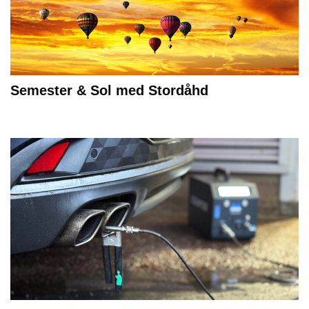
Semester & Sol med Stordåhd