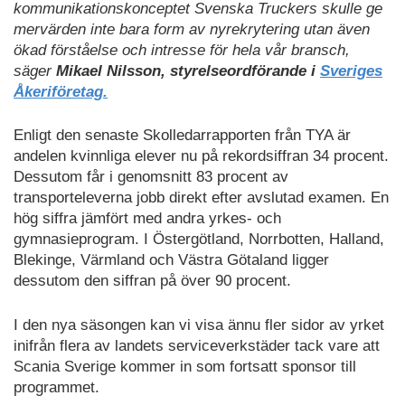
kommunikationskonceptet Svenska Truckers skulle ge
mervärden inte bara form av nyrekrytering utan även
ökad förståelse och intresse för hela vår bransch,
säger
Mikael Nilsson, styrelseordförande i
Sveriges
Åkeriföretag.
Enligt den senaste Skolledarrapporten från TYA är
andelen kvinnliga elever nu på rekordsiffran 34 procent.
Dessutom får i genomsnitt 83 procent av
transporteleverna jobb direkt efter avslutad examen. En
hög siffra jämfört med andra yrkes- och
gymnasieprogram. I Östergötland, Norrbotten, Halland,
Blekinge, Värmland och Västra Götaland ligger
dessutom den siffran på över 90 procent.
I den nya säsongen kan vi visa ännu fler sidor av yrket
inifrån flera av landets serviceverkstäder tack vare att
Scania Sverige kommer in som fortsatt sponsor till
programmet.