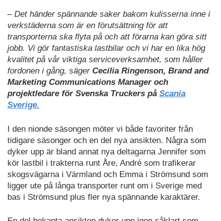
– Det händer spännande saker bakom kulisserna inne i
verkstäderna som är en förutsättning för att
transporterna ska flyta på och att förarna kan göra sitt
jobb. Vi gör fantastiska lastbilar och vi har en lika hög
kvalitet på vår viktiga serviceverksamhet, som håller
fordonen i gång, säger
Cecilia Ringenson, Brand and
Marketing Communications Manager och
projektledare för Svenska Truckers på
Scania
Sverige.
I den nionde säsongen möter vi både favoriter från
tidigare säsonger och en del nya ansikten. Några som
dyker upp är bland annat nya deltagarna Jennifer som
kör lastbil i trakterna runt Åre, André som trafikerar
skogsvägarna i Värmland och Emma i Strömsund som
ligger ute på långa transporter runt om i Sverige med
bas i Strömsund plus fler nya spännande karaktärer.
En del bekanta ansikten dyker upp igen såklart som