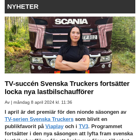
NYHETER
TV-succén Svenska Truckers fortsätter
locka nya lastbilschaufförer
Av |
måndag 8 april 2024 kl. 11:36
I april är det premiär för den nionde säsongen av
TV-serien Svenska Truckers
som blivit en
publikfavorit på
Viaplay
och i
TV3
. Programmet
fortsätter i den nya säsongen att lyfta fram svenska