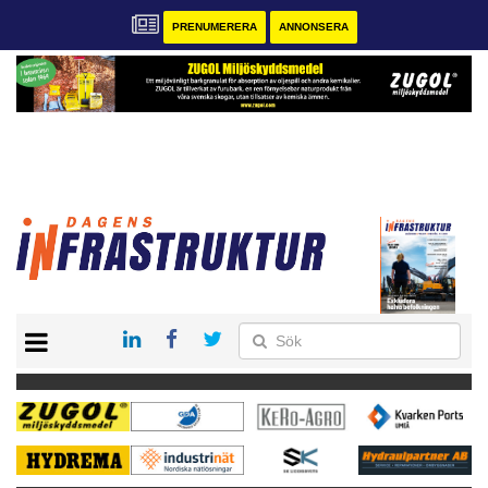
PRENUMERERA
ANNONSERA
START
KONTAKT
VÅRA ANDRA MAGASIN
PRENUMERERA
ANNONSERA