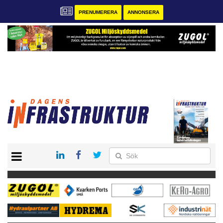
PRENUMERERA
ANNONSERA
START
KONTAKT
VÅRA ANDRA MAGASIN
PRENUMERERA
ANNONSERA