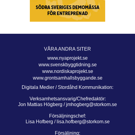
VÅRA ANDRA SITER
www.nyaprojekt.se
www.svenskbyggtidning.se
www.nordiskaprojekt.se
www.grontsamhallsbyggande.se
Digitala Medier / Stordåhd Kommunikation:
Verksamhetsansvarig/Chefredaktör:
Jon Mattias Högberg /
jmhogberg@storkom.se
Försäljningschef:
Lisa Hofberg /
lisa.hofberg@storkom.se
Försäljning: