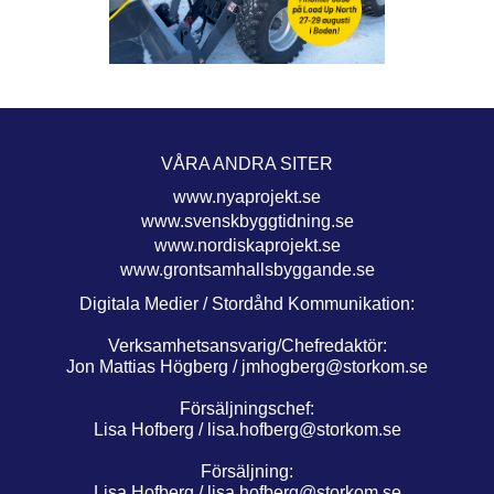
VÅRA ANDRA SITER
www.nyaprojekt.se
www.svenskbyggtidning.se
www.nordiskaprojekt.se
www.grontsamhallsbyggande.se
Digitala Medier / Stordåhd Kommunikation:
Verksamhetsansvarig/Chefredaktör:
Jon Mattias Högberg /
jmhogberg@storkom.se
Försäljningschef:
Lisa Hofberg /
lisa.hofberg@storkom.se
Försäljning:
Lisa Hofberg /
lisa.hofberg@storkom.se