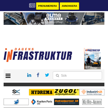
PRENUMERERA
ANNONSERA
START
KONTAKT
VÅRA ANDRA MAGASIN
PRENUMERERA
ANNONSERA