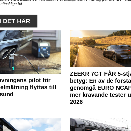
mänskliga fel.
M DET HÄR
ZEEKR 7GT FÅR 5-stjä
ovningens pilot för
betyg: En av de första
elmätning flyttas till
genomgå EURO NCAP
rsund
mer krävande tester 
2026