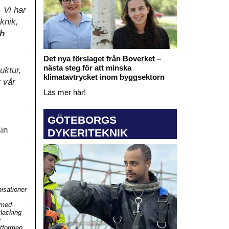
 Vi har
knik,
h
Det nya förslaget från Boverket –
nästa steg för att minska
uktur,
klimatavtrycket inom byggsektorn
 vår
Läs mer här!
GÖTEBORGS
sin
DYKERITEKNIK
isationer
 med
 Hacking
r.
ttformen