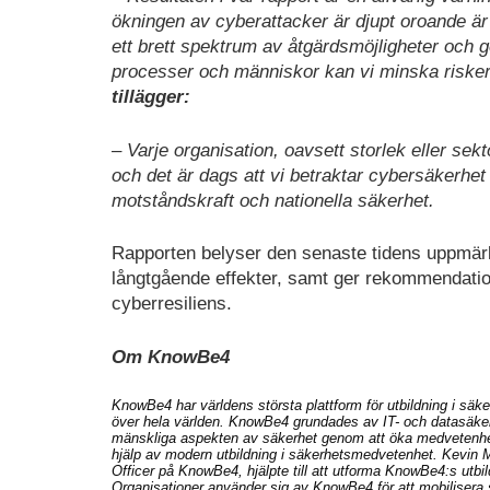
ökningen av cyberattacker är djupt oroande är d
ett brett spektrum av åtgärdsmöjligheter och 
processer och människor kan vi minska risker
tillägger:
– Varje organisation, oavsett storlek eller sek
och det är dags att vi betraktar cybersäkerhe
motståndskraft och nationella säkerhet.
Rapporten belyser den senaste tidens uppmärk
långtgående effekter, samt ger rekommendationer
cyberresiliens.
Om KnowBe4
KnowBe4 har världens största plattform för utbildning i sä
över hela världen. KnowBe4 grundades av IT- och datasäker
mänskliga aspekten av säkerhet genom att öka medvetenhe
hjälp av modern utbildning i säkerhetsmedvetenhet. Kevin M
Officer på KnowBe4, hjälpte till att utforma KnowBe4:s utbi
Organisationer använder sig av KnowBe4 för att mobilisera s