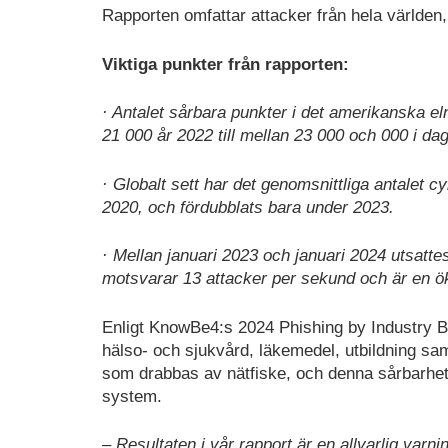
Rapporten omfattar attacker från hela världen
Viktiga punkter från rapporten:
· Antalet sårbara punkter i det amerikanska eln
21 000 år 2022 till mellan 23 000 och 000 i dag
· Globalt sett har det genomsnittliga antalet 
2020, och fördubblats bara under 2023.
· Mellan januari 2023 och januari 2024 utsattes 
motsvarar 13 attacker per sekund och är en ö
Enligt KnowBe4:s 2024 Phishing by Industry Be
hälso- och sjukvård, läkemedel, utbildning sam
som drabbas av nätfiske, och denna sårbarhet ut
system.
– Resultaten i vår rapport är en allvarlig varn