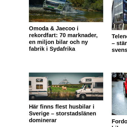
Omoda & Jaecoo i
rekordfart: 70 marknader,
Telen
en miljon bilar och ny
– stä
fabrik i Sydafrika
sven
Här finns flest husbilar i
Sverige – storstadslänen
dominerar
Fordo