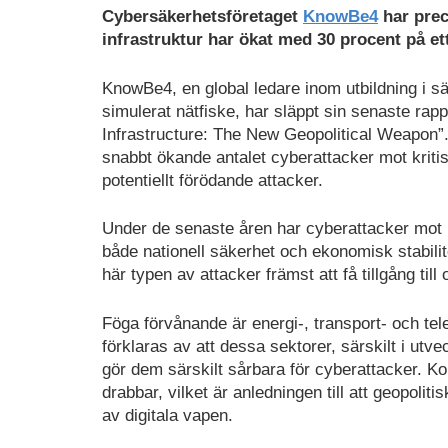
Cybersäkerhetsföretaget
KnowBe4
har prec
infrastruktur har ökat med 30 procent på ett
KnowBe4, en global ledare inom utbildning i 
simulerat nätfiske, har släppt sin senaste rap
Infrastructure: The New Geopolitical Weapon”
snabbt ökande antalet cyberattacker mot kriti
potentiellt förödande attacker.
Under de senaste åren har cyberattacker mot kri
både nationell säkerhet och ekonomisk stabilite
här typen av attacker främst att få tillgång til
Föga förvånande är energi-, transport- och t
förklaras av att dessa sektorer, särskilt i utvec
gör dem särskilt sårbara för cyberattacker. K
drabbar, vilket är anledningen till att geopolitis
av digitala vapen.