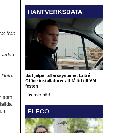
HANTVERKSDATA
at från
s sedan
Så hjälper affärssystemet Entré
. Detta
Office installatörer att få tid till VM-
festen
Läs mer här!
ur som
tällda
ELECO
och
m