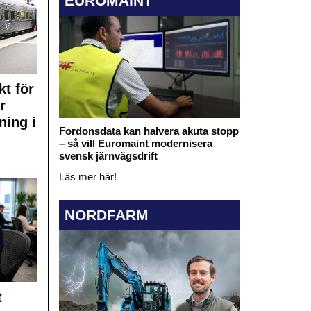
EUROMAINT
kt för
r
ning i
Fordonsdata kan halvera akuta stopp
– så vill Euromaint modernisera
svensk järnvägsdrift
Läs mer här!
NORDFARM
t