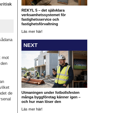
ritisk
REKYL 5 – det självklara
verksamhetssystemet för
fastighetsservice och
fastighetsförvaltning
Läs mer här!
 sådana
NEXT
t mot
 den
kan
vilket
Utmaningen under fotbollsfesten
ndet de
många byggföretag känner igen –
arsenal
och hur man löser den
Läs mer här!