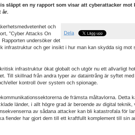
is släppt en ny rapport som visar att cyberattacker mot k
 år.
säkerhetsmedvetenhet och
Dela
port, ”Cyber Attacks On
. Rapporten undersöker det
sk infrastruktur och ger insikt i hur man kan skydda sig mot
tisk infrastruktur ökat globalt och utgör nu ett allvarligt ho
t. Till skillnad från andra typer av dataintrång är syftet med
l och/eller kontroll över system och spionage.
elekommunikationssektorerna de främsta måltavlorna. Detta 
klade länder, i allt högre grad är beroende av digital teknik, 
onsekvenserna av sådana attacker kan bli katastrofala för la
ka fiender har gjort dem till ett kraftfullt komplement till sin 