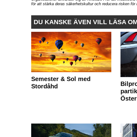
för att stärka deras säkerhetskultur och reducera risken för 
DU KANSKE ÄVEN VILL LÄSA O
Semester & Sol med
Bilpr
Stordåhd
partik
Öste