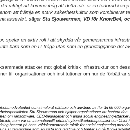
et viktigt att komma ihåg att detta inte är en förlorad kamp.
genom att främja en stark säkerhetskultur som kombinerar te
na avsevärt, säger
Stu Sjouwerman, VD för KnowBe4, oc
tor, spelar en aktiv roll i att skydda vår gemensamma infrastr
t inte bara som en IT-fråga utan som en grundläggande del av
sammade attacker mot global kritisk infrastruktur och dess
 till organisationer och institutioner om hur de förbättrar 
kerhetsmedvetenhet och simulerat nätfiske och används av fler än 65 000 organ
hetsspecialisten Stu Sjouwerman och hjälper organisationer att hantera den
ten om ransomware, CEO-bedrägerier och andra social engineering-attacker
itnick, som var en internationellt erkänd cybersäkerhetsspecialist och Chief
ldning baserat på hans väldokumenterade taktik för social engineering-metode
ina slutanvändare som en sista försvarslinje och förlitar sig på KnowBe4-pla