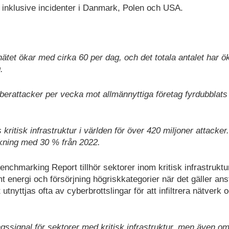
, inklusive incidenter i Danmark, Polen och USA.
ätet ökar med cirka 60 per dag, och det totala antalet har ök
.
cyberattacker per vecka mot allmännyttiga företag fyrdubblat
kritisk infrastruktur i världen för över 420 miljoner attacker
kning med 30 % från 2022.
nchmarking Report tillhör sektorer inom kritisk infrastrukt
t energi och försörjning högriskkategorier när det gäller ans
nyttjas ofta av cyberbrottslingar för att infiltrera nätverk 
ingssignal för sektorer med kritisk infrastruktur, men även o