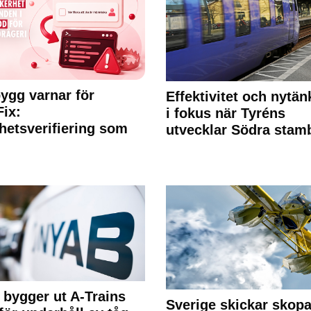
ygg varnar för
Effektivitet och nytä
Fix:
i fokus när Tyréns
hetsverifiering som
utvecklar Södra stam
bygger ut A-Trains
Sverige skickar skop