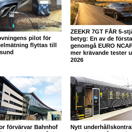
ZEEKR 7GT FÅR 5-stjä
ovningens pilot för
betyg: En av de första
elmätning flyttas till
genomgå EURO NCAP
rsund
mer krävande tester 
2026
or förvärvar Bahnhof
Nytt underhållskontra