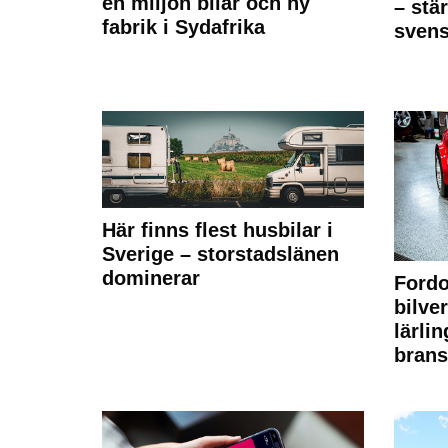
en miljon bilar och ny
– stä
fabrik i Sydafrika
sven
Här finns flest husbilar i
Sverige – storstadslänen
dominerar
Fordo
bilve
lärli
brans