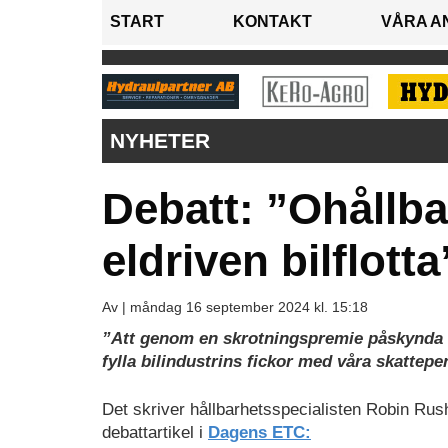
START
KONTAKT
VÅRA A
NYHETER
Debatt: ”Ohållbar
eldriven bilflotta
Av |
måndag 16 september 2024 kl. 15:18
”Att genom en skrotningspremie påskynda öve
fylla bilindustrins fickor med våra skattepe
Det skriver hållbarhetsspecialisten Robin Rush
debattartikel i
Dagens ETC: