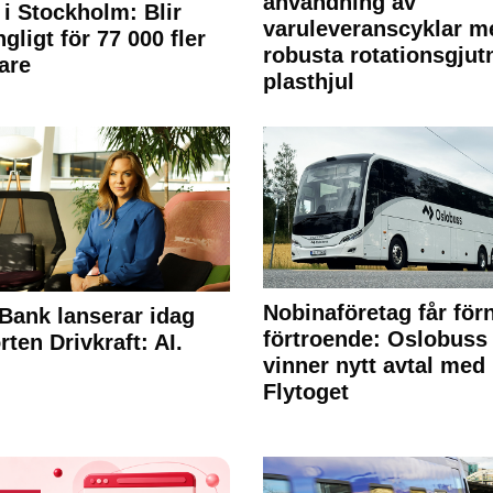
användning av
 i Stockholm: Blir
varuleveranscyklar m
ngligt för 77 000 fler
robusta rotationsgjut
are
plasthjul
Nobinaföretag får för
Bank lanserar idag
förtroende: Oslobuss
rten Drivkraft: AI.
vinner nytt avtal med
Flytoget