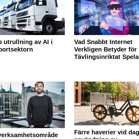
 utrullning av AI i
Vad Snabbt Internet
portsektorn
Verkligen Betyder för
Tävlingsinriktat Spel
Färre haverier vid dag
 verksamhetsområde