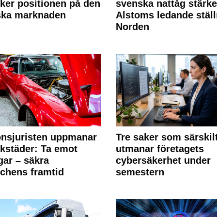
rker positionen på den
svenska nattåg stärke
ska marknaden
Alstoms ledande ställ
Norden
nsjuristen uppmanar
Tre saker som särskil
rkstäder: Ta emot
utmanar företagets
ngar – säkra
cybersäkerhet under
chens framtid
semestern