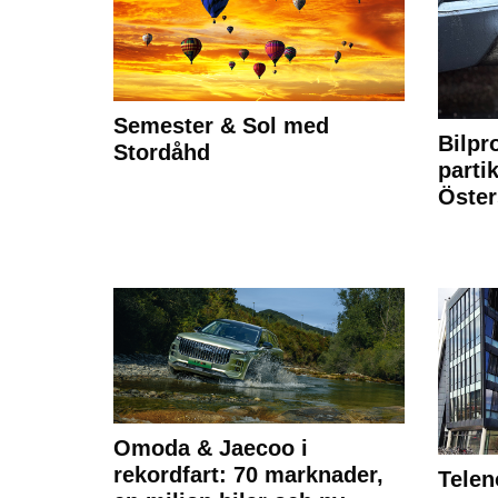
Semester & Sol med
Bilpr
Stordåhd
partik
Öste
Omoda & Jaecoo i
rekordfart: 70 marknader,
Telen