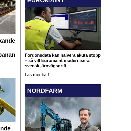
EUROMAINT
nkande
banan
Fordonsdata kan halvera akuta stopp
– så vill Euromaint modernisera
svensk järnvägsdrift
Läs mer här!
NORDFARM
ande