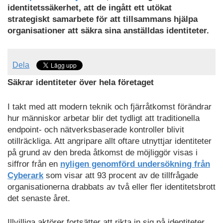
identitetssäkerhet, att de ingått ett utökat
strategiskt samarbete för att tillsammans hjälpa
organisationer att säkra sina anställdas identiteter.
Dela
Säkrar identiteter över hela företaget
I takt med att modern teknik och fjärråtkomst förändrar
hur människor arbetar blir det tydligt att traditionella
endpoint- och nätverksbaserade kontroller blivit
otillräckliga. Att angripare allt oftare utnyttjar identiteter
på grund av den breda åtkomst de möjliggör visas i
siffror från en
nyligen genomförd undersökning från
Cyberark
som visar att 93 procent av de tillfrågade
organisationerna drabbats av två eller fler identitetsbrott
det senaste året.
Illvilliga aktörer fortsätter att rikta in sig på identiteter