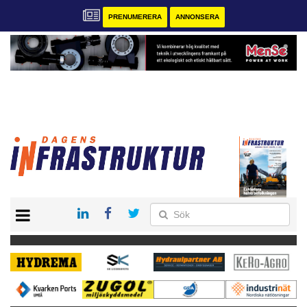
PRENUMERERA
ANNONSERA
START
KONTAKT
VÅRA ANDRA MAGASIN
PRENUMERERA
ANNONSERA