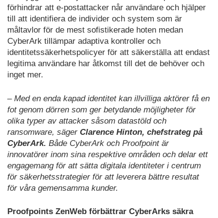
förhindrar att e-postattacker når användare och hjälper
till att identifiera de individer och system som är
måltavlor för de mest sofistikerade hoten medan
CyberArk tillämpar adaptiva kontroller och
identitetssäkerhetspolicyer för att säkerställa att endast
legitima användare har åtkomst till det de behöver och
inget mer.
– Med en enda kapad identitet kan illvilliga aktörer få en
fot genom dörren som ger betydande möjligheter för
olika typer av attacker såsom datastöld och
ransomware, säger
Clarence Hinton, chefstrateg på
CyberArk.
Både CyberArk och Proofpoint är
innovatörer inom sina respektive områden och delar ett
engagemang för att sätta digitala identiteter i centrum
för säkerhetsstrategier för att leverera bättre resultat
för våra gemensamma kunder.
Proofpoints ZenWeb förbättrar CyberArks säkra