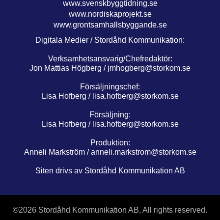
www.svenskbyggtidning.se
www.nordiskaprojekt.se
www.grontsamhallsbyggande.se
Digitala Medier / Stordåhd Kommunikation:
Verksamhetsansvarig/Chefredaktör:
Jon Mattias Högberg /
jmhogberg@storkom.se
Försäljningschef:
Lisa Hofberg /
lisa.hofberg@storkom.se
Försäljning:
Lisa Hofberg /
lisa.hofberg@storkom.se
Produktion:
Anneli Markström /
anneli.markstrom@storkom.se
Siten drivs av Stordåhd Kommunikation AB
©
2026 Stordåhd Kommunikation AB, All rights reserved.