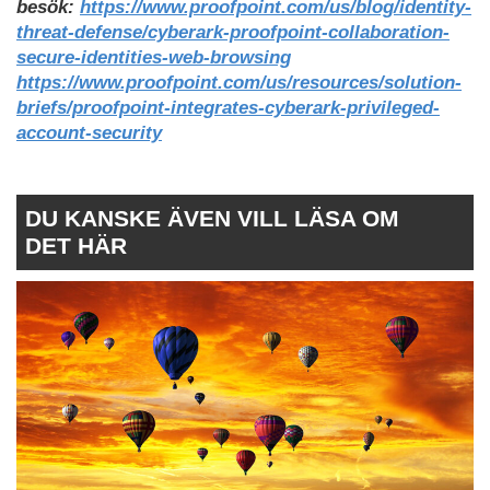
besök:
https://www.proofpoint.com/us/blog/identity-
threat-defense/cyberark-proofpoint-collaboration-
secure-identities-web-browsing
https://www.proofpoint.com/us/resources/solution-
briefs/proofpoint-integrates-cyberark-privileged-
account-security
DU KANSKE ÄVEN VILL LÄSA OM
DET HÄR