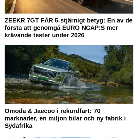
ZEEKR 7GT FÅR 5-stjärnigt betyg: En av de
första att genomgå EURO NCAP:S mer
krävande tester under 2026
Omoda & Jaecoo i rekordfart: 70
marknader, en miljon bilar och ny fabrik i
Sydafrika