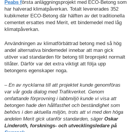
Peabs f
örsta anläggningsprojekt med ECO-Betong som
har halverad klimatpåverkan. Totalt levererades 352
kubikmeter ECO-Betong där hälften av det traditionella
cementet ersattes med Merit, ett bindemedel med låg
klimatpåverkan.
Användningen av klimatförbättrad betong med så hög
andel alternativa bindemedel innebar att man gick
utöver vad standarden för betong till broprojekt normalt
tillåter. Därför var det extra viktigt att följa upp
betongens egenskaper noga.
– En av nycklarna till att projektet kunde genomföras
var vår goda dialog med Trafikverket. Genom
omfattande förprovning i labbmiljö kunde vi visa att
betongen hade den hållfasthet och beständighet som
behövs i den aktuella miljön, trots att vi med den höga
andelen Merit gick utanför standarden, säger
Oskar
Linderoth, forsknings- och utvecklingsledare på