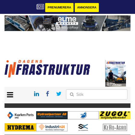
PRENUMERERA
ANNONSERA
START
KONTAKT
VÅRA ANDRA MAGASIN
PRENUMERERA
ANNONSERA