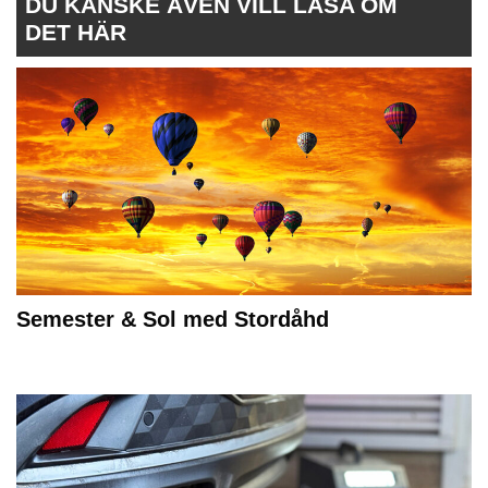
DU KANSKE ÄVEN VILL LÄSA OM
DET HÄR
Semester & Sol med Stordåhd