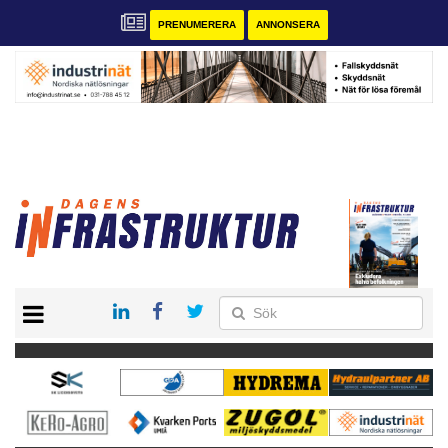
PRENUMERERA
ANNONSERA
START
KONTAKT
VÅRA ANDRA MAGASIN
PRENUMERERA
ANNONSERA