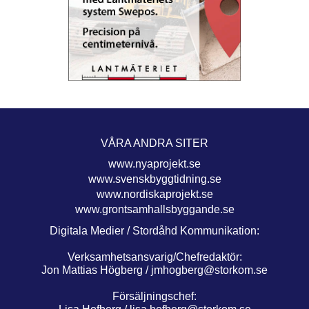
VÅRA ANDRA SITER
www.nyaprojekt.se
www.svenskbyggtidning.se
www.nordiskaprojekt.se
www.grontsamhallsbyggande.se
Digitala Medier / Stordåhd Kommunikation:
Verksamhetsansvarig/Chefredaktör:
Jon Mattias Högberg /
jmhogberg@storkom.se
Försäljningschef: