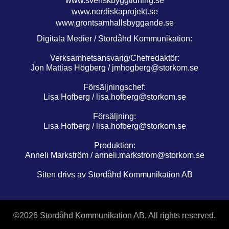
www.svenskbyggtidning.se
www.nordiskaprojekt.se
www.grontsamhallsbyggande.se
Digitala Medier / Stordåhd Kommunikation:
Verksamhetsansvarig/Chefredaktör:
Jon Mattias Högberg /
jmhogberg@storkom.se
Försäljningschef:
Lisa Hofberg /
lisa.hofberg@storkom.se
Försäljning:
Lisa Hofberg /
lisa.hofberg@storkom.se
Produktion:
Anneli Markström /
anneli.markstrom@storkom.se
Siten drivs av Stordåhd Kommunikation AB
©
2026 Stordåhd Kommunikation AB, All rights reserved.