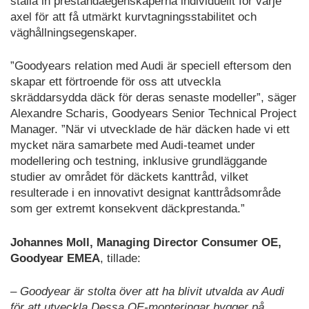
ställa in prestandaegenskaperna individuellt för varje
axel för att få utmärkt kurvtagningsstabilitet och
väghållningsegenskaper.
”Goodyears relation med Audi är speciell eftersom den
skapar ett förtroende för oss att utveckla
skräddarsydda däck för deras senaste modeller”, säger
Alexandre Scharis, Goodyears Senior Technical Project
Manager. ”När vi utvecklade de här däcken hade vi ett
mycket nära samarbete med Audi-teamet under
modellering och testning, inklusive grundläggande
studier av området för däckets kanttråd, vilket
resulterade i en innovativt designat kanttrådsområde
som ger extremt konsekvent däckprestanda.”
Johannes Moll, Managing Director Consumer OE,
Goodyear EMEA
, tillade:
– Goodyear är stolta över att ha blivit utvalda av Audi
för att utveckla Dessa OE-monteringar bygger på