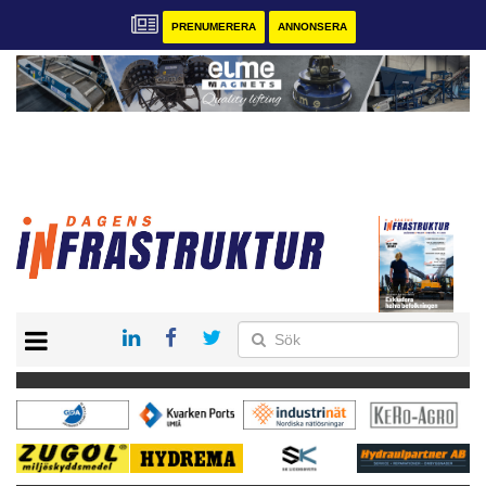
PRENUMERERA
ANNONSERA
START
KONTAKT
VÅRA ANDRA MAGASIN
PRENUMERERA
ANNONSERA