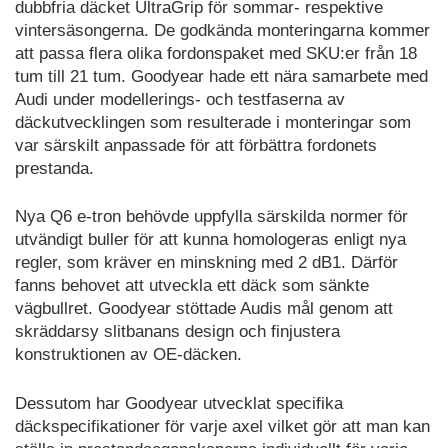
dubbfria däcket UltraGrip för sommar- respektive
vintersäsongerna. De godkända monteringarna kommer
att passa flera olika fordonspaket med SKU:er från 18
tum till 21 tum. Goodyear hade ett nära samarbete med
Audi under modellerings- och testfaserna av
däckutvecklingen som resulterade i monteringar som
var särskilt anpassade för att förbättra fordonets
prestanda.
Nya Q6 e-tron behövde uppfylla särskilda normer för
utvändigt buller för att kunna homologeras enligt nya
regler, som kräver en minskning med 2 dB1. Därför
fanns behovet att utveckla ett däck som sänkte
vägbullret. Goodyear stöttade Audis mål genom att
skräddarsy slitbanans design och finjustera
konstruktionen av OE-däcken.
Dessutom har Goodyear utvecklat specifika
däckspecifikationer för varje axel vilket gör att man kan