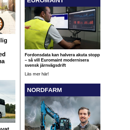
EUROMAINT
lig
ed
Fordonsdata kan halvera akuta stopp
– så vill Euromaint modernisera
na
svensk järnvägsdrift
Läs mer här!
NORDFARM
nyat