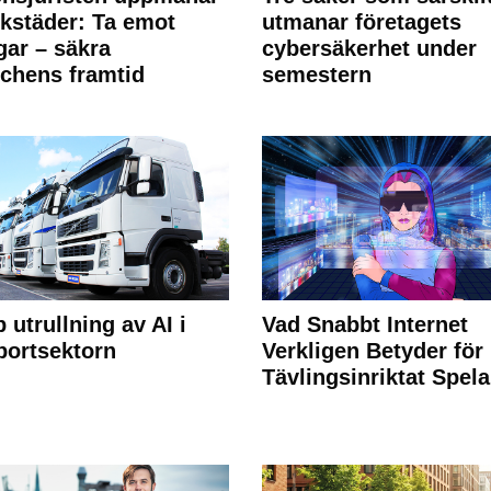
rkstäder: Ta emot
utmanar företagets
ngar – säkra
cybersäkerhet under
chens framtid
semestern
 utrullning av AI i
Vad Snabbt Internet
portsektorn
Verkligen Betyder för
Tävlingsinriktat Spel