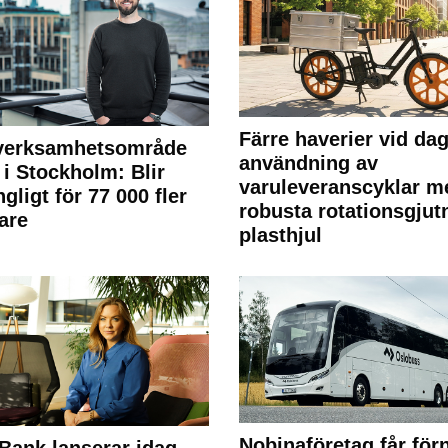
Färre haverier vid dag
 verksamhetsområde
användning av
 i Stockholm: Blir
varuleveranscyklar m
ngligt för 77 000 fler
robusta rotationsgjut
are
plasthjul
Nobinaföretag får för