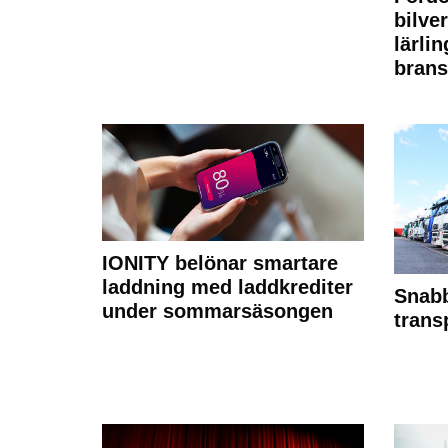
bilve
lärli
brans
IONITY belönar smartare
laddning med laddkrediter
Snabb
under sommarsäsongen
trans