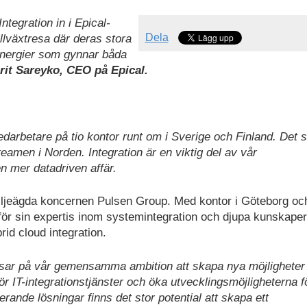
tegration in i Epical-
Dela
tillväxtresa där deras stora
nergier som gynnar båda
rit Sareyko, CEO på Epical.
darbetare på tio kontor runt om i Sverige och Finland. Det s
eamen i Norden. Integration är en viktig del av vår
n mer datadriven affär.
miljeägda koncernen Pulsen Group. Med kontor i Göteborg oc
 för sin expertis inom systemintegration och djupa kunskape
id cloud integration.
 visar på vår gemensamma ambition att skapa nya möjligheter 
r IT-integrationstjänster och öka utvecklingsmöjligheterna f
ande lösningar finns det stor potential att skapa ett