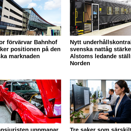
or förvärvar Bahnhof
Nytt underhållskontra
rker positionen på den
svenska nattåg stärke
ska marknaden
Alstoms ledande ställ
Norden
nsjuristen uppmanar
Tre saker som särskil