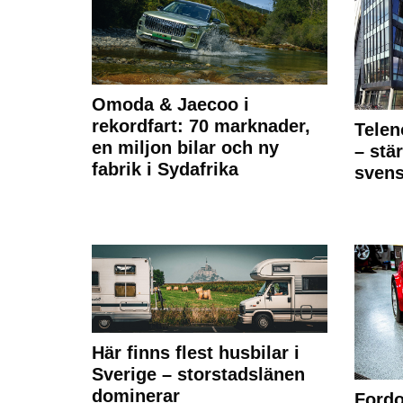
Omoda & Jaecoo i
rekordfart: 70 marknader,
Telen
en miljon bilar och ny
– stä
fabrik i Sydafrika
sven
Här finns flest husbilar i
Sverige – storstadslänen
dominerar
Fordo