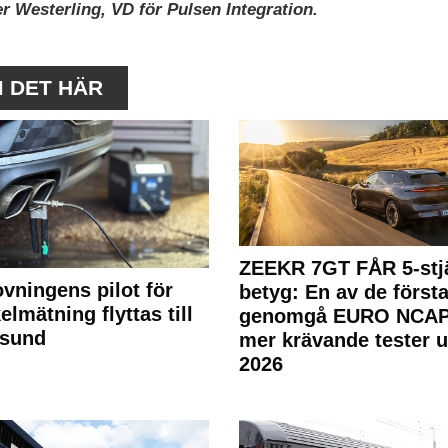
r Westerling, VD för Pulsen Integration.
M DET HÄR
ZEEKR 7GT FÅR 5-stjä
ovningens pilot för
betyg: En av de första
elmätning flyttas till
genomgå EURO NCAP
rsund
mer krävande tester 
2026