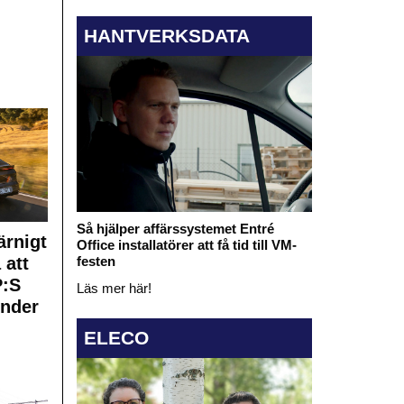
HANTVERKSDATA
Så hjälper affärssystemet Entré
rnigt
Office installatörer att få tid till VM-
 att
festen
:S
Läs mer här!
under
ELECO