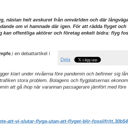
yg, nästan helt avskuret från omvärlden och där långväg
ödande om vi hamnade där igen. För att rädda flyget och
an offentliga aktörer och företag enkelt bidra: flyg foss
ämpfe
i en debattartikel i
Dela
gger klart under nivåerna före pandemin och befinner sig lån
strafiken stora problem. Bolagens och flygplatsernas ekonom
nomin att gå ihop när varannan passagerare jämfört med före
-att-vi-slutar-flyga-utan-att-flyget-blir-fossilfritt.30b5