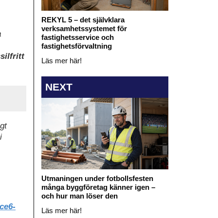
REKYL 5 – det självklara
verksamhetssystemet för
a
fastighetsservice och
fastighetsförvaltning
ilfritt
Läs mer här!
NEXT
gt
i
Utmaningen under fotbollsfesten
många byggföretag känner igen –
och hur man löser den
4ce6-
Läs mer här!