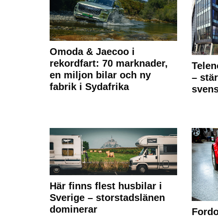
Omoda & Jaecoo i
rekordfart: 70 marknader,
Telen
en miljon bilar och ny
– stä
fabrik i Sydafrika
sven
Här finns flest husbilar i
Sverige – storstadslänen
dominerar
Fordo