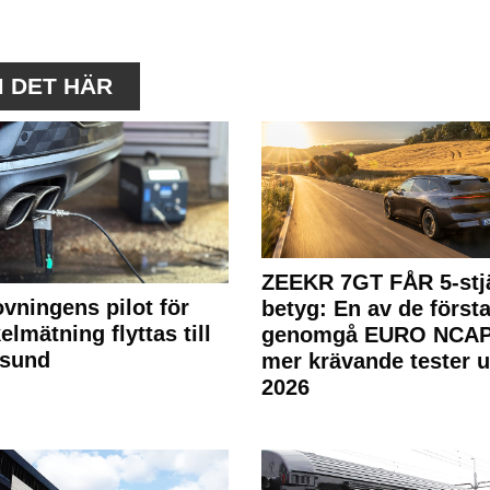
M DET HÄR
ZEEKR 7GT FÅR 5-stjä
ovningens pilot för
betyg: En av de första
elmätning flyttas till
genomgå EURO NCAP
rsund
mer krävande tester 
2026