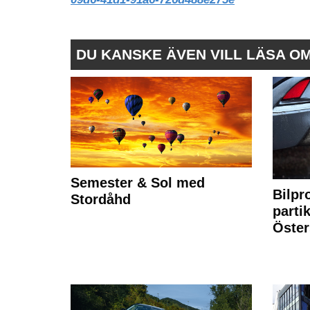
DU KANSKE ÄVEN VILL LÄSA O
Semester & Sol med
Bilpr
Stordåhd
partik
Öste