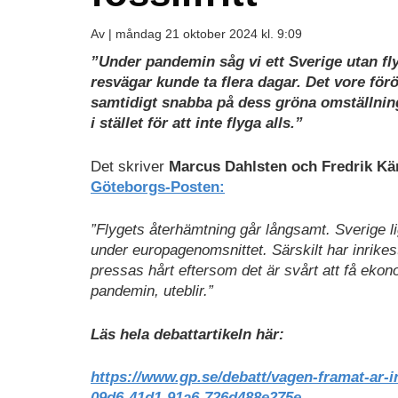
Av |
måndag 21 oktober 2024 kl. 9:09
”Under pandemin såg vi ett Sverige utan fl
resvägar kunde ta flera dagar. Det vore för
samtidigt snabba på dess gröna omställning k
i stället för att inte flyga alls.”
Det skriver
Marcus Dahlsten och Fredrik K
Göteborgs-Posten:
”Flygets återhämtning går långsamt. Sverige li
under europagenomsnittet. Särskilt har inrike
pressas hårt eftersom det är svårt att få eko
pandemin, uteblir.”
Läs hela debattartikeln här:
https://www.gp.se/debatt/vagen-framat-ar-inte
09d6-41d1-91a6-726d488e275e