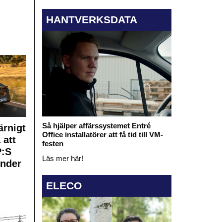
HANTVERKSDATA
Så hjälper affärssystemet Entré
rnigt
Office installatörer att få tid till VM-
 att
festen
:S
Läs mer här!
under
ELECO