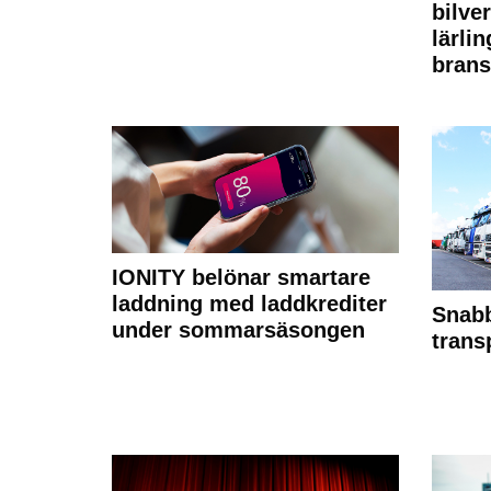
bilve
lärli
brans
IONITY belönar smartare
laddning med laddkrediter
Snabb
under sommarsäsongen
trans