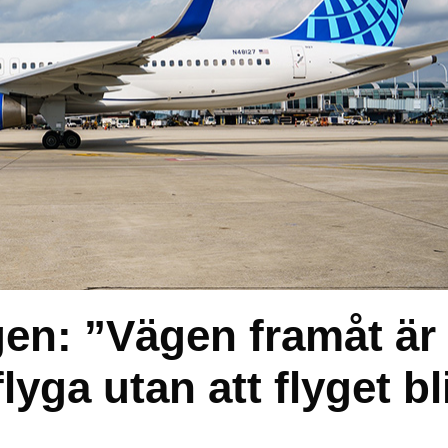
gen: ”Vägen framåt är
flyga utan att flyget bl