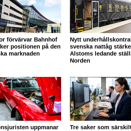
or förvärvar Bahnhof
Nytt underhållskontra
rker positionen på den
svenska nattåg stärke
ska marknaden
Alstoms ledande ställ
Norden
nsjuristen uppmanar
Tre saker som särskil