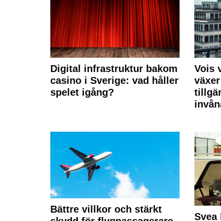
Digital infrastruktur bakom
Vois
casino i Sverige: vad håller
växer
spelet igång?
tillgä
invån
Bättre villkor och stärkt
Svea 
skydd för flygpassagerare