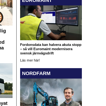
EUROMAINT
lig
ed
Fordonsdata kan halvera akuta stopp
na
– så vill Euromaint modernisera
svensk järnvägsdrift
Läs mer här!
NORDFARM
nyat