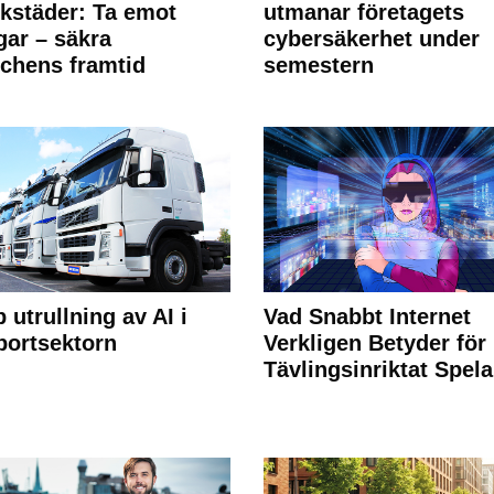
rkstäder: Ta emot
utmanar företagets
ngar – säkra
cybersäkerhet under
chens framtid
semestern
 utrullning av AI i
Vad Snabbt Internet
portsektorn
Verkligen Betyder för
Tävlingsinriktat Spel