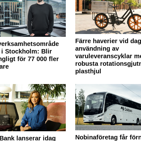
Färre haverier vid dag
 verksamhetsområde
användning av
 i Stockholm: Blir
varuleveranscyklar m
ngligt för 77 000 fler
robusta rotationsgjut
are
plasthjul
Nobinaföretag får för
Bank lanserar idag