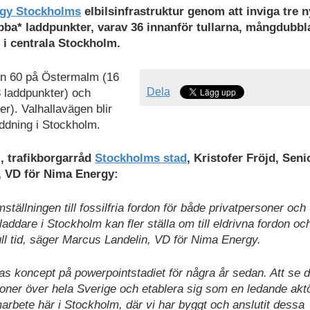
gy Stockholms
elbilsinfrastruktur genom att inviga tre 
abba* laddpunkter, varav 36 innanför tullarna, mångdubbl
 i centrala Stockholm.
en 60 på Östermalm (16
Dela
 laddpunkter) och
r). Valhallavägen blir
addning i Stockholm.
, trafikborgarråd
Stockholms stad
, Kristofer Fröjd, Seni
 VD för Nima Energy:
mställningen till fossilfria fordon för både privatpersoner och
ddare i Stockholm kan fler ställa om till eldrivna fordon oc
ull tid, säger Marcus Landelin, VD för Nima Energy.
s koncept på powerpointstadiet för några år sedan. Att se 
oner över hela Sverige och etablera sig som en ledande aktö
arbete här i Stockholm, där vi har byggt och anslutit dessa