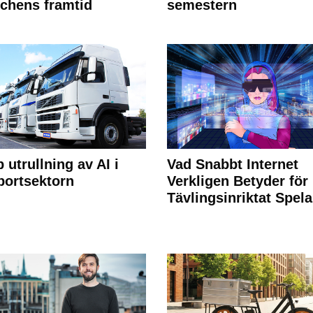
chens framtid
semestern
 utrullning av AI i
Vad Snabbt Internet
portsektorn
Verkligen Betyder för
Tävlingsinriktat Spel