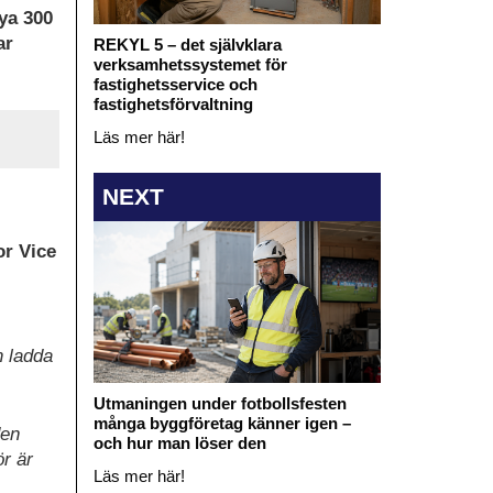
nya 300
ar
REKYL 5 – det självklara
verksamhetssystemet för
fastighetsservice och
fastighetsförvaltning
Läs mer här!
NEXT
or Vice
h ladda
Utmaningen under fotbollsfesten
många byggföretag känner igen –
den
och hur man löser den
r är
Läs mer här!