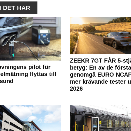
M DET HÄR
ZEEKR 7GT FÅR 5-stjä
ovningens pilot för
betyg: En av de första
elmätning flyttas till
genomgå EURO NCAP
rsund
mer krävande tester 
2026