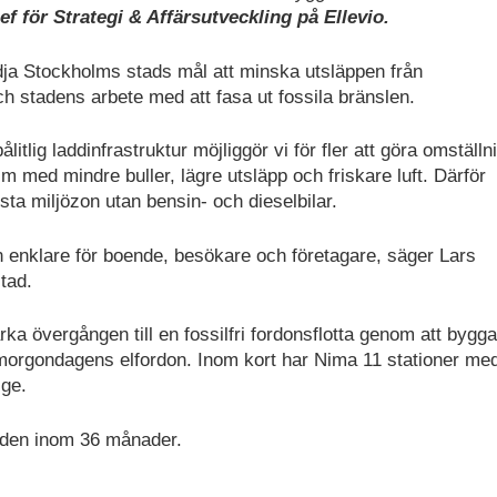
ef för Strategi & Affärsutveckling på Ellevio.
tödja Stockholms stads mål att minska utsläppen från
ch stadens arbete med att fasa ut fossila bränslen.
itlig laddinfrastruktur möjliggör vi för fler att göra omställ
holm med mindre buller, lägre utsläpp och friskare luft. Därför
rsta miljözon utan bensin- och dieselbilar.
en enklare för boende, besökare och företagare, säger Lars
tad.
ka övergången till en fossilfri fordonsflotta genom att bygga
 morgondagens elfordon. Inom kort har Nima 11 stationer med 
ige.
orden inom 36 månader.