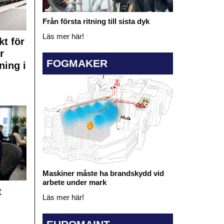
Från första ritning till sista dyk
Läs mer här!
kt för
r
FOGMAKER
ning i
Maskiner måste ha brandskydd vid
arbete under mark
t
Läs mer här!