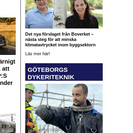
Det nya förslaget från Boverket –
nästa steg för att minska
klimatavtrycket inom byggsektorn
Läs mer här!
rnigt
 att
GÖTEBORGS
:S
DYKERITEKNIK
under