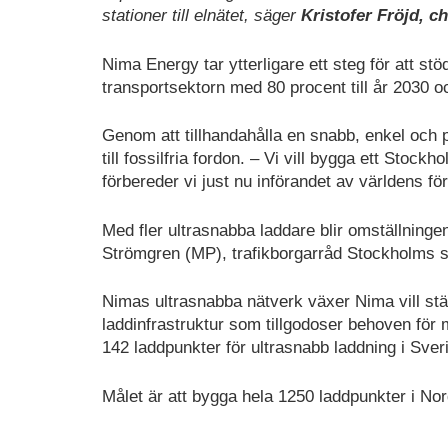
stationer till elnätet, säger
Kristofer Fröjd, ch
Nima Energy tar ytterligare ett steg för att s
transportsektorn med 80 procent till år 2030 o
Genom att tillhandahålla en snabb, enkel och pål
till fossilfria fordon. – Vi vill bygga ett Stock
förbereder vi just nu införandet av världens fö
Med fler ultrasnabba laddare blir omställning
Strömgren (MP), trafikborgarråd Stockholms s
Nimas ultrasnabba nätverk växer Nima vill stär
laddinfrastruktur som tillgodoser behoven för
142 laddpunkter för ultrasnabb laddning i Sver
Målet är att bygga hela 1250 laddpunkter i N