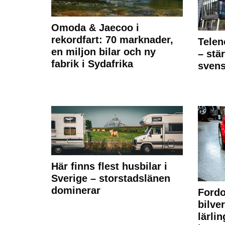
Omoda & Jaecoo i
rekordfart: 70 marknader,
Telen
en miljon bilar och ny
– stä
fabrik i Sydafrika
sven
Här finns flest husbilar i
Sverige – storstadslänen
dominerar
Fordo
bilve
lärli