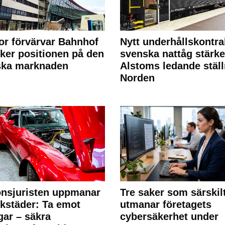
or förvärvar Bahnhof
Nytt underhållskontra
rker positionen på den
svenska nattåg stärke
ska marknaden
Alstoms ledande ställ
Norden
nsjuristen uppmanar
Tre saker som särskil
rkstäder: Ta emot
utmanar företagets
ngar – säkra
cybersäkerhet under