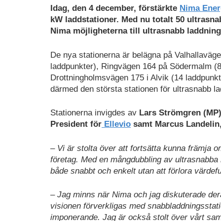
Idag, den 4 december, förstärkte
Nima Ener
kW laddstationer. Med nu totalt 50 ultrasn
Nima möjligheterna till ultrasnabb laddning
De nya stationerna är belägna på Valhallaväg
laddpunkter), Ringvägen 164 på Södermalm (8
Drottningholmsvägen 175 i Alvik (14 laddpunkte
därmed den största stationen för ultrasnabb l
Stationerna invigdes av
Lars Strömgren (MP)
President för
Ellevio
samt Marcus Landelin,
– Vi är stolta över att fortsätta kunna främja o
företag. Med en mångdubbling av ultrasnabba la
både snabbt och enkelt utan att förlora värdef
– Jag minns när Nima och jag diskuterade dera
visionen förverkligas med snabbladdningsstati
imponerande. Jag är också stolt över vårt sam