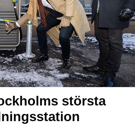
tockholms största
dningsstation