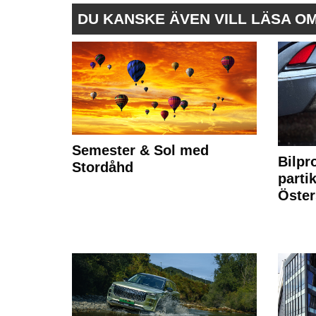
DU KANSKE ÄVEN VILL LÄSA O
Semester & Sol med
Bilpr
Stordåhd
partik
Öste