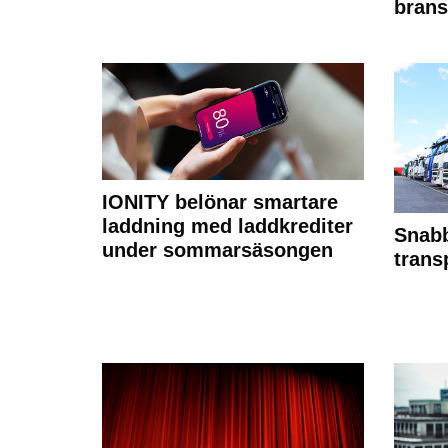
brans
IONITY belönar smartare
laddning med laddkrediter
Snabb
under sommarsäsongen
trans