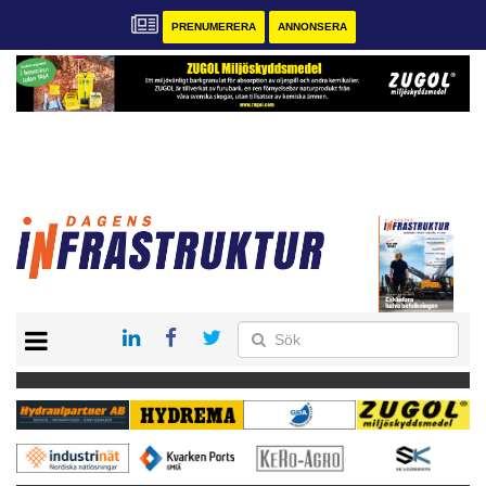
PRENUMERERA
ANNONSERA
START
KONTAKT
VÅRA ANDRA MAGASIN
PRENUMERERA
ANNONSERA