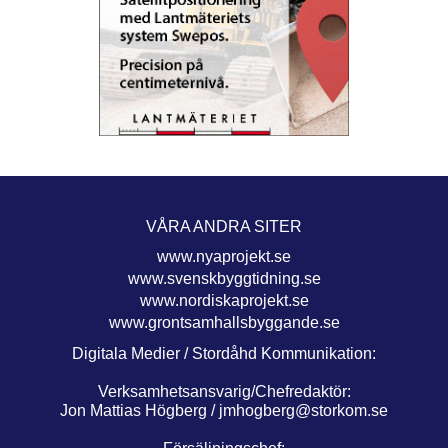
VÅRA ANDRA SITER
www.nyaprojekt.se
www.svenskbyggtidning.se
www.nordiskaprojekt.se
www.grontsamhallsbyggande.se
Digitala Medier / Stordåhd Kommunikation:
Verksamhetsansvarig/Chefredaktör:
Jon Mattias Högberg /
jmhogberg@storkom.se