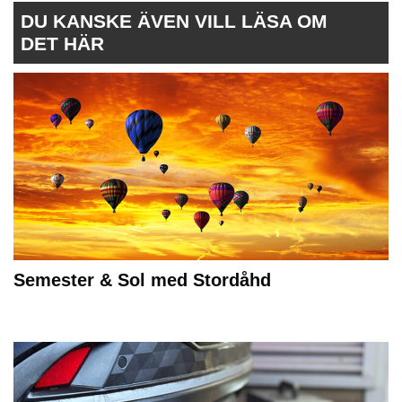
DU KANSKE ÄVEN VILL LÄSA OM
DET HÄR
Semester & Sol med Stordåhd