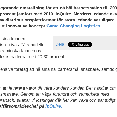
vgörande omställning för att nå hållbarhetsmålen till 203
 procent jämfört med 2010. InQuire, Nordens ledande akt
av distributionsplattformar för stora ledande varuägare, 
itt innovativa koncept
Game Changing Logistics
.
ra sina kunders
Dela
sruptiva affärsmodeller
kats minska kundernas
tikkostnaderna med 20-30 procent.
tensiva företag att nå sina hållbarhetsmål snabbare, samtidi
tt leverera varor till våra kunders kunder. Det handlar om 
ta smartare. Genom att våga förändra och samarbeta med
bransch, skapar vi lösningar där fler kan växa och samtidig
 affärsområdeschef på
InQuire.