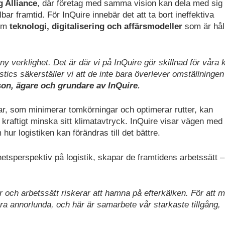
 Alliance
, där företag med samma vision kan dela med sig
bar framtid. För InQuire innebär det att ta bort ineffektiva
nom
teknologi, digitalisering och affärsmodeller
som är hål
y verklighet. Det är där vi på InQuire gör skillnad för våra 
s säkerställer vi att de inte bara överlever omställningen
on, ägare och grundare av InQuire.
, som minimerar tomkörningar och optimerar rutter, kan
kraftigt minska sitt klimatavtryck. InQuire visar vägen med
ur logistiken kan förändras till det bättre.
sperspektiv på logistik, skapar de framtidens arbetssätt –
 och arbetssätt riskerar att hamna på efterkälken. För att 
a annorlunda, och här är samarbete vår starkaste tillgång,