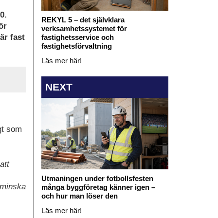
0.
REKYL 5 – det självklara
ör
verksamhetssystemet för
är fast
fastighetsservice och
fastighetsförvaltning
Läs mer här!
NEXT
gt som
att
Utmaningen under fotbollsfesten
t minska
många byggföretag känner igen –
och hur man löser den
Läs mer här!