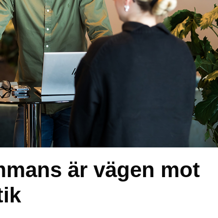
mmans är vägen mot
tik