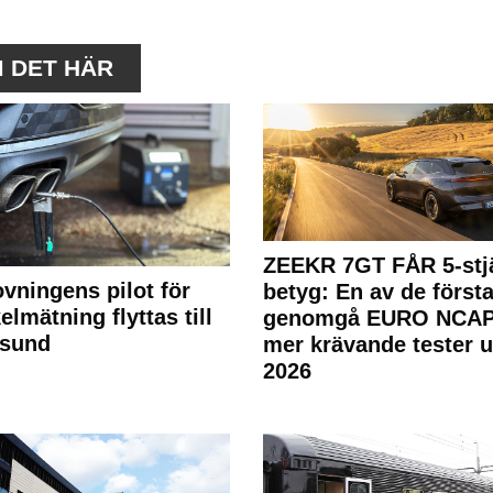
M DET HÄR
ZEEKR 7GT FÅR 5-stjä
ovningens pilot för
betyg: En av de första
elmätning flyttas till
genomgå EURO NCAP
rsund
mer krävande tester 
2026