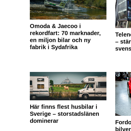
Omoda & Jaecoo i
rekordfart: 70 marknader,
Telen
en miljon bilar och ny
– stä
fabrik i Sydafrika
sven
Här finns flest husbilar i
Sverige – storstadslänen
dominerar
Fordo
bilve