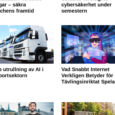
ngar – säkra
cybersäkerhet under
chens framtid
semestern
 utrullning av AI i
Vad Snabbt Internet
portsektorn
Verkligen Betyder för
Tävlingsinriktat Spel