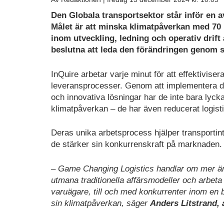
Ladda
Den Globala transportsektor står inför en a
ned
Målet är att minska klimatpåverkan med 70
som
inom utveckling, ledning och operativ drift 
PDF
beslutna att leda den förändringen genom s
InQuire arbetar varje minut för att effektivise
leveransprocesser. Genom att implementera di
och innovativa lösningar har de inte bara lyc
klimatpåverkan – de har även reducerat logis
Deras unika arbetsprocess hjälper transportin
de stärker sin konkurrenskraft på marknaden.
– Game Changing Logistics handlar om mer än a
utmana traditionella affärsmodeller och arbe
varuägare, till och med konkurrenter inom en 
sin klimatpåverkan, säger
Anders Litstrand,