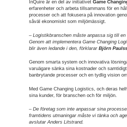
InQuire är en del av initiativet
Game Changing
erfarenheter och arbeta tillsammans för en håll
processer och att fokusera på innovation ge
såväl ekonomiskt som miljömässigt.
– Logistikbranschen måste anpassa sig till en n
Genom att implementera Game Changing Logistic
blir även ledande i den, förklarar
Björn Paulss
Genom smarta system och innovativa lösningar
varuägare sänka sina kostnader och samtidigt 
banbrytande processer och en tydlig vision om h
Med Game Changing Logistics, och deras helhet
sina kunder, för branschen och för miljön.
– De företag som inte anpassar sina processer
framtidens utmaningar måste vi tänka och ager
avslutar Anders Litstrand.