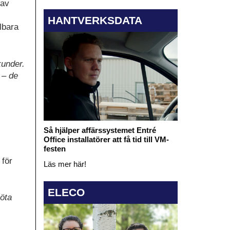
 av
HANTVERKSDATA
lbara
kunder.
 – de
Så hjälper affärssystemet Entré
Office installatörer att få tid till VM-
festen
 för
Läs mer här!
ELECO
möta