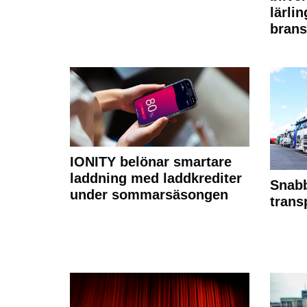
lärli
brans
IONITY belönar smartare
laddning med laddkrediter
Snabb
under sommarsäsongen
trans