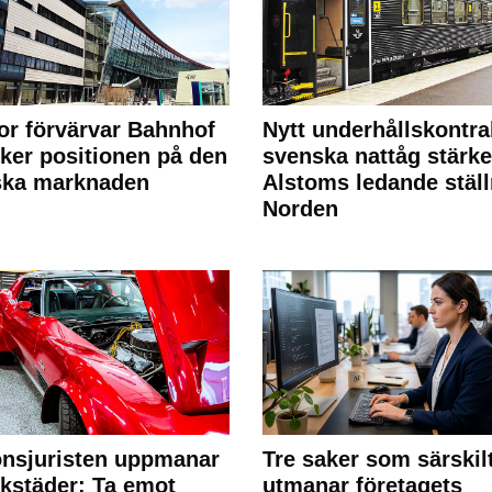
or förvärvar Bahnhof
Nytt underhållskontra
rker positionen på den
svenska nattåg stärke
ska marknaden
Alstoms ledande ställ
Norden
nsjuristen uppmanar
Tre saker som särskil
rkstäder: Ta emot
utmanar företagets