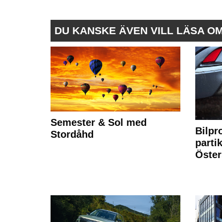
DU KANSKE ÄVEN VILL LÄSA O
Semester & Sol med
Bilpr
Stordåhd
partik
Öste