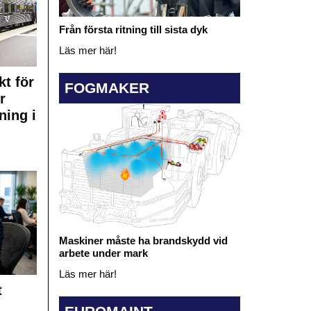
Från första ritning till sista dyk
Läs mer här!
kt för
FOGMAKER
r
ning i
Maskiner måste ha brandskydd vid
arbete under mark
Läs mer här!
t