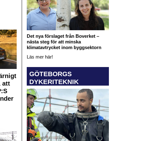
Det nya förslaget från Boverket –
nästa steg för att minska
klimatavtrycket inom byggsektorn
Läs mer här!
GÖTEBORGS
rnigt
DYKERITEKNIK
 att
:S
under