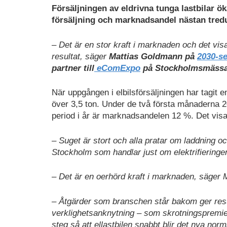
Ladda
Försäljningen av eldrivna tunga lastbilar ök
ned
försäljning och marknadsandel nästan tred
som
PDF
– Det är en stor kraft i marknaden och det visa
resultat, säger
Mattias Goldmann på
2030-se
partner till
eComExpo
på Stockholmsmässan 
När uppgången i elbilsförsäljningen har tagit en
över 3,5 ton. Under de två första månaderna 
period i år är marknadsandelen 12 %. Det vis
– Suget är stort och alla pratar om laddning oc
Stockholm som handlar just om elektrifieringe
– Det är en oerhörd kraft i marknaden, säger
– Åtgärder som branschen står bakom ger resu
verklighetsanknytning – som skrotningspremie
steg så att ellastbilen snabbt blir det nya norm