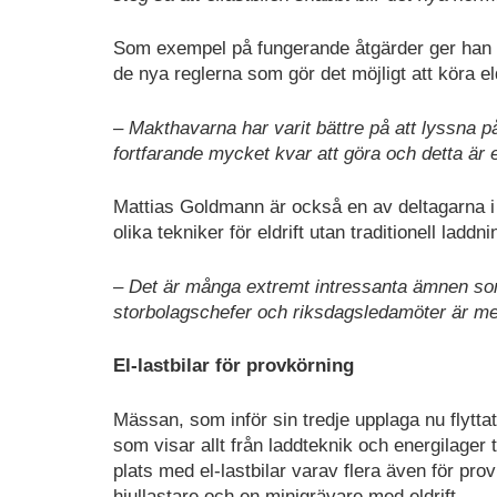
Som exempel på fungerande åtgärder ger han b
de nya reglerna som gör det möjligt att köra eld
– Makthavarna har varit bättre på att lyssna 
fortfarande mycket kvar att göra och detta är e
Mattias Goldmann är också en av deltagarna 
olika tekniker för eldrift utan traditionell laddni
– Det är många extremt intressanta ämnen som 
storbolagschefer och riksdagsledamöter är me
El-lastbilar för provkörning
Mässan, som inför sin tredje upplaga nu flyttat
som visar allt från laddteknik och energilager
plats med el-lastbilar varav flera även för pr
hjullastare och en minigrävare med eldrift.