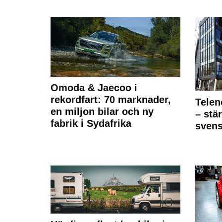
Omoda & Jaecoo i
rekordfart: 70 marknader,
Telen
en miljon bilar och ny
– stä
fabrik i Sydafrika
sven