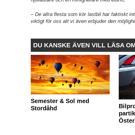
– De allra flesta som kör lastbil har faktiskt i
viktigt för oss att vi även erbjuder den möjligh
DU KANSKE ÄVEN VILL LÄSA O
Semester & Sol med
Bilpr
Stordåhd
partik
Öste