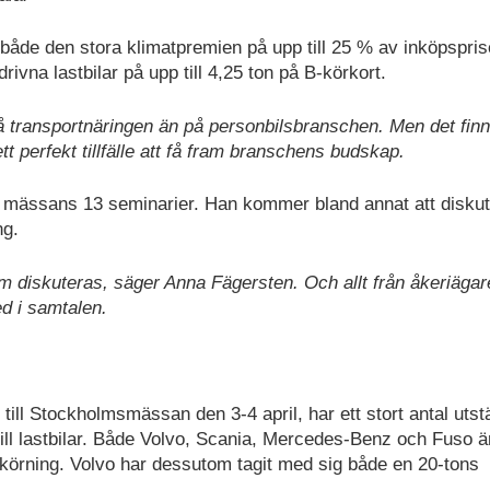
åde den stora klimatpremien på upp till 25 % av inköpspris
rivna lastbilar på upp till 4,25 ton på B-körkort.
på transportnäringen än på personbilsbranschen. Men det fin
tt perfekt tillfälle att få fram branschens budskap.
i mässans 13 seminarier. Han kommer bland annat att disku
ng.
diskuteras, säger Anna Fägersten. Och allt från åkeriägare 
d i samtalen.
 till Stockholmsmässan den 3-4 april, har ett stort antal utstä
 till lastbilar. Både Volvo, Scania, Mercedes-Benz och Fuso ä
ovkörning. Volvo har dessutom tagit med sig både en 20-tons