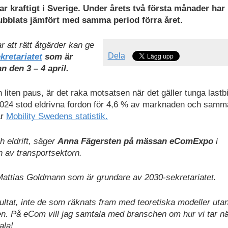
ar kraftigt i Sverige. Under årets två första månader har
ubblats jämfört med samma period förra året.
r att rätt åtgärder kan ge
Dela
kretariatet
som är
den 3 – 4 april.
 liten paus, är det raka motsatsen när det gäller tunga lastbi
2024 stod eldrivna fordon för 4,6 % av marknaden och samm
ar
Mobility Swedens statistik.
h eldrift, säger
Anna Fägersten på mässan eComExpo
i
n av transportsektorn.
 Mattias Goldmann som är grundare av 2030-sekretariatet.
ltat, inte de som räknats fram med teoretiska modeller uta
n. På eCom vill jag samtala med branschen om hur vi tar n
ala!