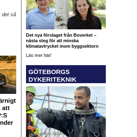
r det så
Det nya förslaget från Boverket –
nästa steg för att minska
klimatavtrycket inom byggsektorn
Läs mer här!
GÖTEBORGS
DYKERITEKNIK
rnigt
 att
:S
under