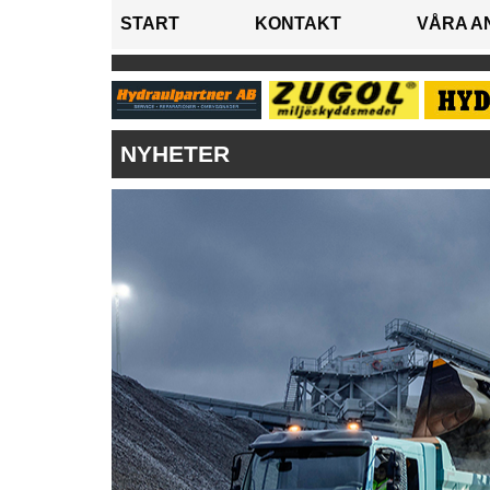
START
KONTAKT
VÅRA A
NYHETER