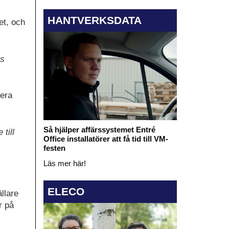
HANTVERKSDATA
et, och
ns
tera
Så hjälper affärssystemet Entré
till
Office installatörer att få tid till VM-
festen
Läs mer här!
ELECO
llare
r på