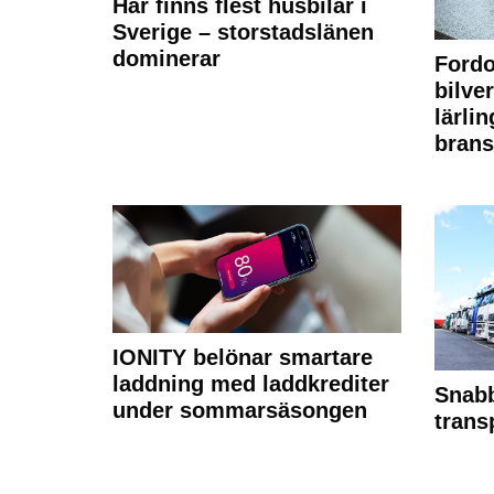
Här finns flest husbilar i
Sverige – storstadslänen
dominerar
Fordo
bilve
lärli
brans
IONITY belönar smartare
laddning med laddkrediter
Snabb
under sommarsäsongen
trans