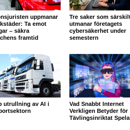
nsjuristen uppmanar
Tre saker som särskil
rkstäder: Ta emot
utmanar företagets
ngar – säkra
cybersäkerhet under
chens framtid
semestern
 utrullning av AI i
Vad Snabbt Internet
portsektorn
Verkligen Betyder för
Tävlingsinriktat Spel