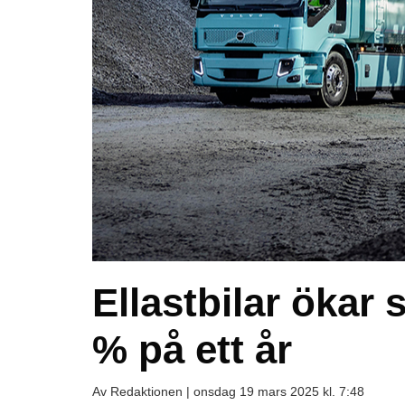
Ellastbilar ökar 
% på ett år
Av Redaktionen |
onsdag 19 mars 2025 kl. 7:48