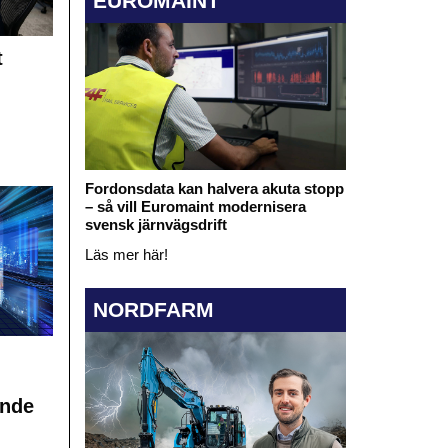
EUROMAINT
t
Fordonsdata kan halvera akuta stopp
– så vill Euromaint modernisera
svensk järnvägsdrift
Läs mer här!
NORDFARM
ande