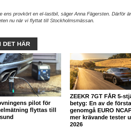
nte ens provkört en el-lastbil, säger Anna Fägersten. Därför ä
eten nu när vi flyttat till Stockholmsmässan.
M DET HÄR
ZEEKR 7GT FÅR 5-stjä
ovningens pilot för
betyg: En av de första
elmätning flyttas till
genomgå EURO NCAP
rsund
mer krävande tester 
2026