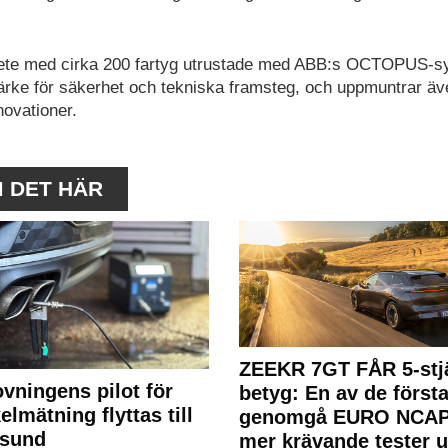
ete med cirka 200 fartyg utrustade med ABB:s OCTOPUS-s
tmärke för säkerhet och tekniska framsteg, och uppmuntrar äv
novationer.
M DET HÄR
ZEEKR 7GT FÅR 5-stjä
ovningens pilot för
betyg: En av de första
elmätning flyttas till
genomgå EURO NCAP
rsund
mer krävande tester 