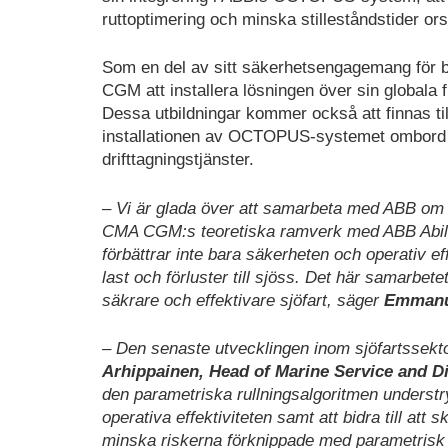
ruttoptimering och minska stilleståndstider 
Som en del av sitt säkerhetsengagemang för
CGM att installera lösningen över sin globala f
Dessa utbildningar kommer också att finnas til
installationen av OCTOPUS-systemet ombord s
drifttagningstjänster.
– Vi är glada över att samarbeta med ABB om d
CMA CGM:s teoretiska ramverk med ABB Abi
förbättrar inte bara säkerheten och operativ eff
last och förluster till sjöss. Det här samarbete
säkrare och effektivare sjöfart, säger
Emmanue
– Den senaste utvecklingen inom sjöfartssekto
Arhippainen, Head of Marine Service and Di
den parametriska rullningsalgoritmen understr
operativa effektiviteten samt att bidra till att 
minska riskerna förknippade med parametrisk ru