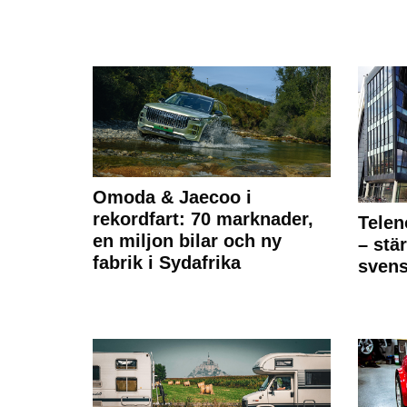
Omoda & Jaecoo i
rekordfart: 70 marknader,
Telen
en miljon bilar och ny
– stä
fabrik i Sydafrika
sven