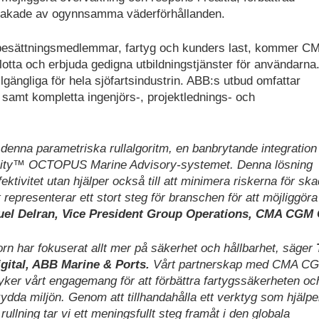
orsakade av ogynnsamma väderförhållanden.
 besättningsmedlemmar, fartyg och kunders last, kommer C
lotta och erbjuda gedigna utbildningstjänster för användarna
lgängliga för hela sjöfartsindustrin. ABB:s utbud omfattar
amt kompletta ingenjörs-, projektlednings- och
enna parametriska rullalgoritm, en banbrytande integration
lity™ OCTOPUS Marine Advisory-systemet. Denna lösning
ektivitet utan hjälper också till att minimera riskerna för sk
t representerar ett stort steg för branschen för att möjliggöra
l Delran, Vice President Group Operations, CMA CGM 
rn har fokuserat allt mer på säkerhet och hållbarhet, säger
gital, ABB Marine & Ports.
Vårt partnerskap med CMA C
yker vårt engagemang för att förbättra fartygssäkerheten oc
skydda miljön. Genom att tillhandahålla ett verktyg som hjälper 
llning tar vi ett meningsfullt steg framåt i den globala