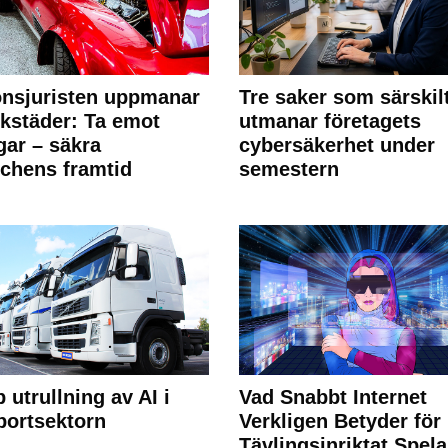
nsjuristen uppmanar
Tre saker som särskil
rkstäder: Ta emot
utmanar företagets
ngar – säkra
cybersäkerhet under
chens framtid
semestern
 utrullning av AI i
Vad Snabbt Internet
portsektorn
Verkligen Betyder för
Tävlingsinriktat Spel