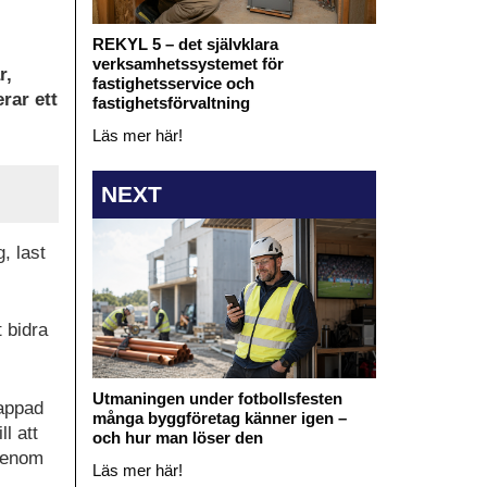
REKYL 5 – det självklara
verksamhetssystemet för
r,
fastighetsservice och
rar ett
fastighetsförvaltning
Läs mer här!
NEXT
, last
 bidra
.
Utmaningen under fotbollsfesten
tappad
många byggföretag känner igen –
l att
och hur man löser den
 genom
Läs mer här!