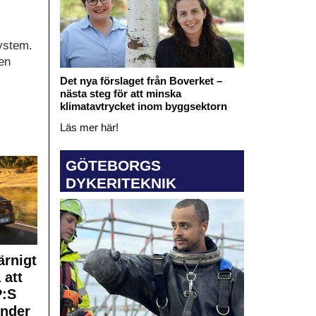
ystem.
en
Det nya förslaget från Boverket –
nästa steg för att minska
klimatavtrycket inom byggsektorn
Läs mer här!
GÖTEBORGS
DYKERITEKNIK
rnigt
 att
:S
under