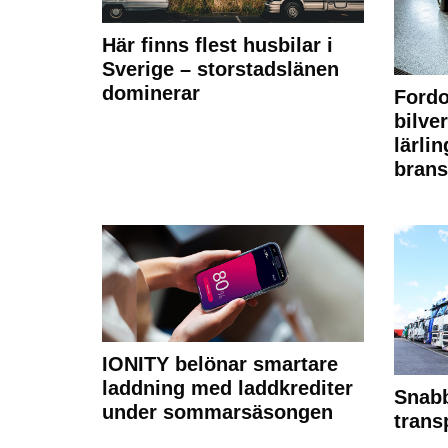
Här finns flest husbilar i
Sverige – storstadslänen
dominerar
Fordo
bilve
lärli
brans
IONITY belönar smartare
laddning med laddkrediter
Snabb
under sommarsäsongen
trans