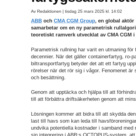
Av Redaktionen |
tisdag 25 mars 2025 kl. 14:02
ABB
och
CMA CGM Group
, en global aktör
samarbetar om en ny parametrisk rullalgorit
teoretiskt ramverk utvecklat av CMA CGM
Parametrisk rullning har varit en utmaning för
decennier. När det gäller containerfartyg, ro-p
biltransportfartyg betyder det att ett fartyg up
rörelser när det rör sig i vågor. Fenomenet är s
och besättning.
Genom att upptäcka och hjälpa till att förhind
till att förbättra driftsäkerheten genom att mins
Lösningen kommer att bidra till att skydda de
last till havs som kan leda till havsföroreningar
undvika potentiella kostnader i samband med
sin integrering i ABB:s OCTOPUS-system, att m