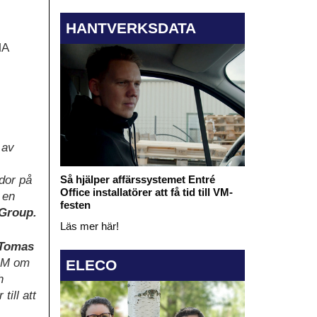
HANTVERKSDATA
MA
.
 av
ador på
Så hjälper affärssystemet Entré
Office installatörer att få tid till VM-
 en
festen
Group.
Läs mer här!
Tomas
GM om
ELECO
h
till att