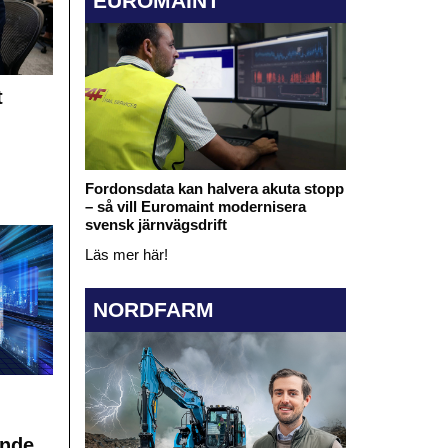
EUROMAINT
t
Fordonsdata kan halvera akuta stopp
– så vill Euromaint modernisera
svensk järnvägsdrift
Läs mer här!
NORDFARM
ande