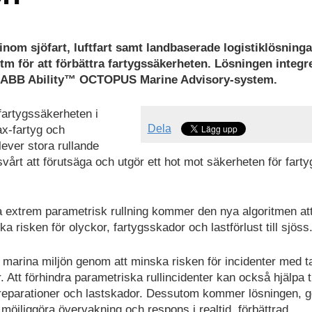
 inom sjöfart, luftfart samt landbaserade logistiklösninga
m för att förbättra fartygssäkerheten. Lösningen integre
 i ABB Ability™ OCTOPUS Marine Advisory-system.
 fartygssäkerheten i
Dela
ax-fartyg och
plever stora rullande
vårt att förutsäga och utgör ett hot mot säkerheten för fartyg
ra extrem parametrisk rullning kommer den nya algoritmen att
ka risken för olyckor, fartygsskador och lastförlust till sjöss
n marina miljön genom att minska risken för incidenter med 
. Att förhindra parametriska rullincidenter kan också hjälpa til
 reparationer och lastskador. Dessutom kommer lösningen,
öjliggöra övervakning och respons i realtid, förbättrad