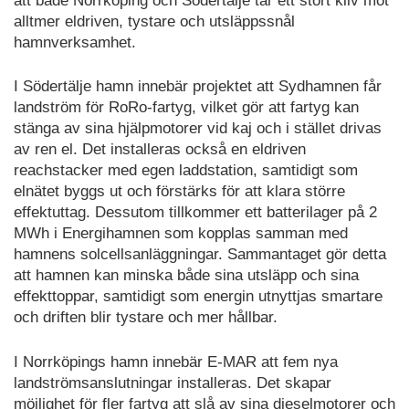
att både Norrköping och Södertälje tar ett stort kliv mot
alltmer eldriven, tystare och utsläppssnål
hamnverksamhet.
I Södertälje hamn innebär projektet att Sydhamnen får
landström för RoRo-fartyg, vilket gör att fartyg kan
stänga av sina hjälpmotorer vid kaj och i stället drivas
av ren el. Det installeras också en eldriven
reachstacker med egen laddstation, samtidigt som
elnätet byggs ut och förstärks för att klara större
effektuttag. Dessutom tillkommer ett batterilager på 2
MWh i Energihamnen som kopplas samman med
hamnens solcellsanläggningar. Sammantaget gör detta
att hamnen kan minska både sina utsläpp och sina
effekttoppar, samtidigt som energin utnyttjas smartare
och driften blir tystare och mer hållbar.
I Norrköpings hamn innebär E-MAR att fem nya
landströmsanslutningar installeras. Det skapar
möjlighet för fler fartyg att slå av sina dieselmotorer och