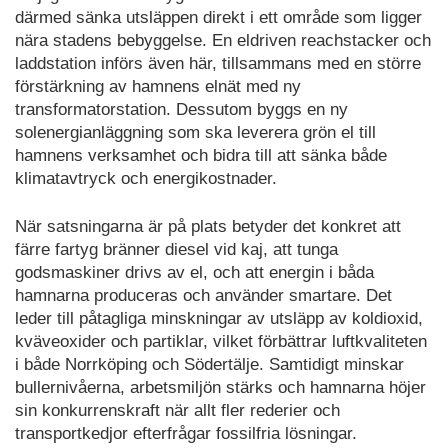
därmed sänka utsläppen direkt i ett område som ligger
nära stadens bebyggelse. En eldriven reachstacker och
laddstation införs även här, tillsammans med en större
förstärkning av hamnens elnät med ny
transformatorstation. Dessutom byggs en ny
solenergianläggning som ska leverera grön el till
hamnens verksamhet och bidra till att sänka både
klimatavtryck och energikostnader.
När satsningarna är på plats betyder det konkret att
färre fartyg bränner diesel vid kaj, att tunga
godsmaskiner drivs av el, och att energin i båda
hamnarna produceras och använder smartare. Det
leder till påtagliga minskningar av utsläpp av koldioxid,
kväveoxider och partiklar, vilket förbättrar luftkvaliteten
i både Norrköping och Södertälje. Samtidigt minskar
bullernivåerna, arbetsmiljön stärks och hamnarna höjer
sin konkurrenskraft när allt fler rederier och
transportkedjor efterfrågar fossilfria lösningar.