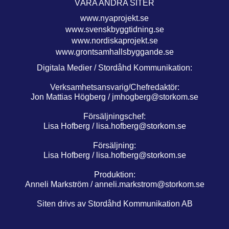
VÅRA ANDRA SITER
www.nyaprojekt.se
www.svenskbyggtidning.se
www.nordiskaprojekt.se
www.grontsamhallsbyggande.se
Digitala Medier / Stordåhd Kommunikation:
Verksamhetsansvarig/Chefredaktör:
Jon Mattias Högberg /
jmhogberg@storkom.se
Försäljningschef:
Lisa Hofberg /
lisa.hofberg@storkom.se
Försäljning:
Lisa Hofberg /
lisa.hofberg@storkom.se
Produktion:
Anneli Markström /
anneli.markstrom@storkom.se
Siten drivs av Stordåhd Kommunikation AB