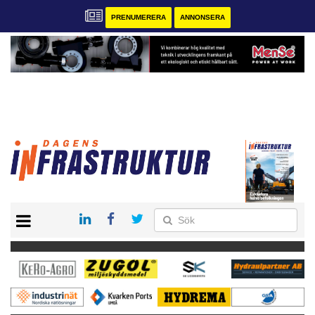
PRENUMERERA
ANNONSERA
START
KONTAKT
VÅRA ANDRA MAGASIN
PRENUMERERA
ANNONSERA