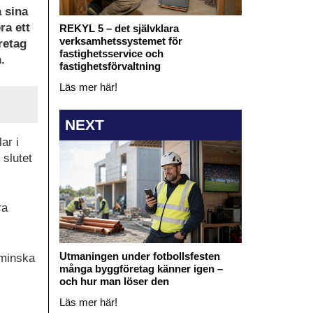
a sina
ra ett
REKYL 5 – det självklara
verksamhetssystemet för
retag
fastighetsservice och
.
fastighetsförvaltning
Läs mer här!
NEXT
ar i
 slutet
ra
Utmaningen under fotbollsfesten
 minska
många byggföretag känner igen –
och hur man löser den
Läs mer här!