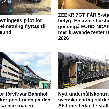
ZEEKR 7GT FÅR 5-stjä
ovningens pilot för
betyg: En av de första
elmätning flyttas till
genomgå EURO NCAP
rsund
mer krävande tester 
2026
or förvärvar Bahnhof
Nytt underhållskontra
rker positionen på den
svenska nattåg stärke
ska marknaden
Alstoms ledande ställ