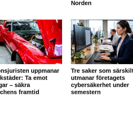
Norden
nsjuristen uppmanar
Tre saker som särskil
rkstäder: Ta emot
utmanar företagets
ngar – säkra
cybersäkerhet under
chens framtid
semestern