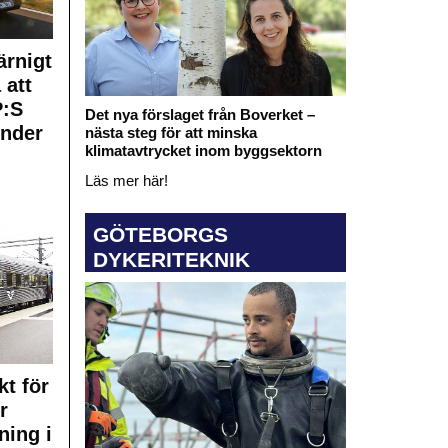
rnigt
 att
:S
Det nya förslaget från Boverket –
under
nästa steg för att minska
klimatavtrycket inom byggsektorn
Läs mer här!
GÖTEBORGS
DYKERITEKNIK
kt för
r
ning i