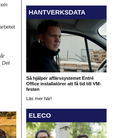
keln
HANTVERKSDATA
arbetet
år
. Det
Så hjälper affärssystemet Entré
Office installatörer att få tid till VM-
festen
Läs mer här!
ELECO