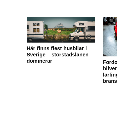
Här finns flest husbilar i
Sverige – storstadslänen
dominerar
Fordo
bilve
lärli
brans