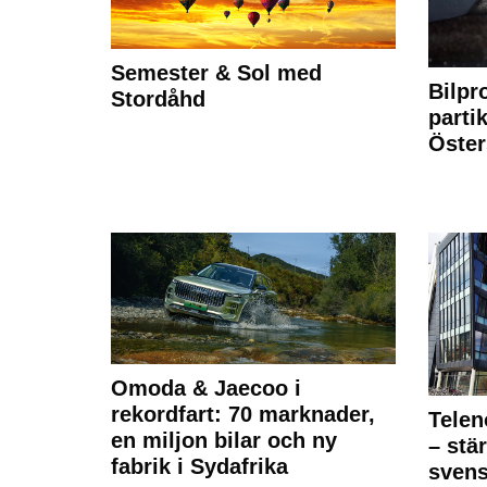
Semester & Sol med
Bilpr
Stordåhd
partik
Öste
Omoda & Jaecoo i
rekordfart: 70 marknader,
Telen
en miljon bilar och ny
– stä
fabrik i Sydafrika
sven