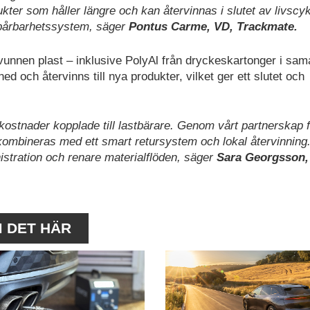
kter som håller längre och kan återvinnas i slutet av livscy
spårbarhetssystem, säger
Pontus Carme, VD, Trackmate.
rvunnen plast – inklusive PolyAl från dryckeskartonger i sam
ed och återvinns till nya produkter, vilket ger ett slutet och
kostnader kopplade till lastbärare. Genom vårt partnerskap f
kombineras med ett smart retursystem och lokal återvinning
istration och renare materialflöden, säger
Sara Georgsson,
M DET HÄR