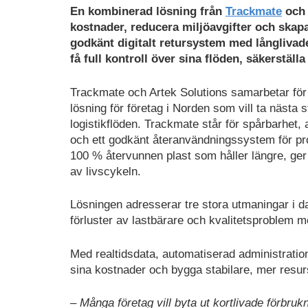
En kombinerad lösning från
Trackmate
och
kostnader, reducera miljöavgifter och skapa
godkänt digitalt retursystem med långlivade
få full kontroll över sina flöden, säkerstäl
Trackmate och Artek Solutions samarbetar för 
lösning för företag i Norden som vill ta nästa 
logistikflöden. Trackmate står för spårbarhet,
och ett godkänt återanvändningssystem för pro
100 % återvunnen plast som håller längre, ger 
av livscykeln.
Lösningen adresserar tre stora utmaningar i da
förluster av lastbärare och kvalitetsproblem me
Med realtidsdata, automatiserad administrati
sina kostnader och bygga stabilare, mer resur
– Många företag vill byta ut kortlivade förbru