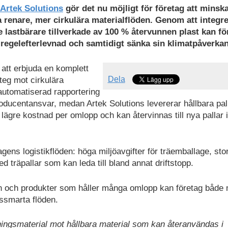
Artek Solutions
gör det nu möjligt för företag att minsk
 renare, mer cirkulära materialflöden. Genom att integre
 lastbärare tillverkade av 100 % återvunnen plast kan fö
la regelefterlevnad och samtidigt sänka sin klimatpåverkan
att erbjuda en komplett
Dela
steg mot cirkulära
 automatiserad rapportering
ducentansvar, medan Artek Solutions levererar hållbara pall
lägre kostnad per omlopp och kan återvinnas till nya pallar i
gens logistikflöden: höga miljöavgifter för träemballage, sto
d träpallar som kan leda till bland annat driftstopp.
on och produkter som håller många omlopp kan företag både
ssmarta flöden.
kningsmaterial mot hållbara material som kan återanvändas i