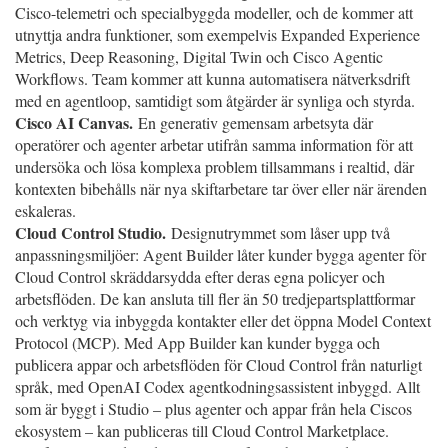
Cisco-telemetri och specialbyggda modeller, och de kommer att
utnyttja andra funktioner, som exempelvis Expanded Experience
Metrics, Deep Reasoning, Digital Twin och Cisco Agentic
Workflows. Team kommer att kunna automatisera nätverksdrift
med en agentloop, samtidigt som åtgärder är synliga och styrda.
Cisco AI Canvas.
En generativ gemensam arbetsyta där
operatörer och agenter arbetar utifrån samma information för att
undersöka och lösa komplexa problem tillsammans i realtid, där
kontexten bibehålls när nya skiftarbetare tar över eller när ärenden
eskaleras.
Cloud Control Studio.
Designutrymmet som låser upp två
anpassningsmiljöer: Agent Builder låter kunder bygga agenter för
Cloud Control skräddarsydda efter deras egna policyer och
arbetsflöden. De kan ansluta till fler än 50 tredjepartsplattformar
och verktyg via inbyggda kontakter eller det öppna Model Context
Protocol (MCP). Med App Builder kan kunder bygga och
publicera appar och arbetsflöden för Cloud Control från naturligt
språk, med OpenAI Codex agentkodningsassistent inbyggd. Allt
som är byggt i Studio – plus agenter och appar från hela Ciscos
ekosystem – kan publiceras till Cloud Control Marketplace.