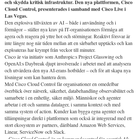
och skydda kritisk infrastruktur. Den nya plattformen, Cisco
Cloud Control, presenterades i samband med Cisco Live i
Las Vegas.
Den explosiva tillväxten av AI – både i användning och i
förmågor – ställer nya krav på IT-organisationers förmåga att
agera och reagera på yttre hot och störningar. Reaktivt försvar är
inte längre nog när tiden mellan att en sårbarhet upptäcks och kan
exploateras har krympt från veckor till minuter.
Cisco är via initiativ som Anthropic:s Project Glasswing och
OpenAI:s Daybreak djupt involverade i arbetet med att analysera
och utvärdera den nya AI-erans hotbilder – och för att skapa nya
lösningar som kan hantera dem.
Med Cisco Cloud Control får organisationer en omedelbar
överblick över nätverk, säkerhet, databehandling observabilitet och
samarbete i en enhetlig, säker miljö. Människor och agenter
arbetar i ett och samma datalager, i samma kontext och med
samma system of action. Kunder kan bygga egna agenter och
tillämpningar direkt i plattformen som också är integrerad med ett
stort ekosystem av partners, däribland Amazon Web Services,
Linear, ServiceNow och Slack.
– Cisco Cloud Control är en kommandocentral för agentisk AI;