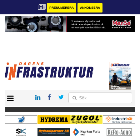
PRENUMERERA
ANNONSERA
START
KONTAKT
VÅRA ANDRA MAGASIN
PRENUMERERA
ANNONSERA