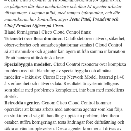
en plattform där dina medarbetare och dina AI-agenter arbetar
tillsammans, i samma miljö, med samma information, och där
människorna har kontrollen, säger
Jeetu Patel, President och
Chief Product Officer på Cisco.
Bland förmågorna i Cisco Cloud Control finns:
Telemetri över flera domäner.
Dataflödet över nätverk, säkerhet,
observerbarhet och samarbetsplattformar samlas i Cloud Control
så att människor och agenter kan agera utifrån samma information
för att hantera affärskritiska krav.
Specialbyggda modeller.
Cloud Control resonerar över komplexa
problem med rätt blandning av specialbyggda och allmäna
modeller – inklusive Ciscos Deep Network Model, baserad på 40
års erfarenhet och nätverksdata. Resultatet är systemintelligens
som skalar med problemets komplexitet, inte bara med modellens
storlek.
Betrodda agenter.
Genom Cisco Cloud Control kommer
operatörer att kunna arbeta med autonoma agenter som kan följa
en strukturerad väg till handling: upptäcka problem, identifiera
orsaker, utföra korrigeringar, testa ändringar före driftsättning och
säkra användarupplevelsen. Dessa agenter kommer att drivas av