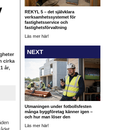
v
REKYL 5 – det självklara
verksamhetssystemet för
fastighetsservice och
fastighetsförvaltning
Läs mer här!
NEXT
igheter
m cirka
1 år,
Utmaningen under fotbollsfesten
många byggföretag känner igen –
och hur man löser den
åden
Läs mer här!
rådet