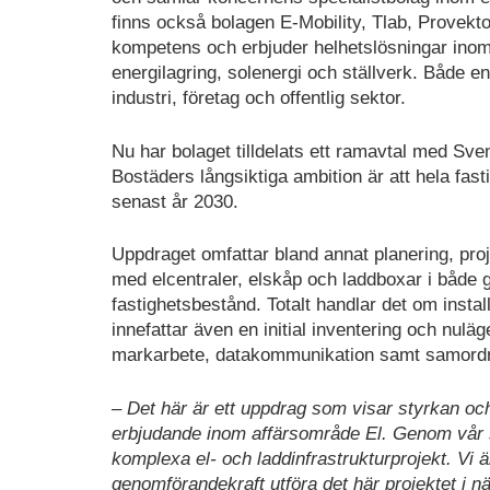
finns också bolagen E-Mobility, Tlab, Provekt
kompetens och erbjuder helhetslösningar inom b
energilagring, solenergi och ställverk. Både 
industri, företag och offentlig sektor.
Nu har bolaget tilldelats ett ramavtal med S
Bostäders långsiktiga ambition är att hela fas
senast år 2030.
Uppdraget omfattar bland annat planering, proje
med elcentraler, elskåp och laddboxar i både
fastighetsbestånd. Totalt handlar det om insta
innefattar även en initial inventering och nulä
markarbete, datakommunikation samt samordni
– Det här är ett uppdrag som visar styrkan oc
erbjudande inom affärsområde El. Genom vår 
komplexa el- och laddinfrastrukturprojekt. Vi 
genomförandekraft utföra det här projektet i