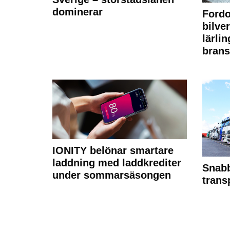
dominerar
Fordo
bilve
lärli
brans
IONITY belönar smartare
laddning med laddkrediter
Snabb
under sommarsäsongen
trans