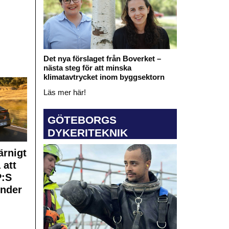
Det nya förslaget från Boverket –
nästa steg för att minska
klimatavtrycket inom byggsektorn
Läs mer här!
GÖTEBORGS
DYKERITEKNIK
rnigt
 att
:S
under