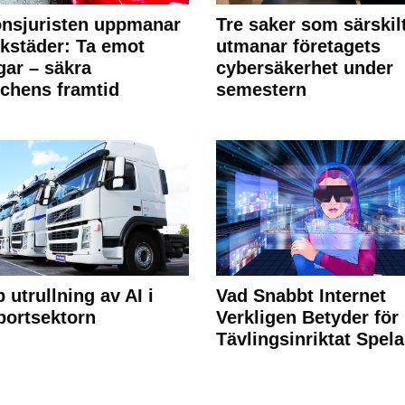
nsjuristen uppmanar
Tre saker som särskil
rkstäder: Ta emot
utmanar företagets
ngar – säkra
cybersäkerhet under
chens framtid
semestern
 utrullning av AI i
Vad Snabbt Internet
portsektorn
Verkligen Betyder för
Tävlingsinriktat Spel