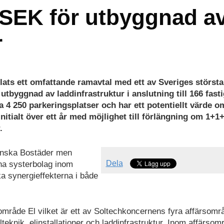
 MSEK för utbyggnad a
r
elats ett omfattande ramavtal med ett av Sveriges största
byggnad av laddinfrastruktur i anslutning till 166 fast
 4 250 parkeringsplatser och har ett potentiellt värde o
nitialt över ett år med möjlighet till förlängning om 1+1+
.
enska Bostäder men
Dela
ina systerbolag inom
ka synergieffekterna i både
sområde El vilket är ett av Soltechkoncernens fyra affärsomr
eknik, elinstallationer och laddinfrastruktur. Inom affärsom