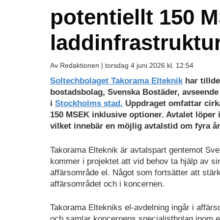
potentiellt 150
laddinfrastruktu
Av Redaktionen |
torsdag 4 juni 2026 kl. 12:54
Soltechbolaget Takorama Elteknik
har tilld
bostadsbolag, Svenska Bostäder, avseende ut
i
Stockholms stad.
Uppdraget omfattar cirka
150 MSEK inklusive optioner. Avtalet löper i
vilket innebär en möjlig avtalstid om fyra år
Takorama Elteknik är avtalspart gentemot Sv
kommer i projektet att vid behov ta hjälp av s
affärsområde el. Något som fortsätter att stär
affärsområdet och i koncernen.
Takorama Eltekniks el-avdelning ingår i affär
och samlar koncernens specialistbolag inom elt