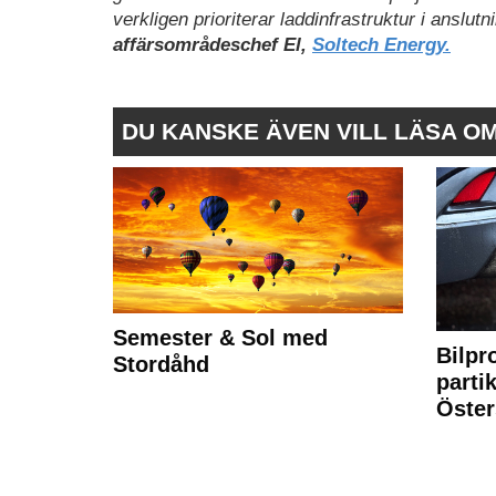
verkligen prioriterar laddinfrastruktur i anslutni
affärsområdeschef El,
Soltech Energy.
DU KANSKE ÄVEN VILL LÄSA O
Semester & Sol med
Bilpr
Stordåhd
partik
Öste