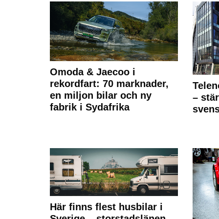
Omoda & Jaecoo i
rekordfart: 70 marknader,
Telen
en miljon bilar och ny
– stä
fabrik i Sydafrika
sven
Här finns flest husbilar i
Sverige – storstadslänen