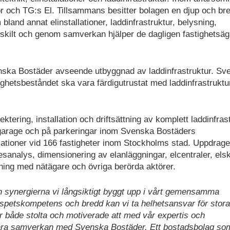
or och TG:s El. Tillsammans besitter bolagen en djup och br
land annat elinstallationer, laddinfrastruktur, belysning,
enskilt och genom samverkan hjälper de dagligen fastighetsäg
venska Bostäder avseende utbyggnad av laddinfrastruktur. Sv
tighetsbeståndet ska vara färdigutrustat med laddinfrastruktu
ktering, installation och driftsättning av komplett laddinfras
 garage och på parkeringar inom Svenska Bostäders
llationer vid 166 fastigheter inom Stockholms stad. Uppdrage
gesanalys, dimensionering av elanläggningar, elcentraler, els
ng med nätägare och övriga berörda aktörer.
h synergierna vi långsiktigt byggt upp i vårt gemensamma
spetskompetens och bredd kan vi ta helhetsansvar för stor
är både stolta och motiverade att med vår expertis och
 nära samverkan med Svenska Bostäder. Ett bostadsbolag so