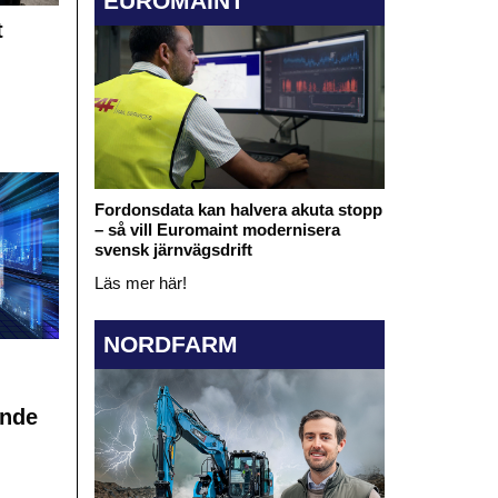
EUROMAINT
t
Fordonsdata kan halvera akuta stopp
– så vill Euromaint modernisera
svensk järnvägsdrift
Läs mer här!
NORDFARM
ande