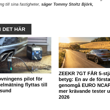
ng till sina fastigheter,
säger Tommy Stoltz Björk,
M DET HÄR
ZEEKR 7GT FÅR 5-stjä
ovningens pilot för
betyg: En av de första
elmätning flyttas till
genomgå EURO NCAP
rsund
mer krävande tester 
2026