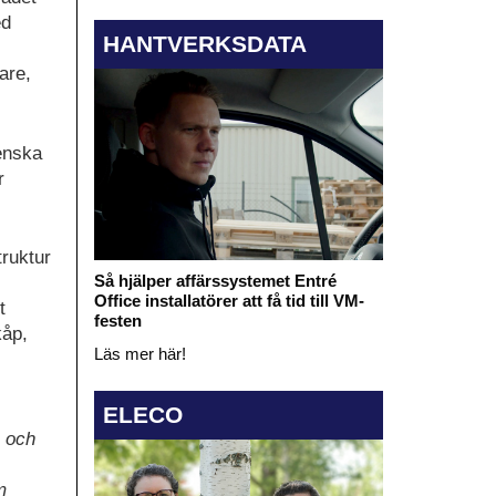
ed
HANTVERKSDATA
are,
enska
r
truktur
Så hjälper affärssystemet Entré
Office installatörer att få tid till VM-
t
festen
kåp,
Läs mer här!
ELECO
a och
m