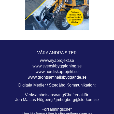
VÅRA ANDRA SITER
www.nyaprojekt.se
www.svenskbyggtidning.se
www.nordiskaprojekt.se
www.grontsamhallsbyggande.se
Digitala Medier / Stordåhd Kommunikation:
Verksamhetsansvarig/Chefredaktör:
Jon Mattias Högberg /
jmhogberg@storkom.se
Försäljningschef: