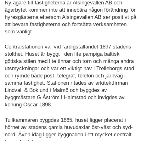
Ny ägare till fastigheterna är Alsingevallen AB och
ägarbytet kommer inte att innebära någon förändring för
hyresgästerna eftersom Alsingevallen AB ser positivt på
att bevara fastigheterna och fortsätta verksamheten
som vanligt.
Centralstationen var vid färdigställandet 1897 stadens
stolthet. Huset är byggt i den lite pampiga baltisk
götiska stilen med lite tinnar och torn och många andra
utsmyckningar och var ett viktigt nav i Trelleborgs stad
och rymde både post, telegraf, telefon och järnväg i
samma fastighet. Stationen ritades av arkitektfirman
Lindvall & Boklund i Malmö och byggdes av
byggmästare G Åström i Halmstad och invigdes av
konung Oscar 1898.
Tullkammaren byggdes 1865, huset ligger placerat i
hörnet av stadens gamla huvudaxlar öst-väst och syd-
nord. Även idag ligger byggnaden i ett mycket centralt