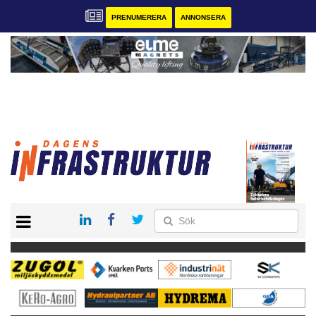
PRENUMERERA
ANNONSERA
START
KONTAKT
VÅRA ANDRA MAGASIN
PRENUMERERA
ANNONSERA