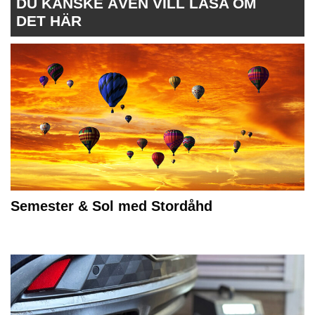
DU KANSKE ÄVEN VILL LÄSA OM
DET HÄR
Semester & Sol med Stordåhd