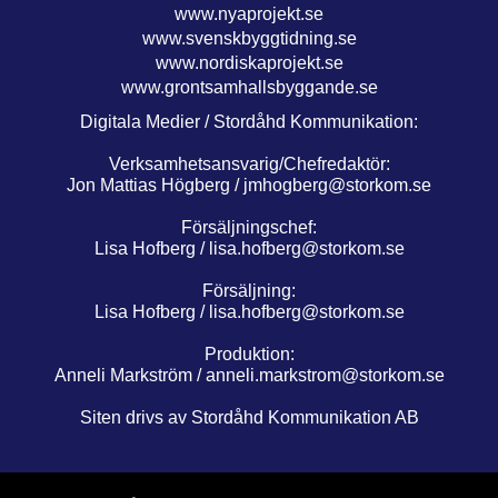
www.nyaprojekt.se
www.svenskbyggtidning.se
www.nordiskaprojekt.se
www.grontsamhallsbyggande.se
Digitala Medier / Stordåhd Kommunikation:
Verksamhetsansvarig/Chefredaktör:
Jon Mattias Högberg /
jmhogberg@storkom.se
Försäljningschef:
Lisa Hofberg /
lisa.hofberg@storkom.se
Försäljning:
Lisa Hofberg /
lisa.hofberg@storkom.se
Produktion:
Anneli Markström /
anneli.markstrom@storkom.se
Siten drivs av Stordåhd Kommunikation AB