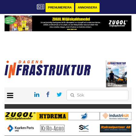
PRENUMERERA
ANNONSERA
START
KONTAKT
VÅRA ANDRA MAGASIN
PRENUMERERA
ANNONSERA