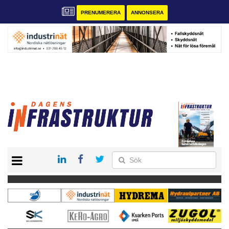
PRENUMERERA
ANNONSERA
START
KONTAKT
VÅRA ANDRA MAGASIN
PRENUMERERA
ANNONSERA