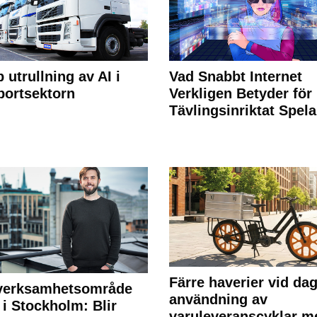
 utrullning av AI i
Vad Snabbt Internet
portsektorn
Verkligen Betyder för
Tävlingsinriktat Spel
Färre haverier vid dag
 verksamhetsområde
användning av
 i Stockholm: Blir
varuleveranscyklar m