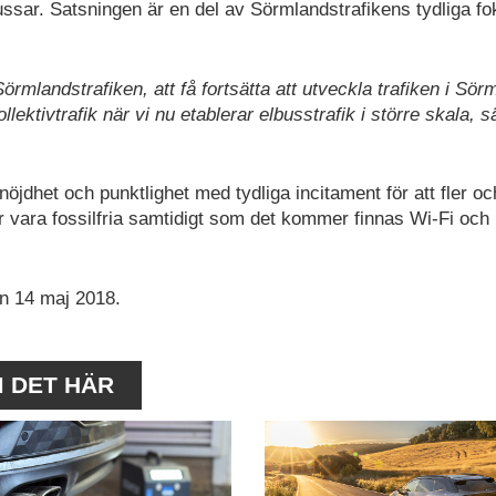
bussar. Satsningen är en del av Sörmlandstrafikens tydliga f
örmlandstrafiken, att få fortsätta att utveckla trafiken i Sör
llektivtrafik när vi nu etablerar elbusstrafik i större skala, s
öjdhet och punktlighet med tydliga incitament för att fler oc
 vara fossilfria samtidigt som det kommer finnas Wi-Fi oc
en 14 maj 2018.
M DET HÄR