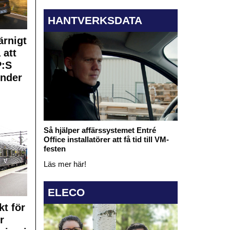
HANTVERKSDATA
rnigt
 att
:S
under
Så hjälper affärssystemet Entré
Office installatörer att få tid till VM-
festen
Läs mer här!
ELECO
kt för
r