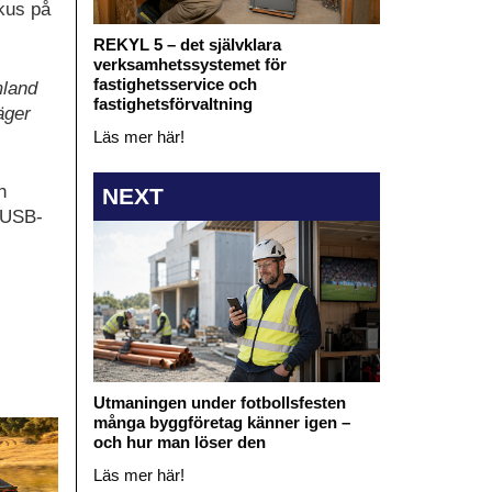
okus på
REKYL 5 – det självklara
verksamhetssystemet för
fastighetsservice och
mland
fastighetsförvaltning
äger
Läs mer här!
h
NEXT
h USB-
Utmaningen under fotbollsfesten
många byggföretag känner igen –
och hur man löser den
Läs mer här!