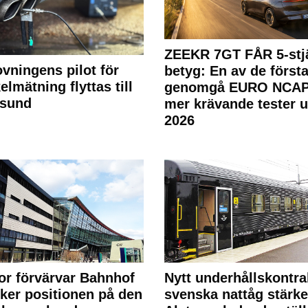
ZEEKR 7GT FÅR 5-stjä
ovningens pilot för
betyg: En av de första
elmätning flyttas till
genomgå EURO NCAP
rsund
mer krävande tester 
2026
or förvärvar Bahnhof
Nytt underhållskontra
rker positionen på den
svenska nattåg stärke