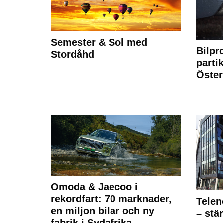
Semester & Sol med
Bilpr
Stordåhd
partik
Öste
Omoda & Jaecoo i
rekordfart: 70 marknader,
Telen
en miljon bilar och ny
– stä
fabrik i Sydafrika