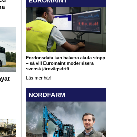
EUROMAINT
na
Fordonsdata kan halvera akuta stopp
– så vill Euromaint modernisera
svensk järnvägsdrift
nyat
Läs mer här!
NORDFARM