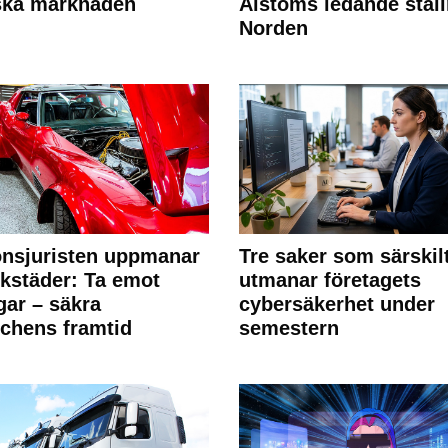
ska marknaden
Alstoms ledande ställ
Norden
nsjuristen uppmanar
Tre saker som särskil
rkstäder: Ta emot
utmanar företagets
ngar – säkra
cybersäkerhet under
chens framtid
semestern