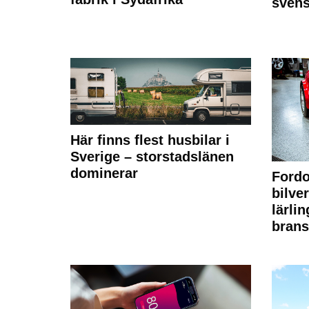
sven
Här finns flest husbilar i
Sverige – storstadslänen
dominerar
Fordo
bilve
lärli
brans