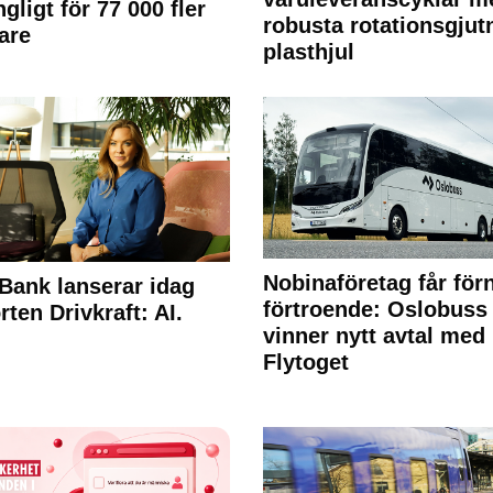
ngligt för 77 000 fler
robusta rotationsgjut
are
plasthjul
Nobinaföretag får för
Bank lanserar idag
förtroende: Oslobuss
rten Drivkraft: AI.
vinner nytt avtal med
Flytoget