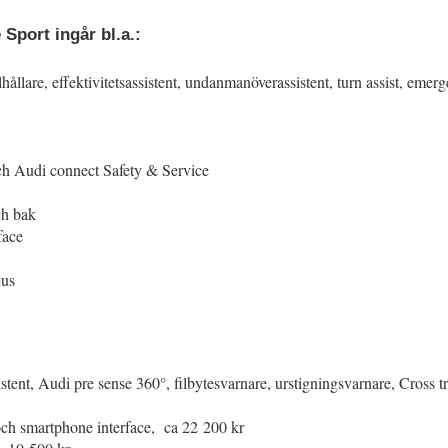
Sport ingår bl.a.:
lhållare, effektivitetsassistent, undanmanöverassistent, turn assist, emer
och Audi connect Safety & Service
ch bak
face
jus
stent, Audi pre sense 360°, filbytesvarnare, urstigningsvarnare, Cross tr
och smartphone interface, ca 22 200 kr