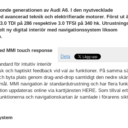
tonde generationen av Audi A6. I den nyutvecklade
d avancerad teknik och elektrifierade motorer. Först ut ä
3.0 TDI på 286 respektive 3.0 TFSI på 340 hk. Utrustning
elt ny digital interiör med navigationssystem liksom
.
 med MMI touch response
Dela
ard för intuitiv interiör
sk och haptiskt feedback vid val av funktioner. På samma s
och byta plats genom drag-and-drop samtidigt den nedre sk
mål. MMI navigation är standardutrustning och har flera funk
ion uppdateras online via karttjänsten HERE. Som tillval er
funktionerna och navigationskartan är samlade i förarens sikt
system