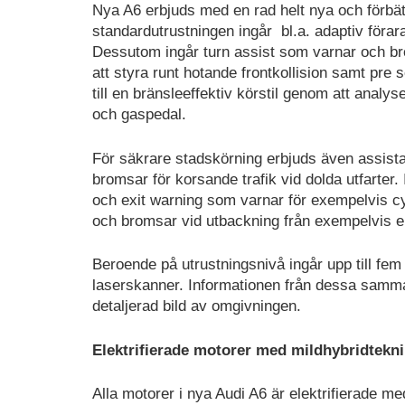
Nya A6 erbjuds med en rad helt nya och förbä
standardutrustningen ingår bl.a. adaptiv förara
Dessutom ingår turn assist som varnar och br
att styra runt hotande frontkollision samt pr
till en bränsleeffektiv körstil genom att anal
och gaspedal.
För säkrare stadskörning erbjuds även assist
bromsar för korsande trafik vid dolda utfarter
och exit warning som varnar för exempelvis cyk
och bromsar vid utbackning från exempelvis e
Beroende på utrustningsnivå ingår upp till fem
laserskanner. Informationen från dessa samma
detaljerad bild av omgivningen.
Elektrifierade motorer med mildhybridtekni
Alla motorer i nya Audi A6 är elektrifierade m