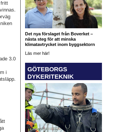
ritt
rvinnas.
örväg
kniken
Det nya förslaget från Boverket –
nästa steg för att minska
klimatavtrycket inom byggsektorn
Läs mer här!
ade 3.0
GÖTEBORGS
m i
DYKERITEKNIK
tsläpp.
ått
ga