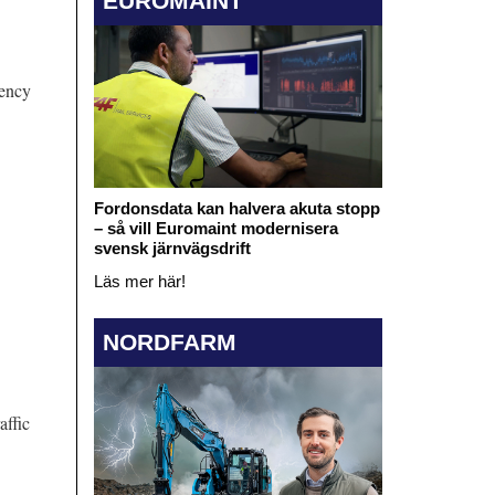
EUROMAINT
gency
Fordonsdata kan halvera akuta stopp
– så vill Euromaint modernisera
svensk järnvägsdrift
Läs mer här!
NORDFARM
affic