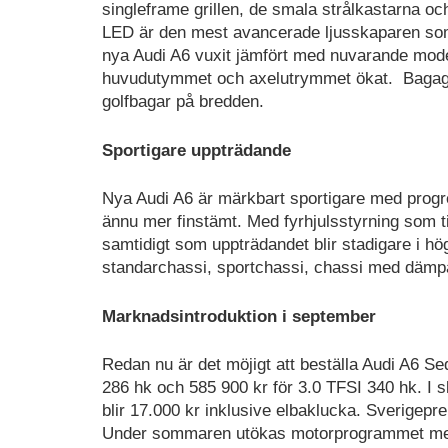
singleframe grillen, de smala strålkastarna och
LED är den mest avancerade ljusskaparen som kä
nya Audi A6 vuxit jämfört med nuvarande model
huvudutymmet och axelutrymmet ökat. Bagageut
golfbagar på bredden.
Sportigare uppträdande
Nya Audi A6 är märkbart sportigare med progr
ännu mer finstämt. Med fyrhjulsstyrning som ti
samtidigt som uppträdandet blir stadigare i hö
standarchassi, sportchassi, chassi med dämpar
Marknadsintroduktion i september
Redan nu är det möjigt att beställa Audi A6 S
286 hk och 585 900 kr för 3.0 TFSI 340 hk. I sl
blir 17.000 kr inklusive elbaklucka. Sverigepr
Under sommaren utökas motorprogrammet med e