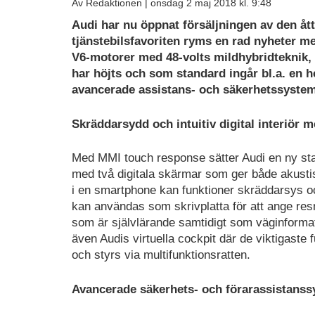
Av Redaktionen |
onsdag 2 maj 2018 kl. 9:48
Audi har nu öppnat försäljningen av den åt
tjänstebilsfavoriten ryms en rad nyheter me
V6-motorer med 48-volts mildhybridteknik, 
har höjts och som standard ingår bl.a. en h
avancerade assistans- och säkerhetssystem
Skräddarsydd och intuitiv digital interiör
Med MMI touch response sätter Audi en ny stand
med två digitala skärmar som ger både akusti
i en smartphone kan funktioner skräddarsys 
kan användas som skrivplatta för att ange res
som är självlärande samtidigt som väginformat
även Audis virtuella cockpit där de viktigaste 
och styrs via multifunktionsratten.
Avancerade säkerhets- och förarassistans