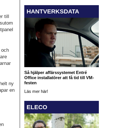
HANTVERKSDATA
 till
ssutom
ntpanel
 och
nare
varnar
Så hjälper affärssystemet Entré
Office installatörer att få tid till VM-
festen
helt ny
apar en
Läs mer här!
ELECO
en