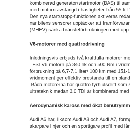
kombinerad generator/startmotor (BAS) tillsamm
med motorn avstängd i hastigheter från 55 til
Den nya start/stopp-funktionen aktiveras reda
när bilens sensorer upptäcker att framförvaran
(MHEV) sänka bränsleförbrukningen med upp till
V6-motorer med quattrodrivning
Inledningsvis erbjuds två kraftfulla motorer 
TFSI V6-motorn på 340 hk och 500 Nm i vrid
förbrukning på 6,7-7,1 liter/ 100 km med 151-
vridmoment ger effektiv prestanda till en blan
Båda motorerna har quattro fyrhjulsdrift som 
ultrateknik medan 3.0 TDI är kombinerad med ti
Aerodynamisk kaross med ökat benutrymm
Audi A6 har, liksom Audi A8 och Audi A7, form
skarpare linjer och en sportigare profil med l