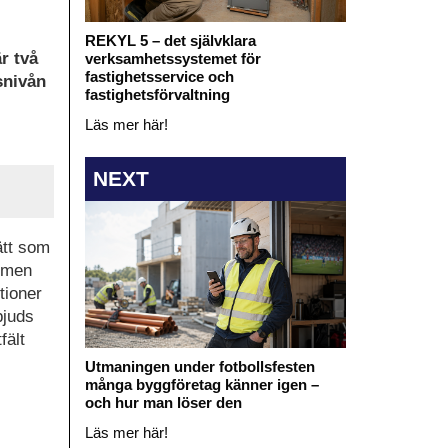
REKYL 5 – det självklara
r två
verksamhetssystemet för
fastighetsservice och
snivån
fastighetsförvaltning
Läs mer här!
NEXT
ätt som
ärmen
tioner
bjuds
fält
Utmaningen under fotbollsfesten
många byggföretag känner igen –
och hur man löser den
Läs mer här!