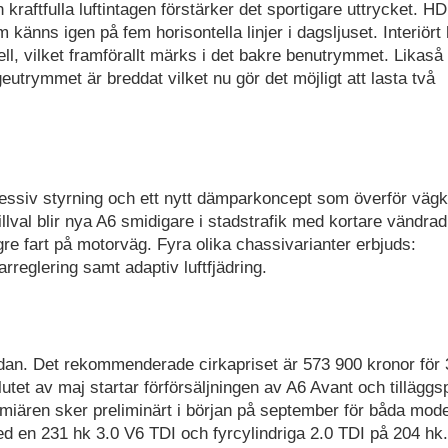
 kraftfulla luftintagen förstärker det sportigare uttrycket. H
nns igen på fem horisontella linjer i dagsljuset. Interiört 
l, vilket framförallt märks i det bakre benutrymmet. Likaså
rymmet är breddat vilket nu gör det möjligt att lasta två
essiv styrning och ett nytt dämparkoncept som överför väg
llval blir nya A6 smidigare i stadstrafik med kortare vändrad
gre fart på motorväg. Fyra olika chassivarianter erbjuds:
reglering samt adaptiv luftfjädring.
edan. Det rekommenderade cirkapriset är 573 900 kronor för 
utet av maj startar förförsäljningen av A6 Avant och tilläggs
emiären sker preliminärt i början på september för båda mode
n 231 hk 3.0 V6 TDI och fyrcylindriga 2.0 TDI på 204 hk.