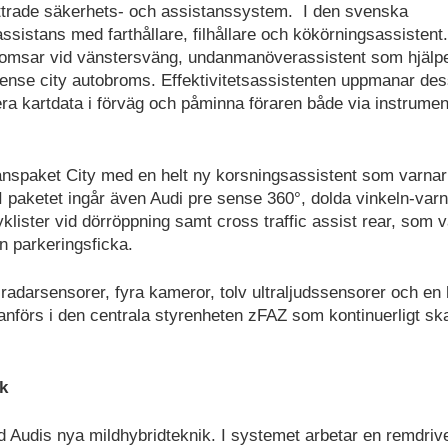
ttrade säkerhets- och assistanssystem. I den svenska
ssistans med farthållare, filhållare och kökörningsassistent.
omsar vid vänstersväng, undanmanöverassistent som hjälper
e sense city autobroms. Effektivitetsassistenten uppmanar de
ysera kartdata i förväg och påminna föraren både via instrume
anspaket City med en helt ny korsningsassistent som varnar
. I paketet ingår även Audi pre sense 360°, dolda vinkeln-var
lister vid dörröppning samt cross traffic assist rear, som 
n parkeringsficka.
 radarsensorer, fyra kameror, tolv ultraljudssensorer och en 
nförs i den centrala styrenheten zFAZ som kontinuerligt sk
k
ed Audis nya mildhybridteknik. I systemet arbetar en remdriv