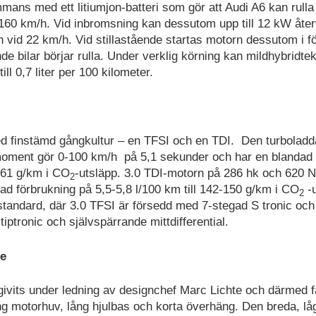
ans med ett litiumjon-batteri som gör att Audi A6 kan rulla f
l 160 km/h. Vid inbromsning kan dessutom upp till 12 kW åte
n vid 22 km/h. Vid stillastående startas motorn dessutom i f
de bilar börjar rulla. Under verklig körning kan mildhybridte
 0,7 liter per 100 kilometer.
med finstämd gångkultur – en TFSI och en TDI. Den turboladd
moment gör 0-100 km/h på 5,1 sekunder och har en blandad
161 g/km i CO
-utsläpp. 3.0 TDI-motorn på 286 hk och 620 N
2
dad förbrukning på 5,5-5,8 l/100 km till 142-150 g/km i CO
-u
2
standard, där 3.0 TFSI är försedd med 7-stegad S tronic och
ptronic och självspärrande mittdifferential.
e
givits under ledning av designchef Marc Lichte och därmed f
ång motorhuv, lång hjulbas och korta överhäng. Den breda, lå