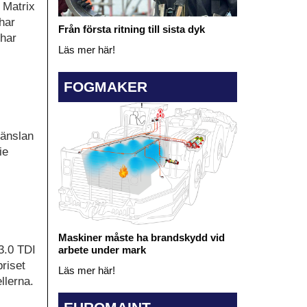
D Matrix
har
Från första ritning till sista dyk
 har
Läs mer här!
FOGMAKER
känslan
ie
Maskiner måste ha brandskydd vid
3.0 TDI
arbete under mark
priset
Läs mer här!
llerna.