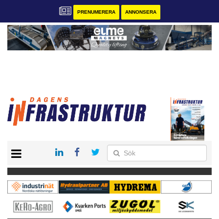
PRENUMERERA
ANNONSERA
START
KONTAKT
VÅRA ANDRA MAGASIN
PRENUMERERA
ANNONSERA