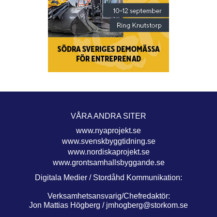
VÅRA ANDRA SITER
www.nyaprojekt.se
www.svenskbyggtidning.se
www.nordiskaprojekt.se
www.grontsamhallsbyggande.se
Digitala Medier / Stordåhd Kommunikation:
Verksamhetsansvarig/Chefredaktör:
Jon Mattias Högberg /
jmhogberg@storkom.se