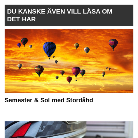
DU KANSKE ÄVEN VILL LÄSA OM
DET HÄR
Semester & Sol med Stordåhd