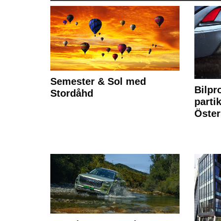
Semester & Sol med
Bilpr
Stordåhd
partik
Öste