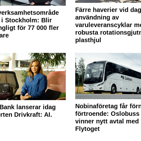
Färre haverier vid dag
 verksamhetsområde
användning av
 i Stockholm: Blir
varuleveranscyklar m
ngligt för 77 000 fler
robusta rotationsgjut
are
plasthjul
Nobinaföretag får för
Bank lanserar idag
förtroende: Oslobuss
rten Drivkraft: AI.
vinner nytt avtal med
Flytoget