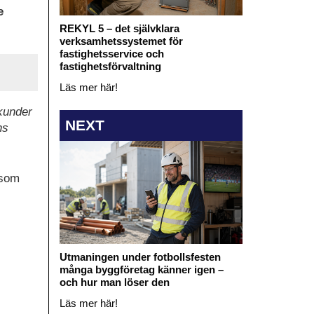
e
REKYL 5 – det självklara
verksamhetssystemet för
fastighetsservice och
fastighetsförvaltning
Läs mer här!
 kunder
NEXT
ns
 som
Utmaningen under fotbollsfesten
många byggföretag känner igen –
och hur man löser den
Läs mer här!