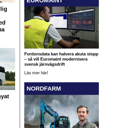
EUROMAINT
lig
ed
na
Fordonsdata kan halvera akuta stopp
– så vill Euromaint modernisera
svensk järnvägsdrift
Läs mer här!
NORDFARM
nyat