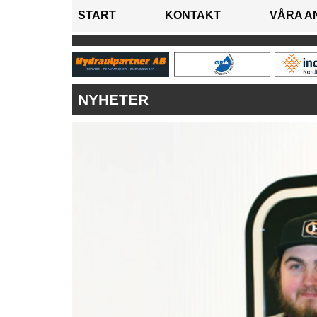
START
KONTAKT
VÅRA A
NYHETER