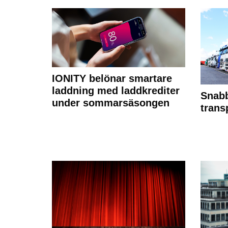
IONITY belönar smartare
laddning med laddkrediter
Snabb
under sommarsäsongen
trans