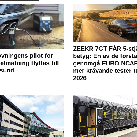
ZEEKR 7GT FÅR 5-stjä
ovningens pilot för
betyg: En av de första
elmätning flyttas till
genomgå EURO NCAP
rsund
mer krävande tester 
2026