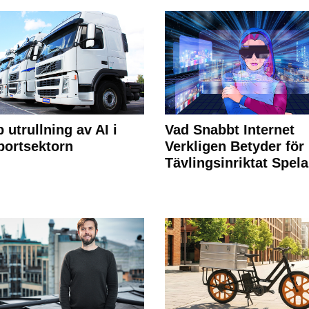
 utrullning av AI i
Vad Snabbt Internet
portsektorn
Verkligen Betyder för
Tävlingsinriktat Spel