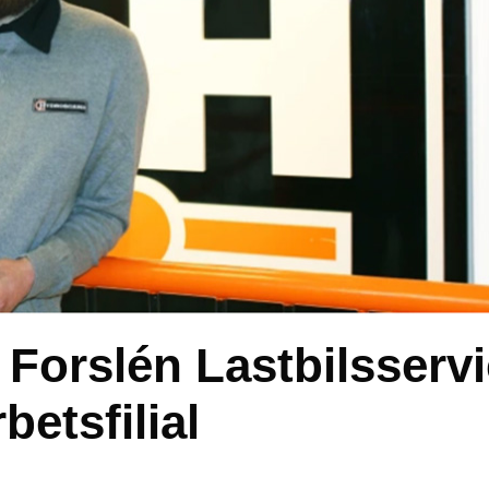
Forslén Lastbilsserv
etsfilial