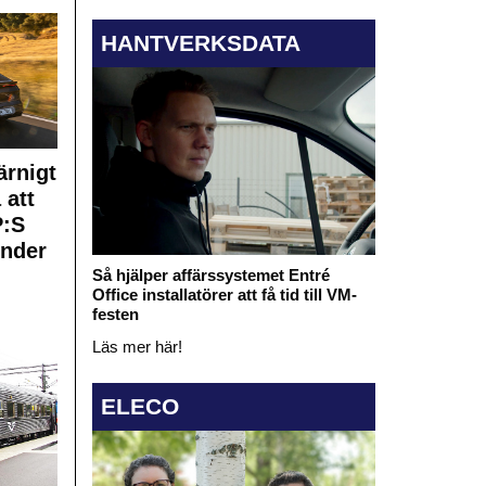
HANTVERKSDATA
rnigt
 att
:S
under
Så hjälper affärssystemet Entré
Office installatörer att få tid till VM-
festen
Läs mer här!
ELECO