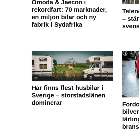
Omoda & Jaecoo i
rekordfart: 70 marknader,
Telen
en miljon bilar och ny
– stä
fabrik i Sydafrika
sven
Här finns flest husbilar i
Sverige – storstadslänen
dominerar
Fordo
bilve
lärli
brans