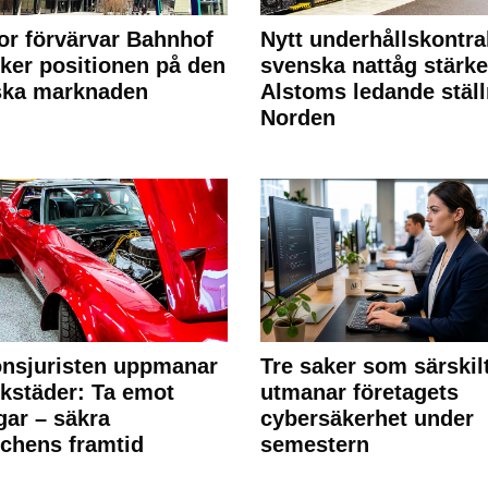
or förvärvar Bahnhof
Nytt underhållskontra
rker positionen på den
svenska nattåg stärke
ska marknaden
Alstoms ledande ställ
Norden
nsjuristen uppmanar
Tre saker som särskil
rkstäder: Ta emot
utmanar företagets
ngar – säkra
cybersäkerhet under
chens framtid
semestern