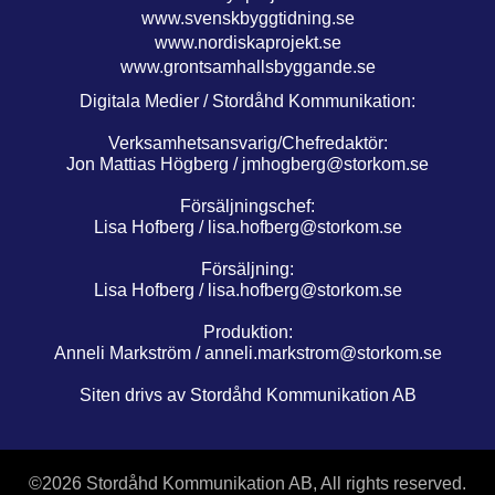
www.svenskbyggtidning.se
www.nordiskaprojekt.se
www.grontsamhallsbyggande.se
Digitala Medier / Stordåhd Kommunikation:
Verksamhetsansvarig/Chefredaktör:
Jon Mattias Högberg /
jmhogberg@storkom.se
Försäljningschef:
Lisa Hofberg /
lisa.hofberg@storkom.se
Försäljning:
Lisa Hofberg /
lisa.hofberg@storkom.se
Produktion:
Anneli Markström /
anneli.markstrom@storkom.se
Siten drivs av Stordåhd Kommunikation AB
©
2026 Stordåhd Kommunikation AB, All rights reserved.