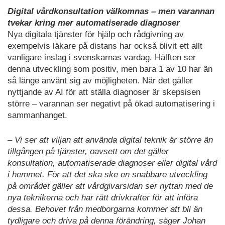
Digital vårdkonsultation välkomnas – men varannan
tvekar kring mer automatiserade diagnoser
Nya digitala tjänster för hjälp och rådgivning av
exempelvis läkare på distans har också blivit ett allt
vanligare inslag i svenskarnas vardag. Hälften ser
denna utveckling som positiv, men bara 1 av 10 har än
så länge använt sig av möjligheten. När det gäller
nyttjande av AI för att ställa diagnoser är skepsisen
större – varannan ser negativt på ökad automatisering i
sammanhanget.
– Vi ser att viljan att använda digital teknik är större än
tillgången på tjänster, oavsett om det gäller
konsultation, automatiserade diagnoser eller digital vård
i hemmet. För att det ska ske en snabbare utveckling
på området gäller att vårdgivarsidan ser nyttan med de
nya teknikerna och har rätt drivkrafter för att införa
dessa. Behovet från medborgarna kommer att bli än
tydligare och driva på denna förändring, säge
r
Johan