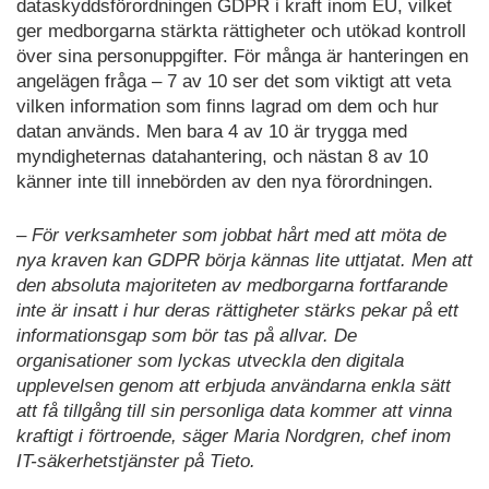
dataskyddsförordningen GDPR i kraft inom EU, vilket
ger medborgarna stärkta rättigheter och utökad kontroll
över sina personuppgifter. För många är hanteringen en
angelägen fråga – 7 av 10 ser det som viktigt att veta
vilken information som finns lagrad om dem och hur
datan används. Men bara 4 av 10 är trygga med
myndigheternas datahantering, och nästan 8 av 10
känner inte till innebörden av den nya förordningen.
– För verksamheter som jobbat hårt med att möta de
nya kraven kan GDPR börja kännas lite uttjatat. Men att
den absoluta majoriteten av medborgarna fortfarande
inte är insatt i hur deras rättigheter stärks pekar på ett
informationsgap som bör tas på allvar. De
organisationer som lyckas utveckla den digitala
upplevelsen genom att erbjuda användarna enkla sätt
att få tillgång till sin personliga data kommer att vinna
kraftigt i förtroende, säger Maria Nordgren, chef inom
IT-säkerhetstjänster på Tieto.