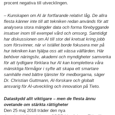
procent negativa till utvecklingen.
– Kunskapen om AI är fortfarande relativt låg. De allra
flesta känner inte till att tekniken redan används för att
analysera stora mängder data och forma förebyggande
insatser inom till exempel vård och omsorg. Samtidigt
har diskussionen om AI till stor del kretsat kring jobb
som försvinner, när vi istället borde fokusera mer på
hur tekniken kan hjälpa oss att vässa välfärden. Här
behöver näringsliv, akademi och myndigheter samverka
för att tydligare förklara hur AI kan komplettera våra
mänskliga förmågor i syfte att skapa ett smartare
samhälle med bättre tjänster för medborgarna, säger
Dr. Christian Guttmann, AI-forskare och globalt
ansvarig för AI-utveckling och innovation på Tieto.
Dataskydd allt viktigare – men de flesta ännu
ovetande om stärkta rättigheter
Den 25 maj 2018 träder den nya