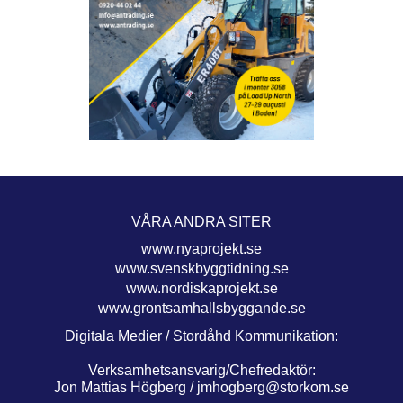
VÅRA ANDRA SITER
www.nyaprojekt.se
www.svenskbyggtidning.se
www.nordiskaprojekt.se
www.grontsamhallsbyggande.se
Digitala Medier / Stordåhd Kommunikation:
Verksamhetsansvarig/Chefredaktör:
Jon Mattias Högberg /
jmhogberg@storkom.se