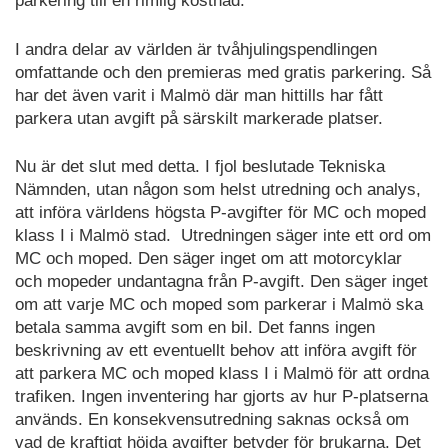
parkering till en rimlig kostnad.
I andra delar av världen är tvåhjulingspendlingen
omfattande och den premieras med gratis parkering. Så
har det även varit i Malmö där man hittills har fått
parkera utan avgift på särskilt markerade platser.
Nu är det slut med detta. I fjol beslutade Tekniska
Nämnden, utan någon som helst utredning och analys,
att införa världens högsta P-avgifter för MC och moped
klass I i Malmö stad. Utredningen säger inte ett ord om
MC och moped. Den säger inget om att motorcyklar
och mopeder undantagna från P-avgift. Den säger inget
om att varje MC och moped som parkerar i Malmö ska
betala samma avgift som en bil. Det fanns ingen
beskrivning av ett eventuellt behov att införa avgift för
att parkera MC och moped klass I i Malmö för att ordna
trafiken. Ingen inventering har gjorts av hur P-platserna
används. En konsekvensutredning saknas också om
vad de kraftigt höjda avgifter betyder för brukarna. Det