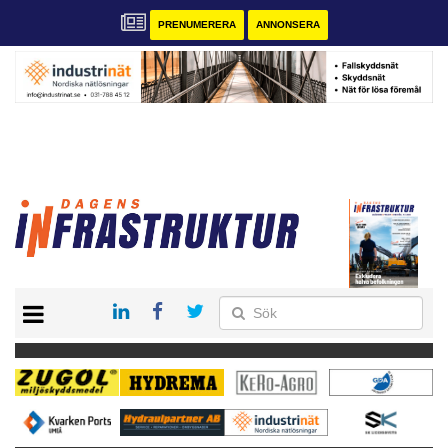
PRENUMERERA
ANNONSERA
START
KONTAKT
VÅRA ANDRA MAGASIN
PRENUMERERA
ANNONSERA