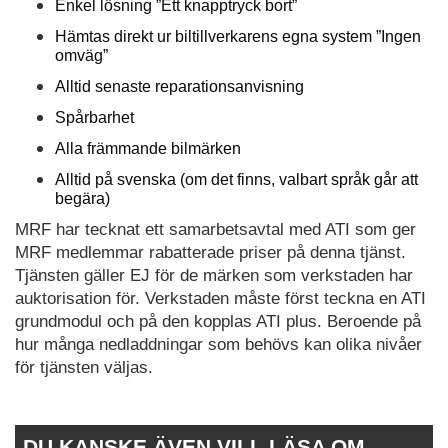
Enkel lösning ”Ett knapptryck bort”
Hämtas direkt ur biltillverkarens egna system ”Ingen
omväg”
Alltid senaste reparationsanvisning
Spårbarhet
Alla främmande bilmärken
Alltid på svenska (om det finns, valbart språk går att
begära)
MRF har tecknat ett samarbetsavtal med ATI som ger
MRF medlemmar rabatterade priser på denna tjänst.
Tjänsten gäller EJ för de märken som verkstaden har
auktorisation för. Verkstaden måste först teckna en ATI
grundmodul och på den kopplas ATI plus. Beroende på
hur många nedladdningar som behövs kan olika nivåer
för tjänsten väljas.
DU KANSKE ÄVEN VILL LÄSA OM