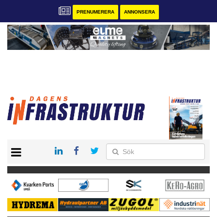
PRENUMERERA
ANNONSERA
START
KONTAKT
VÅRA ANDRA MAGASIN
PRENUMERERA
ANNONSERA