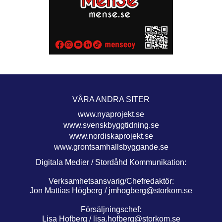
VÅRA ANDRA SITER
www.nyaprojekt.se
www.svenskbyggtidning.se
www.nordiskaprojekt.se
www.grontsamhallsbyggande.se
Digitala Medier / Stordåhd Kommunikation:
Verksamhetsansvarig/Chefredaktör:
Jon Mattias Högberg /
jmhogberg@storkom.se
Försäljningschef:
Lisa Hofberg /
lisa.hofberg@storkom.se